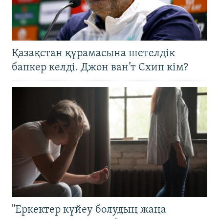
Қазақстан құрамасына шетелдік
бапкер келді. Джон ван’т Схип кім?
"Еркектер күйеу болудың жаңа