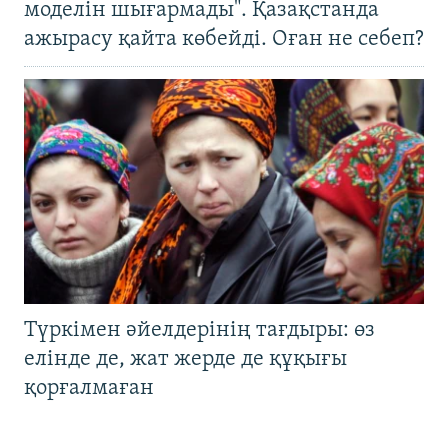
моделін шығармады". Қазақстанда
ажырасу қайта көбейді. Оған не себеп?
Түркімен әйелдерінің тағдыры: өз
елінде де, жат жерде де құқығы
қорғалмаған