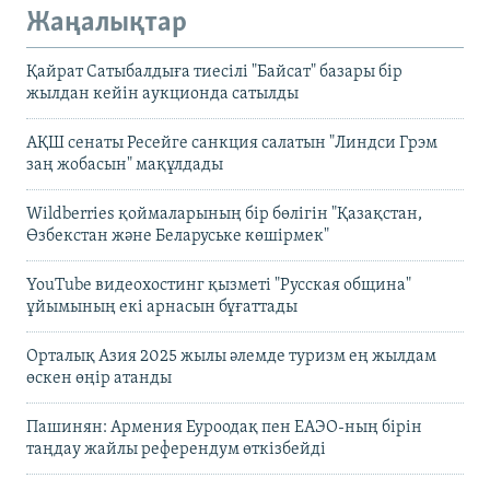
Жаңалықтар
Қайрат Сатыбалдыға тиесілі "Байсат" базары бір
жылдан кейін аукционда сатылды
АҚШ сенаты Ресейге санкция салатын "Линдси Грэм
заң жобасын" мақұлдады
Wildberries қоймаларының бір бөлігін "Қазақстан,
Өзбекстан және Беларуське көшірмек"
YouTube видеохостинг қызметі "Русская община"
ұйымының екі арнасын бұғаттады
Орталық Азия 2025 жылы әлемде туризм ең жылдам
өскен өңір атанды
Пашинян: Армения Еуроодақ пен ЕАЭО-ның бірін
таңдау жайлы референдум өткізбейді