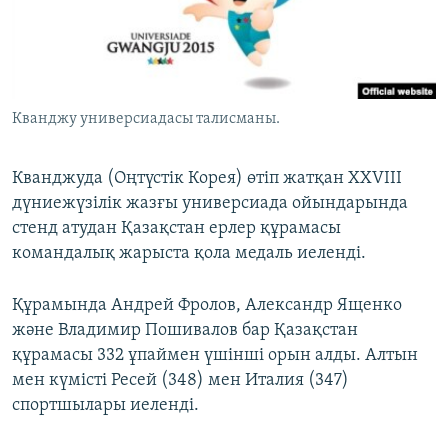
ЖАЗЫЛЫҢЫЗ
Басқа тілдерде
Кванджу универсиадасы талисманы.
Кванджуда (Оңтүстік Корея) өтіп жатқан XXVIII
дүниежүзілік жазғы универсиада ойындарында
стенд атудан Қазақстан ерлер құрамасы
командалық жарыста қола медаль иеленді.
Құрамында Андрей Фролов, Александр Ященко
және Владимир Пошивалов бар Қазақстан
құрамасы 332 ұпаймен үшінші орын алды. Алтын
мен күмісті Ресей (348) мен Италия (347)
спортшылары иеленді.