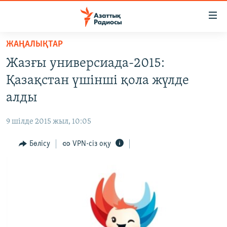
Accessibility
links
Skip
ЖАҢАЛЫҚТАР
to
ЖАҢАЛЫҚТАР
Жазғы универсиада-2015:
main
САЯСАТ
content
Қазақстан үшінші қола жүлде
AZATTYQTV
Skip
алды
to
ҚАҢТАР ОҚИҒАСЫ
main
9 шілде 2015 жыл, 10:05
АДАМ ҚҰҚЫҚТАРЫ
Navigation
Skip
Бөлісу
VPN-сіз оқу
ӘЛЕУМЕТ
to
ӘЛЕМ
Search
АРНАЙЫ ЖОБАЛАР
Русский