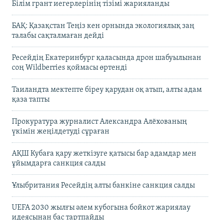
Білім грант иегерлерінің тізімі жарияланды
БАҚ: Қазақстан Теңіз кен орнында экологиялық заң
талабы сақталмаған дейді
Ресейдің Екатеринбург қаласында дрон шабуылынан
соң Wildberries қоймасы өртенді
Таиландта мектепте біреу қарудан оқ атып, алты адам
қаза тапты
Прокуратура журналист Александра Алёхованың
үкімін жеңілдетуді сұраған
АҚШ Кубаға қару жеткізуге қатысы бар адамдар мен
ұйымдарға санкция салды
Ұлыбритания Ресейдің алты банкіне санкция салды
UEFA 2030 жылғы әлем кубогына бойкот жариялау
идеясынан бас тартпайды