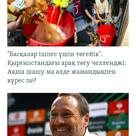
"Басқалар ішпес үшін төгейік".
Қырғызстандағы арақ төгу челленджі:
Ақша шашу ма әлде жамандықпен
күрес пе?