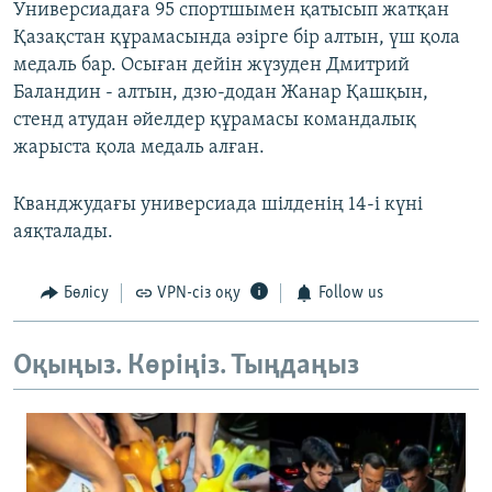
Универсиадаға 95 спортшымен қатысып жатқан
Қазақстан құрамасында әзірге бір алтын, үш қола
медаль бар. Осыған дейін жүзуден Дмитрий
Баландин - алтын, дзю-додан Жанар Қашқын,
стенд атудан әйелдер құрамасы командалық
жарыста қола медаль алған.
Кванджудағы универсиада шілденің 14-і күні
аяқталады.
Бөлісу
VPN-сіз оқу
Follow us
Оқыңыз. Көріңіз. Тыңдаңыз