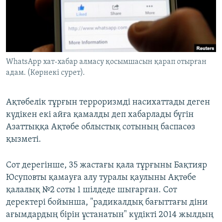
ЖАЗЫЛЫҢЫЗ
Басқа тілдерде
WhatsApp хат-хабар алмасу қосымшасын қарап отырған
адам. (Көрнекі сурет).
Ақтөбелік тұрғын терроризмді насихаттады деген
күдікен екі айға қамалды деп хабарлады бүгін
Азаттыққа Ақтөбе облыстық сотының баспасөз
қызметі.
Сот дерегінше, 35 жастағы қала тұрғыны Бақтияр
Юсуповты қамауға алу туралы қаулыны Ақтөбе
қалалық №2 соты 1 шілдеде шығарған. Сот
деректері бойынша, "радикалдық бағыттағы діни
ағымдардың бірін ұстанатын" күдікті 2014 жылдың