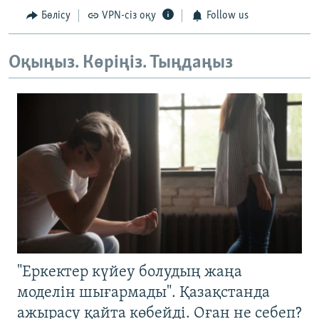
Бөлісу
VPN-сіз оқу
Follow us
Оқыңыз. Көріңіз. Тыңдаңыз
"Еркектер күйеу болудың жаңа
моделін шығармады". Қазақстанда
ажырасу қайта көбейді. Оған не себеп?