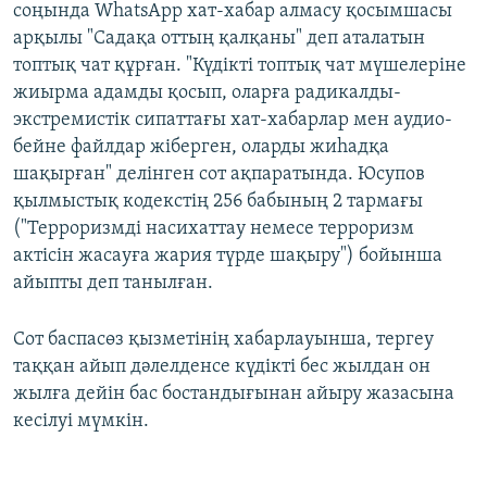
соңында WhatsApp хат-хабар алмасу қосымшасы
арқылы "Садақа оттың қалқаны" деп аталатын
топтық чат құрған. "Күдікті топтық чат мүшелеріне
жиырма адамды қосып, оларға радикалды-
экстремистік сипаттағы хат-хабарлар мен аудио-
бейне файлдар жіберген, оларды жиһадқа
шақырған" делінген сот ақпаратында. Юсупов
қылмыстық кодекстің 256 бабының 2 тармағы
("Терроризмдi насихаттау немесе терроризм
актiсiн жасауға жария түрде шақыру") бойынша
айыпты деп танылған.
Сот баспасөз қызметінің хабарлауынша, тергеу
таққан айып дәлелденсе күдікті бес жылдан он
жылға дейін бас бостандығынан айыру жазасына
кесілуі мүмкін.