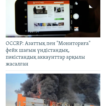
OCCRP: Азаттық пен "Мониториға"
фейк шағым үндістандық,
пәкістандық аккаунттар арқылы
жасалған