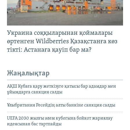
Украина соққыларынан қоймалары
өртенген Wildberries Қазақстанға көз
тікті: Астанаға қауіп бар ма?
Жаңалықтар
АҚШ Кубаға қару жеткізуге қатысы бар адамдар мен
ұйымдарға санкция салды
Ұлыбритания Ресейдің алты банкіне санкция салды
UEFA 2030 жылғы әлем кубогына бойкот жариялау
идеясынан бас тартпайды