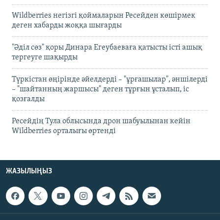
Wildberries негізгі қоймаларын Ресейден көшірмек
деген хабарды жоққа шығарды
"Әділ сөз" қоры Динара Егеубаеваға қатысты істі ашық
тергеуге шақырды
Түркістан өңірінде әйелдерді – "ұрғашылар", әншілерді
– "шайтанның жаршысы" деген тұрғын ұсталып, іс
қозғалды
Ресейдің Тула облысында дрон шабуылынан кейін
Wildberries орталығы өртенді
ЖАЗЫЛЫҢЫЗ