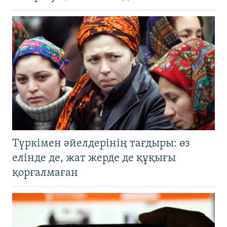
Түркімен әйелдерінің тағдыры: өз
елінде де, жат жерде де құқығы
қорғалмаған