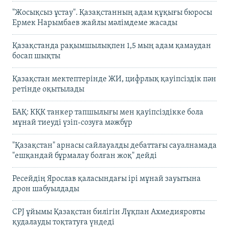
"Жосықсыз ұстау". Қазақстанның адам құқығы бюросы
Ермек Нарымбаев жайлы мәлімдеме жасады
Қазақстанда рақымшылықпен 1,5 мың адам қамаудан
босап шықты
Қазақстан мектептерінде ЖИ, цифрлық қауіпсіздік пән
ретінде оқытылады
БАҚ: КҚК танкер тапшылығы мен қауіпсіздікке бола
мұнай тиеуді үзіп-созуға мәжбүр
"Қазақстан" арнасы сайлауалды дебаттағы сауалнамада
"ешқандай бұрмалау болған жоқ" дейді
Ресейдің Ярослав қаласындағы ірі мұнай зауытына
дрон шабуылдады
CPJ ұйымы Қазақстан билігін Лұқпан Ахмедияровты
қудалауды тоқтатуға үндеді