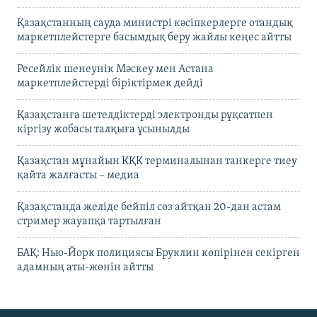
Қазақстанның сауда министрі кәсіпкерлерге отандық
маркетплейстерге басымдық беру жайлы кеңес айтты
Ресейлік шенеунік Мәскеу мен Астана
маркетплейстерді біріктірмек дейді
Қазақстанға шетелдіктерді электронды рұқсатпен
кіргізу жобасы талқыға ұсынылды
Қазақстан мұнайын КҚК терминалынан танкерге тиеу
қайта жалғасты – медиа
Қазақстанда желіде бейпіл сөз айтқан 20-дан астам
стример жауапқа тартылған
БАҚ: Нью-Йорк полициясы Бруклин көпірінен секірген
адамның аты-жөнін айтты