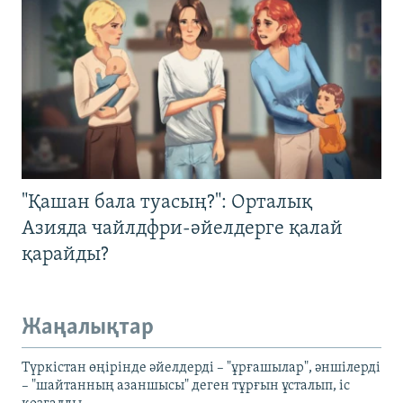
"Қашан бала туасың?": Орталық
Азияда чайлдфри-әйелдерге қалай
қарайды?
Жаңалықтар
Түркістан өңірінде әйелдерді – "ұрғашылар", әншілерді
– "шайтанның азаншысы" деген тұрғын ұсталып, іс