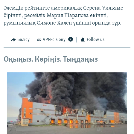
Әлемдік рейтингте америкалық Серена Уильямс
бірінші, ресейлік Мария Шарапова екінші,
румыниялық Симоне Халеп үшінші орында тұр.
Бөлісу
VPN-сіз оқу
Follow us
Оқыңыз. Көріңіз. Тыңдаңыз