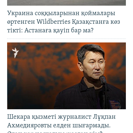
Украина соққыларынан қоймалары
өртенген Wildberries Қазақстанға көз
тікті: Астанаға қауіп бар ма?
Шекара қызметі журналист Лұқпан
Ахмедияровты елден шығармады.