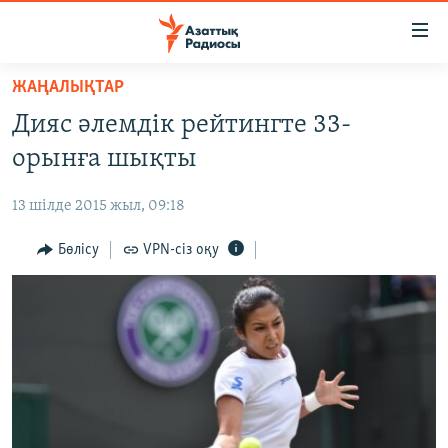
Accessibility
links
Skip
ЖАҢАЛЫҚТАР
to
ЖАҢАЛЫҚТАР
Дияс әлемдік рейтингте 33-
main
САЯСАТ
content
орынға шықты
AZATTYQTV
Skip
to
13 шілде 2015 жыл, 09:18
ҚАҢТАР ОҚИҒАСЫ
main
АДАМ ҚҰҚЫҚТАРЫ
Бөлісу
VPN-сіз оқу
Navigation
Skip
ӘЛЕУМЕТ
to
ӘЛЕМ
Search
АРНАЙЫ ЖОБАЛАР
Русский