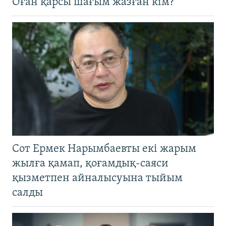
Оған қарсы шағым жазған кім?
Сот Ермек Нарымбаевты екі жарым
жылға қамап, қоғамдық-саяси
қызметпен айналысуына тыйым
салды