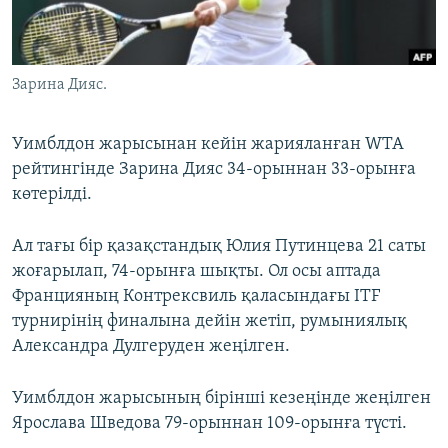
ЖАЗЫЛЫҢЫЗ
Зарина Дияс.
Басқа тілдерде
Уимблдон жарысынан кейін жарияланған WTA
рейтингінде Зарина Дияс 34-орыннан 33-орынға
көтерілді.
Ал тағы бір қазақстандық Юлия Путинцева 21 саты
жоғарылап, 74-орынға шықты. Ол осы аптада
Францияның Контрексвиль қаласындағы ITF
турнирінің финалына дейін жетіп, румыниялық
Александра Дулгеруден жеңілген.
Уимблдон жарысының бірінші кезеңінде жеңілген
Ярослава Шведова 79-орыннан 109-орынға түсті.