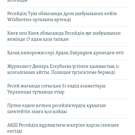
қозғалды
Ресейдің Тула облысында дрон шабуылынан кейін
Wildberries орталығы өртенді
Киев пен Киев облысында Ресейдің әуе шабуылынан
кемінде 17 адам қаза тапқан
Қазақ кинорежиссері Ардақ Әмірқұлов дүниеден өтті
Журналист Динара Егеубаева үстінен қылмыстық іс
қозғалғанын айтты. Полиция түсініктеме бермеді
Ресей жағында соғысқан 51 елдің азаматтары
Украинада тұтқында отыр
Путин елден кеткен ресейліктердің құқығын
шектейтін заңға қол қойды
АҚШ Ресейдің құрлықтағы әскеріне қарсы санкция
енгізді