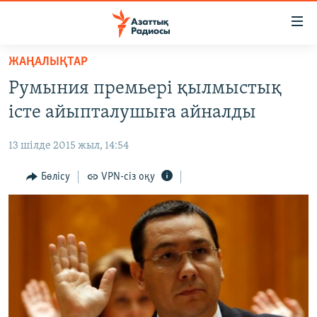
Accessibility
links
Skip
ЖАҢАЛЫҚТАР
to
ЖАҢАЛЫҚТАР
Румыния премьері қылмыстық
main
САЯСАТ
content
істе айыпталушыға айналды
AZATTYQTV
Skip
to
13 шілде 2015 жыл, 14:54
ҚАҢТАР ОҚИҒАСЫ
main
АДАМ ҚҰҚЫҚТАРЫ
Бөлісу
VPN-сіз оқу
Navigation
Skip
ӘЛЕУМЕТ
to
ӘЛЕМ
Search
АРНАЙЫ ЖОБАЛАР
Русский