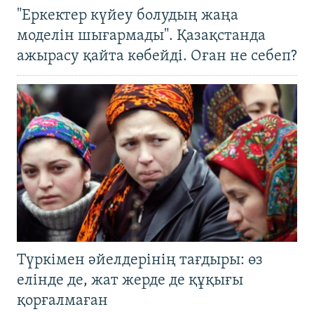
"Еркектер күйеу болудың жаңа
моделін шығармады". Қазақстанда
ажырасу қайта көбейді. Оған не себеп?
Түркімен әйелдерінің тағдыры: өз
елінде де, жат жерде де құқығы
қорғалмаған