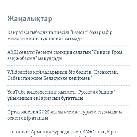
Жаңалықтар
Қайрат Сатыбалдыға тиесілі "Байсат" базары бір
жылдан кейін аукционда сатылды
АҚШ сенаты Ресейге санкция салатын "Линдси Грэм
заң жобасын" мақұлдады
Wildberries қоймаларының бір бөлігін "Қазақстан,
Өзбекстан және Беларуське көшірмек"
YouTube видеохостинг қызметі "Русская община"
ұйымының екі арнасын бұғаттады
Орталық Азия 2025 жылы әлемде туризм ең жылдам
өскен өңір атанды
Пашинян: Армения Еуроодақ пен ЕАЭО-ның бірін