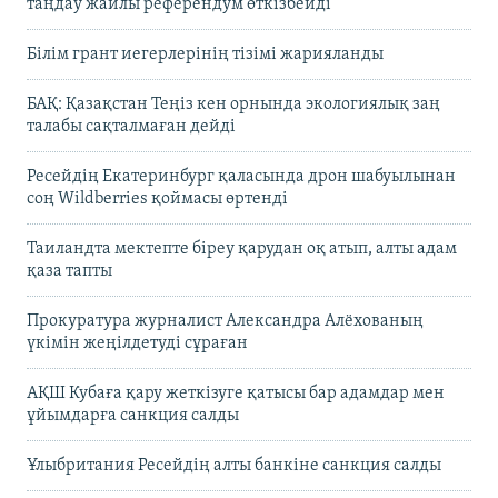
таңдау жайлы референдум өткізбейді
Білім грант иегерлерінің тізімі жарияланды
БАҚ: Қазақстан Теңіз кен орнында экологиялық заң
талабы сақталмаған дейді
Ресейдің Екатеринбург қаласында дрон шабуылынан
соң Wildberries қоймасы өртенді
Таиландта мектепте біреу қарудан оқ атып, алты адам
қаза тапты
Прокуратура журналист Александра Алёхованың
үкімін жеңілдетуді сұраған
АҚШ Кубаға қару жеткізуге қатысы бар адамдар мен
ұйымдарға санкция салды
Ұлыбритания Ресейдің алты банкіне санкция салды