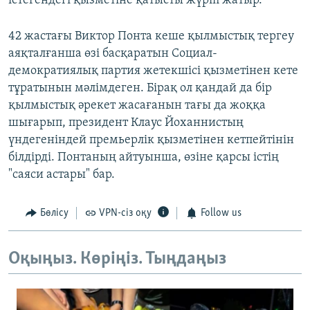
істегендегі қызметіне қатысты жүріп жатыр.
42 жастағы Виктор Понта кеше қылмыстық тергеу
аяқталғанша өзі басқаратын Социал-
демократиялық партия жетекшісі қызметінен кете
тұратынын мәлімдеген. Бірақ ол қандай да бір
қылмыстық әрекет жасағанын тағы да жоққа
шығарып, президент Клаус Йоханнистың
үндегеніндей премьерлік қызметінен кетпейтінін
білдірді. Понтаның айтуынша, өзіне қарсы істің
"саяси астары" бар.
Бөлісу
VPN-сіз оқу
Follow us
Оқыңыз. Көріңіз. Тыңдаңыз