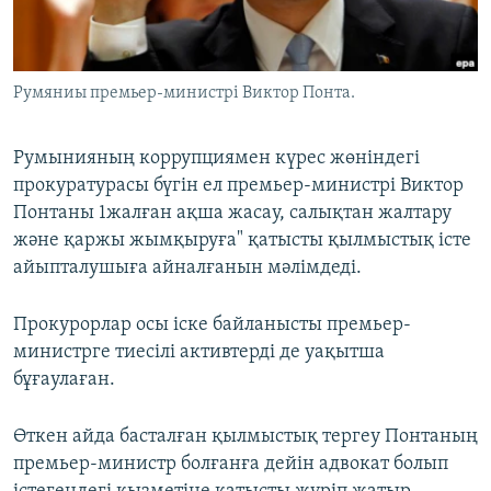
ЖАЗЫЛЫҢЫЗ
Румяниы премьер-министрі Виктор Понта.
Басқа тілдерде
Румынияның коррупциямен күрес жөніндегі
прокуратурасы бүгін ел премьер-министрі Виктор
Понтаны 1жалған ақша жасау, салықтан жалтару
және қаржы жымқыруға" қатысты қылмыстық істе
айыпталушыға айналғанын мәлімдеді.
Прокурорлар осы іске байланысты премьер-
министрге тиесілі активтерді де уақытша
бұғаулаған.
Өткен айда басталған қылмыстық тергеу Понтаның
премьер-министр болғанға дейін адвокат болып