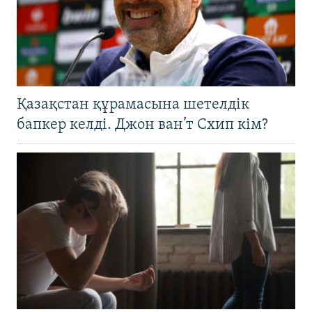
Қазақстан құрамасына шетелдік
бапкер келді. Джон ван’т Схип кім?