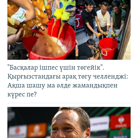
"Басқалар ішпес үшін төгейік".
Қырғызстандағы арақ төгу челленджі:
Ақша шашу ма әлде жамандықпен
күрес пе?