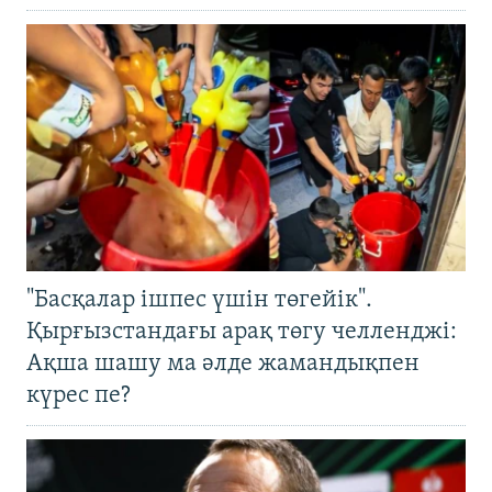
"Басқалар ішпес үшін төгейік".
Қырғызстандағы арақ төгу челленджі:
Ақша шашу ма әлде жамандықпен
күрес пе?