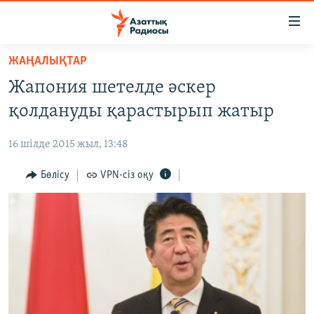
Accessibility
links
Skip
ЖАҢАЛЫҚТАР
to
ЖАҢАЛЫҚТАР
Жапония шетелде әскер
main
САЯСАТ
content
қолдануды қарастырып жатыр
AZATTYQTV
Skip
to
16 шілде 2015 жыл, 13:48
ҚАҢТАР ОҚИҒАСЫ
main
АДАМ ҚҰҚЫҚТАРЫ
Бөлісу
VPN-сіз оқу
Navigation
Skip
ӘЛЕУМЕТ
to
ӘЛЕМ
Search
АРНАЙЫ ЖОБАЛАР
Русский