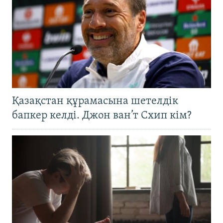
Қазақстан құрамасына шетелдік
бапкер келді. Джон ван’т Схип кім?