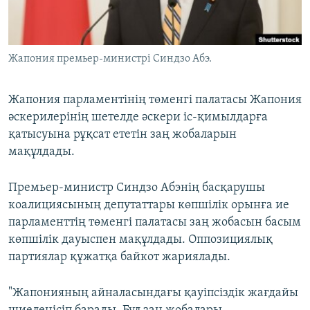
ЖАЗЫЛЫҢЫЗ
Жапония премьер-министрі Синдзо Абэ.
Басқа тілдерде
Жапония парламентінің төменгі палатасы Жапония
әскерилерінің шетелде әскери іс-қимылдарға
қатысуына рұқсат ететін заң жобаларын
мақұлдады.
Премьер-министр Синдзо Абэнің басқарушы
коалициясының депутаттары көпшілік орынға ие
парламенттің төменгі палатасы заң жобасын басым
көпшілік дауыспен мақұлдады. Оппозициялық
партиялар құжатқа байкот жариялады.
"Жапонияның айналасындағы қауіпсіздік жағдайы