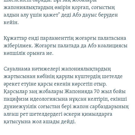
шиеленісіп барады. Бұл заң жобалары
жапониялықтардың өмірін қорғап, соғыстың
алдын алу үшін қажет" деді Абэ дауыс беруден
кейін.
Құжаттар енді парламенттің жоғарғы палатасына
жіберілмек. Жоғарғы палатада да Абэ коалициясы
көпшілік орынға ие.
Сауалнама нәтижелері жапониялықтардың
жартысынан көбінің қарулы күштердің шетелде
әрекет етуіне қарсы екенін көрсетіп отыр.
Қарсылар заң жобалары Жапонияда 70 жыл бойы
пацифизм идеологиясына нұқсан келтіріп, екінші
дүниежүзілік соғыстан бері жапон сарбаздарының
алғаш рет шетелдердегі әскери қимылдарға
қатысуына жол ашады дейді.