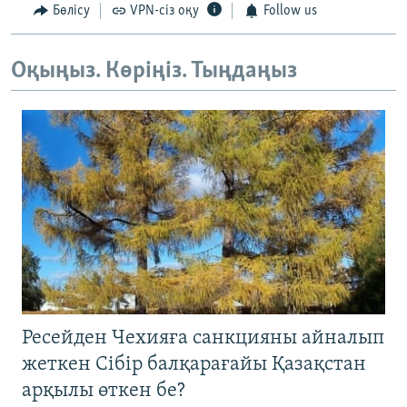
Бөлісу
VPN-сіз оқу
Follow us
Оқыңыз. Көріңіз. Тыңдаңыз
Ресейден Чехияға санкцияны айналып
жеткен Сібір балқарағайы Қазақстан
арқылы өткен бе?