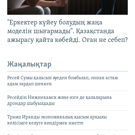
"Еркектер күйеу болудың жаңа
моделін шығармады". Қазақстанда
ажырасу қайта көбейді. Оған не себеп?
Жаңалықтар
Ресей Сумы қаласын әуеден бомбалап, оннан астам
адам зардап шеккен
Ресейдің Нижнекамск және өзге де қалаларына
дрондар шабуылдады
Трамп Иранды экономикалық қысым арқылы
келісімге келуге көндірмек ниетте