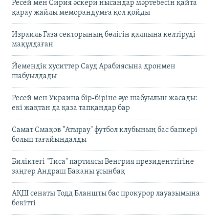
Ресей мен Сирия әскери нысандар мәртебесін қайта
қарау жайлы меморандумға қол қойды
Израиль Газа секторының бөлігін қалпына келтіруді
мақұлдаған
Йемендік хуситтер Сауд Арабиясына дронмен
шабуылдады
Ресей мен Украина бір-біріне әуе шабуылын жасады:
екі жақтан да қаза тапқандар бар
Самат Смақов "Атырау" футбол клубының бас бапкері
болып тағайындалды
Биліктегі "Тиса" партиясы Венгрия президенттігіне
заңгер Андраш Баканы ұсынбақ
АҚШ сенаты Тодд Бланшты бас прокурор лауазымына
бекітті