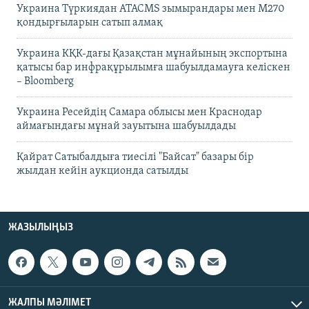
Украина Түркиядан ATACMS зымырандары мен M270
қондырғыларын сатып алмақ
Украина КҚК-дағы Қазақстан мұнайының экспортына
қатысы бар инфрақұрылымға шабуылдамауға келіскен
– Bloomberg
Украина Ресейдің Самара облысы мен Краснодар
аймағындағы мұнай зауытына шабуылдады
Қайрат Сатыбалдыға тиесілі "Байсат" базары бір
жылдан кейін аукционда сатылды
ЖАЗЫЛЫҢЫЗ
ЖАЛПЫ МӘЛІМЕТ