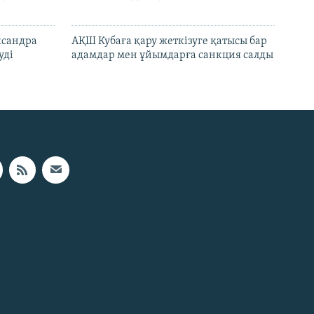
ксандра
АҚШ Кубаға қару жеткізуге қатысы бар
уді
адамдар мен ұйымдарға санкция салды