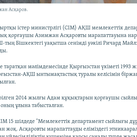
ан Асқаров.
ыртқы істер министрлігі (СІМ) АҚШ мемлекеттік депа
ұқық қорғаушы Азимжан Асқаровты марапаттауына на
-тың Бішкектегі уақытша сенімді уәкілі Ричард Майл
ды.
де таратқан мәлімдемесінде Қырғызстан үкіметі 1993 
ғызстан-АҚШ ынтымақтастық туралы келісімін біржа
ылған.
рілген 2014 жылғы Адам құқықтарын қорғаушы сыйлы
оның ұлына табысталған.
ІМ 15 шілдеде "Мемлекеттік департамент сыйлығы дұ
ған жоқ. Асқаровты марапаттауды еліміздегі этникаара
пен үйлесімділіктің күшеюіне қарсы саналы түрде жас