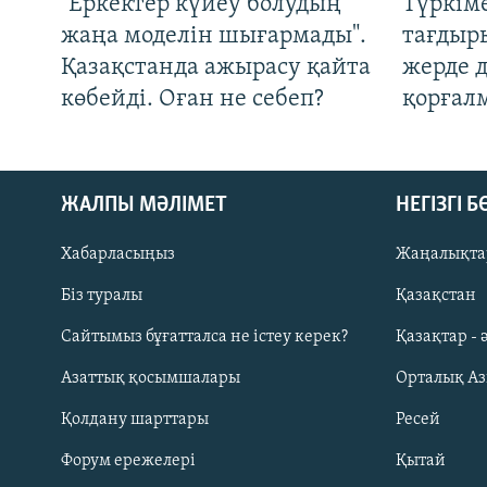
"Еркектер күйеу болудың
Түркім
жаңа моделін шығармады".
тағдыры
Қазақстанда ажырасу қайта
жерде 
көбейді. Оған не себеп?
қорғал
ЖАЛПЫ МӘЛІМЕТ
НЕГІЗГІ 
Хабарласыңыз
Жаңалықта
Біз туралы
Қазақстан
Русский
Сайтымыз бұғатталса не істеу керек?
Қазақтар - 
Азаттық қосымшалары
Орталық А
ЖАЗЫЛЫҢЫЗ
Қолдану шарттары
Ресей
Форум ережелері
Қытай