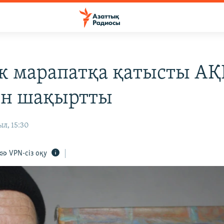
к марапатқа қатысты А
ін шақыртты
ыл, 15:30
VPN-сіз оқу