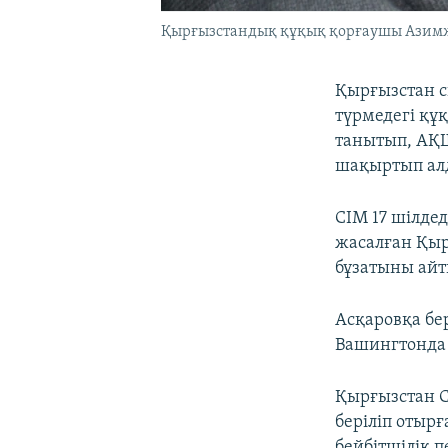
Қырғызстандық құқық қорғаушы Азимж
Қырғызстан с
түрмедегі қ
танытып, АҚШ
шақыртып ал
СІМ 17 шілде
жасалған Қыр
бұзатыны айт
Асқаровқа бе
Вашингтонда 
Қырғызстан С
беріліп отыр
бейбітшілік 