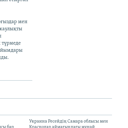
рғыздар мен
 жаулықты
ы
ы түрмеде
 ұйымдары
йды.
н
Украина Ресейдің Самара облысы мен
сы бар
Краснодар аймағындағы мұнай