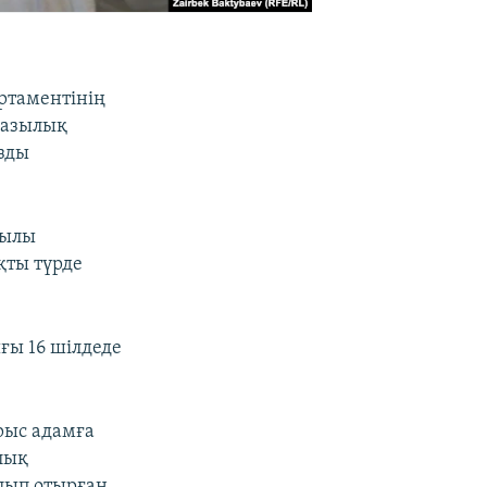
ртаментінің
разылық
зды
жылы
қты түрде
ғы 16 шілдеде
рыс адамға
лық
алып отырған