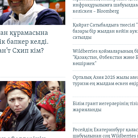
инфрақұрылымға шабуылдам
келіскен – Bloomberg
Қайрат Сатыбалдыға тиесілі "
базары бір жылдан кейін ау
тан құрамасына
сатылды
к бапкер келді.
н’т Схип кім?
Wildberries қоймаларының бі
"Қазақстан, Өзбекстан және 
көшірмек"
Орталық Азия 2025 жылы әл
туризм ең жылдам өскен өңі
Білім грант иегерлерінің тізі
жарияланды
Ресейдің Екатеринбург қала
шабуылынан соң Wildberries