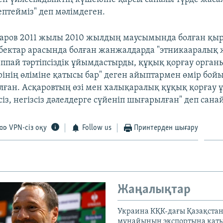
ептейміз" деп мәлімдеген.
аров 2011 жылы 2010 жылдың маусымында болған қы
бектар арасында болған жанжалдарда "этникааралық
ппай тәртіпсіздік ұйымдастырды, құқық қорғау орган
інің өліміне қатысы бар" деген айыптармен өмір бой
алған. Асқаровтың өзі мен халықаралық құқық қорғау
тсіз, негізсіз дәлелдерге сүйеніп шығарылған" деп сана
VPN-сіз оқу
Follow us
Принтерден шығару
Жаңалықтар
Украина КҚК-дағы Қазақста
мұнайының экспортына қаты