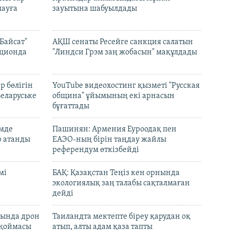
ауға
зауытына шабуылдады
Байсат"
АҚШ сенаты Ресейге санкция салатын
кционда
"Линдси Грэм заң жобасын" мақұлдады
р бөлігін
YouTube видеохостинг қызметі "Русская
Беларуське
община" ұйымының екі арнасын
бұғаттады
емде
Пашинян: Армения Еуроодақ пен
р атанды
ЕАЭО-ның бірін таңдау жайлы
референдум өткізбейді
мі
БАҚ: Қазақстан Теңіз кен орнында
экологиялық заң талабы сақталмаған
дейді
сында дрон
Таиландта мектепте біреу қарудан оқ
 қоймасы
атып, алты адам қаза тапты