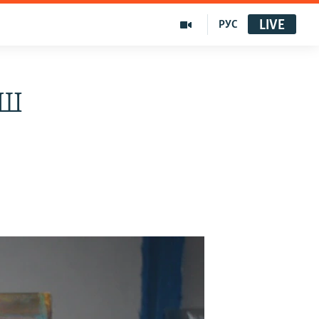
LIVE
РУС
ҚШ