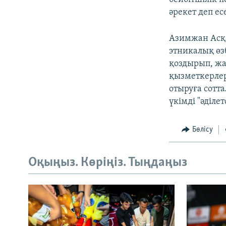
әрекет деп ес
Азимжан Асқ
этникалық өз
қоздырып, жа
қызметкерлер
отыруға сотт
үкімді "әділе
Бөлісу
Оқыңыз. Көріңіз. Тыңдаңыз