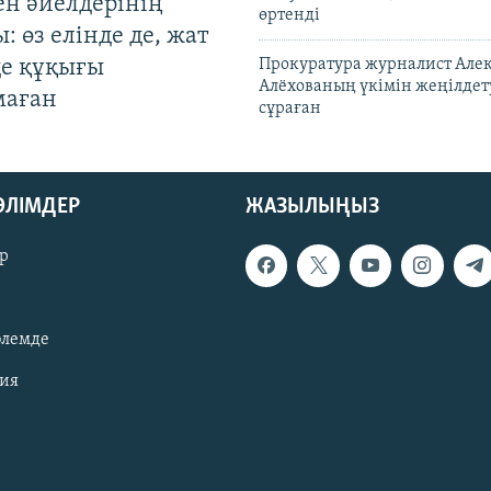
ен әйелдерінің
өртенді
: өз елінде де, жат
де құқығы
Прокуратура журналист Але
Алёхованың үкімін жеңілдет
маған
сұраған
БӨЛІМДЕР
ЖАЗЫЛЫҢЫЗ
р
әлемде
зия