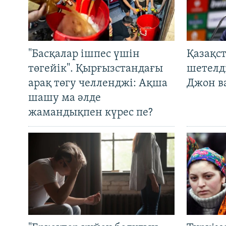
"Басқалар ішпес үшін
Қазақс
төгейік". Қырғызстандағы
шетелді
арақ төгу челленджі: Ақша
Джон ва
шашу ма әлде
жамандықпен күрес пе?