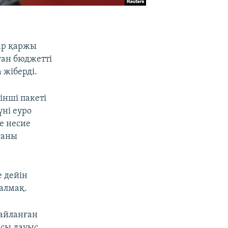
ар қаржы
ған бюджетті
 жіберді.
інші пакеті
ні еуро
е несие
ғаны
е дейін
алмақ.
айланған
рсы дауыс