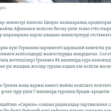
рас.
ер-министрі Алексис Ципрас халықаралық кредиторл
 жайлы Афинамен келіссөз бастау үшін талап етіп отыр
у шараларына қарсы шыққан министрлерді отставкаға
жұма күні Германия парламенті қаржылай көмектің үш
иямен келіссөздерді жалғастыруды мақұлдаған. Сол кү
інің жетекшілері Грекияға 86 миллиард еуро көлемінд
ған үш жылдық жоспар туралы алдын ала келісім жаса
е Грекия жаңа қаржы көмегі жайлы келісімге келгенг
ұстап тұру үшін 7 миллиард еуроның бридж-кредитін 
лдайтын «Сириза» солшыл радикалдар партиясынан с
 бір бөлігі бейсенбі күні реформа туралы заңдарға қа