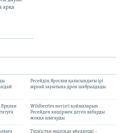
а арқа
лды
Ресейдің Ярослав қаласындағы ірі
андай
мұнай зауытына дрон шабуылдады
н Лұқпан
Wildberries негізгі қоймаларын
татуға
Ресейден көшірмек деген хабарды
жоққа шығарды
аеваға
Түркістан өңірінде әйелдерді –