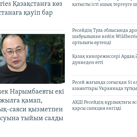
ries Қазақстанға көз
қатысты істі ашық тергеуге
Астанаға қауіп бар
Ресейдің Тула облысында др
шабуылынан кейін Wildberri
орталығы өртенді
Қазақ кинорежиссері Ардақ 
дүниеден өтті
Ресей жағында соғысқан 51 е
азаматтары Украинада тұтқы
мек Нарымбаевты екі
жылға қамап,
АҚШ Ресейдің құрлықтағы әс
ық-саяси қызметпен
қарсы санкция енгізді
суына тыйым салды