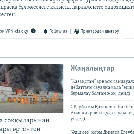
ипрасқа бұл мәселеге қатысты парламентте оппозицияғ
келген.
VPN-сіз оқу
Follow us
Принтерден шығару
Жаңалықтар
"Қазақстан" арнасы сайлауа
дебаттағы сауалнамада "ешқ
бұрмалау болған жоқ" дейді
CPJ ұйымы Қазақстан билігі
Ахмедияровты қудалауды тоқ
үндеді
а соққыларынан
ары өртенген
"Әділ сөз" қоры Динара Егеуб