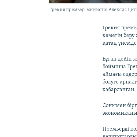
Грекия премьер-министрі Алексис Цип
Грекия премь
көмегін беру
қатаң үнемде
Бұған дейін 
бойынша Грек
аймағы елдер
бөлуге арнал
хабарланған.
Сонымен бірг
экономиканы 
Премьерді қо
депутаттардың