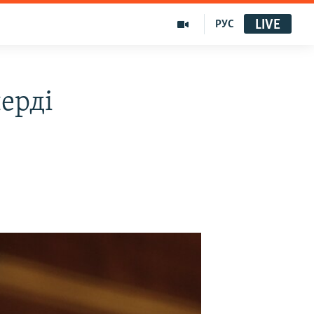
LIVE
РУС
ерді