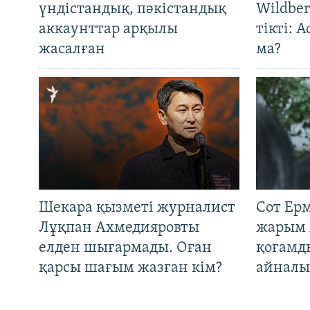
үндістандық, пәкістандық
Wildber
аккаунттар арқылы
тікті: 
жасалған
ма?
Шекара қызметі журналист
Сот Ер
Лұқпан Ахмедияровты
жарым 
елден шығармады. Оған
қоғамд
қарсы шағым жазған кім?
айналы