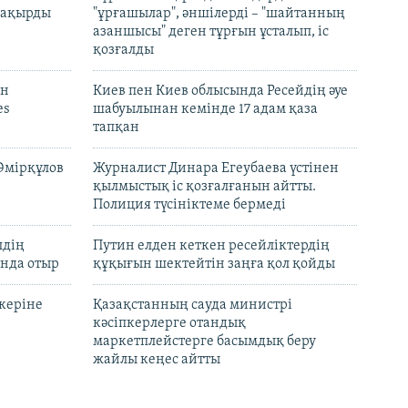
 шақырды
"ұрғашылар", әншілерді – "шайтанның
азаншысы" деген тұрғын ұсталып, іс
қозғалды
он
Киев пен Киев облысында Ресейдің әуе
es
шабуылынан кемінде 17 адам қаза
тапқан
Әмірқұлов
Журналист Динара Егеубаева үстінен
қылмыстық іс қозғалғанын айтты.
Полиция түсініктеме бермеді
лдің
Путин елден кеткен ресейліктердің
нда отыр
құқығын шектейтін заңға қол қойды
керіне
Қазақстанның сауда министрі
кәсіпкерлерге отандық
маркетплейстерге басымдық беру
жайлы кеңес айтты