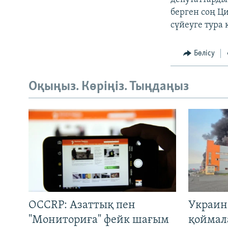
берген соң Ц
сүйеуге тура 
Бөлісу
Оқыңыз. Көріңіз. Тыңдаңыз
OCCRP: Азаттық пен
Украин
"Мониториға" фейк шағым
қоймал