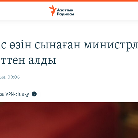
с өзін сынаған министрл
ттен алды
ыл, 09:06
VPN-сіз оқу