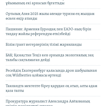
ұйымының екі арнасын бұғаттады
Орталық Азия 2025 жылы әлемде туризм ең жылдам
өскен өңір атанды
Пашинян: Армения Еуроодақ пен ЕАЭО-ның бірін
таңдау жайлы референдум өткізбейді
Білім грант иегерлерінің тізімі жарияланды
БАҚ: Қазақстан Теңіз кен орнында экологиялық заң
талабы сақталмаған дейді
Ресейдің Екатеринбург қаласында дрон шабуылынан
соң Wildberries қоймасы өртенді
Таиландта мектепте біреу қарудан оқ атып, алты адам
қаза тапты
Прокуратура журналист Александра Алёхованың