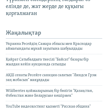
елінде де, жат жерде де құқығы
қорғалмаған
Жаңалықтар
Украина Ресейдің Самара облысы мен Краснодар
аймағындағы мұнай зауытына шабуылдады
Қайрат Сатыбалдыға тиесілі "Байсат" базары бір
жылдан кейін аукционда сатылды
АҚШ сенаты Ресейге санкция салатын "Линдси Грэм
заң жобасын" мақұлдады
Wildberries қоймаларының бір бөлігін "Қазақстан,
Өзбекстан және Беларуське көшірмек"
YouTube видеохостинг қызметі "Русская община"