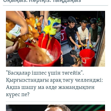
Оқыңыз. Көріңіз. Тыңдаңыз
"Басқалар ішпес үшін төгейік".
Қырғызстандағы арақ төгу челленджі:
Ақша шашу ма әлде жамандықпен
күрес пе?