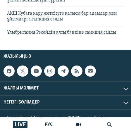
үкімін жеңілдетуді сұраған
АҚШ Кубаға қару жеткізуге қатысы бар адамдар мен
ұйымдарға санкция салды
Ұлыбритания Ресейдің алты банкіне санкция салды
ЖАЗЫЛЫҢЫЗ
ЖАЛПЫ МӘЛІМЕТ
НЕГІЗГІ БӨЛІМДЕР
Азат Еуропа / Азаттық радиосы © 2026, Inc. | Барлық
құқықтары қорғалған
LIVE
РУС