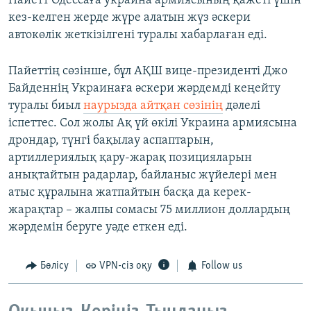
Пайетт Одессаға украина армиясының қажеті үшін
кез-келген жерде жүре алатын жүз әскери
автокөлік жеткізілгені туралы хабарлаған еді.
Пайеттің сөзінше, бұл АҚШ вице-президенті Джо
Байденнің Украинаға әскери жәрдемді кеңейту
туралы биыл
наурызда айтқан сөзінің
дәлелі
іспеттес. Сол жолы Ақ үй өкілі Украина армиясына
дрондар, түнгі бақылау аспаптарын,
артиллериялық қару-жарақ позицияларын
анықтайтын радарлар, байланыс жүйелері мен
атыс құралына жатпайтын басқа да керек-
жарақтар – жалпы сомасы 75 миллион доллардың
жәрдемін беруге уәде еткен еді.
Бөлісу
VPN-сіз оқу
Follow us