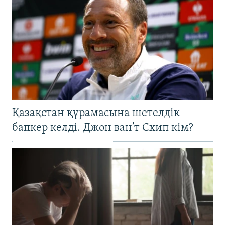
Қазақстан құрамасына шетелдік
бапкер келді. Джон ван’т Схип кім?