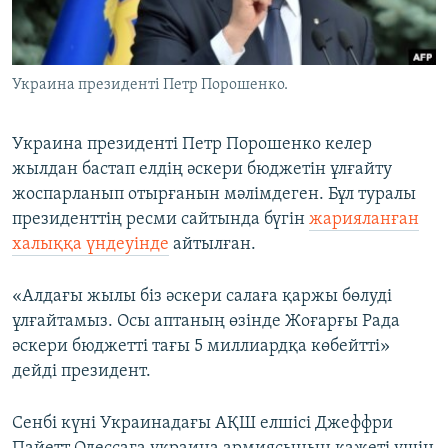
ЖАЗЫЛЫҢЫЗ
Украина президенті Петр Порошенко.
Басқа тілдерде
Украина президенті Петр Порошенко келер
жылдан бастап елдің әскери бюджетін ұлғайту
жоспарланып отырғанын мәлімдеген. Бұл туралы
президенттің ресми сайтында бүгін
жарияланған
халыққа үндеуінде
айтылған.
«Алдағы жылы біз әскери салаға қаржы бөлуді
ұлғайтамыз. Осы аптаның өзінде Жоғарғы Рада
әскери бюджетті тағы 5 миллиардқа көбейтті»
дейді президент.
Сенбі күні Украинадағы АҚШ елшісі Джеффри