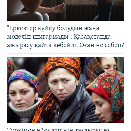
"Еркектер күйеу болудың жаңа
моделін шығармады". Қазақстанда
ажырасу қайта көбейді. Оған не себеп?
Түркімен әйелдерінің тағдыры: өз