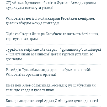
CPJ ұйымы Қазақстан билігін Лұқпан Ахмедияровты
қудалауды тоқтатуға үндеді
Wildberries негізгі қоймаларын Ресейден көшірмек
деген хабарды жоққа шығарды
"Әділ сөз" қоры Динара Егеубаеваға қатысты істі ашық
тергеуге шақырды
Түркістан өңірінде әйелдерді – "ұрғашылар", әншілерді
– "шайтанның азаншысы" деген тұрғын ұсталып, іс
қозғалды
Ресейдің Тула облысында дрон шабуылынан кейін
Wildberries орталығы өртенді
Киев пен Киев облысында Ресейдің әуе шабуылынан
кемінде 17 адам қаза тапқан
Қазақ кинорежиссері Ардақ Әмірқұлов дүниеден өтті