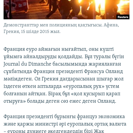
ЖАЗЫЛЫҢЫЗ
Демонстранттар мен полицияның қақтығысы. Афина,
Грекия, 15 шілде 2015 жыл.
Басқа тілдерде
Франция еуро аймағын нығайтып, оны күшті
ұйымға айналдыруды қолдайды. Бұл туралы бүгін
Journal du Dimanche басылымында жарияланған
сұхбатында Франция президенті Франсуа Олланд
мәлімдеген. Ол Грекия дағдарысынан шығар жол
іздеген өткен апталарда «еуропалық рух» үстем
болғанын айтқан. Бірақ бұл «қол қусырып қарап
отыруға» болады деген сөз емес деген Олланд.
Франция президенті бұрынғы француз экономика
және қаржы министрі әрі еуропалық ортақ валюта
– еуроны дүниеге әкелгендердің бірі Жак