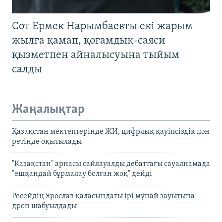
Сот Ермек Нарымбаевты екі жарым
жылға қамап, қоғамдық-саяси
қызметпен айналысуына тыйым
салды
Жаңалықтар
Қазақстан мектептерінде ЖИ, цифрлық қауіпсіздік пән
ретінде оқытылады
"Қазақстан" арнасы сайлауалды дебаттағы сауалнамада
"ешқандай бұрмалау болған жоқ" дейді
Ресейдің Ярослав қаласындағы ірі мұнай зауытына
дрон шабуылдады