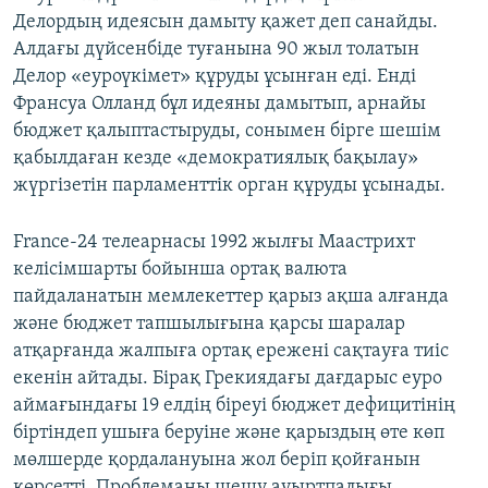
Делордың идеясын дамыту қажет деп санайды.
Алдағы дүйсенбіде туғанына 90 жыл толатын
Делор «еуроүкімет» құруды ұсынған еді. Енді
Франсуа Олланд бұл идеяны дамытып, арнайы
бюджет қалыптастыруды, сонымен бірге шешім
қабылдаған кезде «демократиялық бақылау»
жүргізетін парламенттік орган құруды ұсынады.
France-24 телеарнасы 1992 жылғы Маастрихт
келісімшарты бойынша ортақ валюта
пайдаланатын мемлекеттер қарыз ақша алғанда
және бюджет тапшылығына қарсы шаралар
атқарғанда жалпыға ортақ ережені сақтауға тиіс
екенін айтады. Бірақ Грекиядағы дағдарыс еуро
аймағындағы 19 елдің біреуі бюджет дефицитінің
біртіндеп ушыға беруіне және қарыздың өте көп
мөлшерде қордалануына жол беріп қойғанын
көрсетті. Проблеманы шешу ауыртпалығы