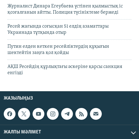
Журналист Динара Егеубаева үстінен қылмыстық іс
қозғалғанын айтты. Полиция түсініктеме бермеді
Ресей жағында соғысқан 51 елдің азаматтары
Украинада тұтқында отыр
Путин елден кеткен ресейліктердің құқығын
шектейтін заңға қол қойды
АҚШ Ресейдің құрлықтағы әскеріне қарсы санкция
енгізді
ЖАЗЫЛЫҢЫЗ
ЖАЛПЫ МӘЛІМЕТ