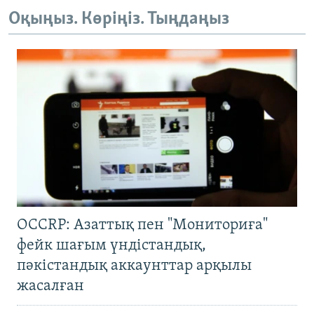
Оқыңыз. Көріңіз. Тыңдаңыз
OCCRP: Азаттық пен "Мониториға"
фейк шағым үндістандық,
пәкістандық аккаунттар арқылы
жасалған