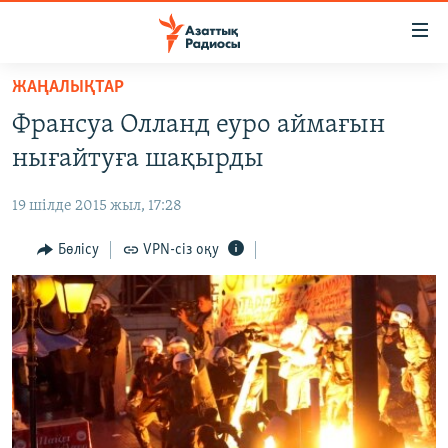
Accessibility
links
Skip
ЖАҢАЛЫҚТАР
to
ЖАҢАЛЫҚТАР
Франсуа Олланд еуро аймағын
main
САЯСАТ
content
нығайтуға шақырды
AZATTYQTV
Skip
to
19 шілде 2015 жыл, 17:28
ҚАҢТАР ОҚИҒАСЫ
main
АДАМ ҚҰҚЫҚТАРЫ
Бөлісу
VPN-сіз оқу
Navigation
Skip
ӘЛЕУМЕТ
to
ӘЛЕМ
Search
АРНАЙЫ ЖОБАЛАР
Русский