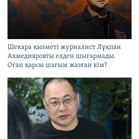
Шекара қызметі журналист Лұқпан
Ахмедияровты елден шығармады.
Оған қарсы шағым жазған кім?