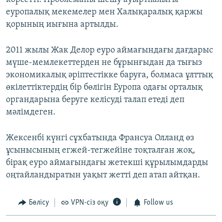
еуропалық мекемелер мен Халықаралық қаржы
қорының иығына артылды.
2011 жылы Жак Делор еуро аймағындағы дағдарыс
мүше-мемлекеттерден не бұрынғыдан да тығыз
экономикалық әріптестікке баруға, болмаса ұлттық
өкілеттіктердің бір бөлігін Еуропа одағы орталық
органдарына беруге келісуді талап етеді деп
мәлімдеген.
Жексенбі күнгі сұхбатында Франсуа Олланд өз
ұсынысының егжей-тегжейіне тоқталған жоқ,
бірақ еуро аймағындағы жетекші құрылымдарды
оңтайландыратын уақыт жетті деп атап айтқан.
Бөлісу
VPN-сіз оқу
Follow us