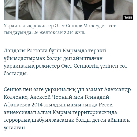
ЖАЗЫЛЫҢЫЗ
Украиналық режиссер Олег Сенцов Мәскеудегі сот
тыңдауында. 26 желтоқсан 2014 жыл.
Басқа тілдерде
Дондағы Ростовта бүгін Қырымда теракті
ұйымдастырмақ болды деп айыпталған
украиналық режиссер Олег Сенцовтің үстінен сот
басталды.
Сенцов пен өзге украиналық үш азамат Александр
Колченко, Алексей Черный мен Геннадий
Афанасьев 2014 жылдың мамырында Ресей
аннексиялап алған Қырым территориясында
террорлық шабуыл жасамақ болды деген айыппен
ұсталған.