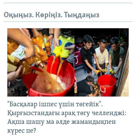
Оқыңыз. Көріңіз. Тыңдаңыз
"Басқалар ішпес үшін төгейік".
Қырғызстандағы арақ төгу челленджі:
Ақша шашу ма әлде жамандықпен
күрес пе?