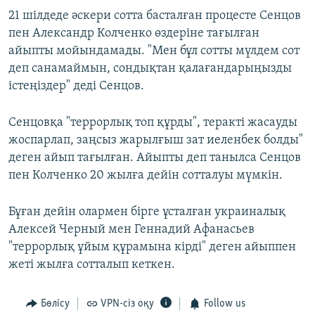
21 шілдеде әскери сотта басталған процесте Сенцов
пен Александр Колченко өздеріне тағылған
айыпты мойындамады. "Мен бұл сотты мүлдем сот
деп санамаймын, сондықтан қалағандарыңызды
істеңіздер" деді Сенцов.
Сенцовқа "террорлық топ құрды", теракті жасауды
жоспарлап, заңсыз жарылғыш зат иеленбек болды"
деген айып тағылған. Айыпты деп танылса Сенцов
пен Колченко 20 жылға дейін сотталуы мүмкін.
Бұған дейін олармен бірге ұсталған украиналық
Алексей Черный мен Геннадий Афанасьев
"террорлық ұйым құрамына кірді" деген айыппен
жеті жылға сотталып кеткен.
Бөлісу
VPN-сіз оқу
Follow us