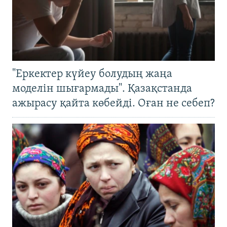
"Еркектер күйеу болудың жаңа
моделін шығармады". Қазақстанда
ажырасу қайта көбейді. Оған не себеп?