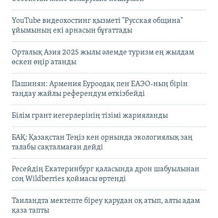
YouTube видеохостинг қызметі "Русская община"
ұйымының екі арнасын бұғаттады
Орталық Азия 2025 жылы әлемде туризм ең жылдам
өскен өңір атанды
Пашинян: Армения Еуроодақ пен ЕАЭО-ның бірін
таңдау жайлы референдум өткізбейді
Білім грант иегерлерінің тізімі жарияланды
БАҚ: Қазақстан Теңіз кен орнында экологиялық заң
талабы сақталмаған дейді
Ресейдің Екатеринбург қаласында дрон шабуылынан
соң Wildberries қоймасы өртенді
Таиландта мектепте біреу қарудан оқ атып, алты адам
қаза тапты