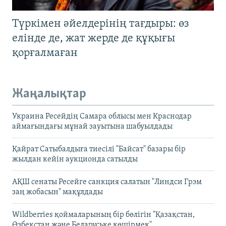
Түркімен әйелдерінің тағдыры: өз
елінде де, жат жерде де құқығы
қорғалмаған
Жаңалықтар
Украина Ресейдің Самара облысы мен Краснодар
аймағындағы мұнай зауытына шабуылдады
Қайрат Сатыбалдыға тиесілі "Байсат" базары бір
жылдан кейін аукционда сатылды
АҚШ сенаты Ресейге санкция салатын "Линдси Грэм
заң жобасын" мақұлдады
Wildberries қоймаларының бір бөлігін "Қазақстан,
Өзбекстан және Беларуське көшірмек"