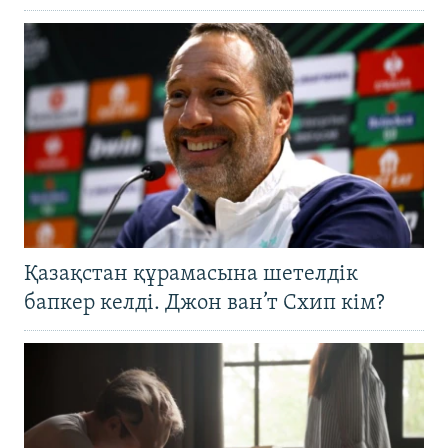
Қазақстан құрамасына шетелдік
бапкер келді. Джон ван’т Схип кім?