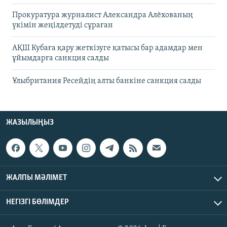
Прокуратура журналист Александра Алёхованың
үкімін жеңілдетуді сұраған
АҚШ Кубаға қару жеткізуге қатысы бар адамдар мен
ұйымдарға санкция салды
Ұлыбритания Ресейдің алты банкіне санкция салды
ЖАЗЫЛЫҢЫЗ
ЖАЛПЫ МӘЛІМЕТ
НЕГІЗГІ БӨЛІМДЕР