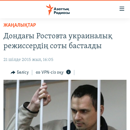
Accessibility
links
Skip
ЖАҢАЛЫҚТАР
to
ЖАҢАЛЫҚТАР
Дондағы Ростовта украиналық
main
САЯСАТ
content
режиссердің соты басталды
AZATTYQTV
Skip
to
21 шілде 2015 жыл, 16:05
ҚАҢТАР ОҚИҒАСЫ
main
АДАМ ҚҰҚЫҚТАРЫ
Бөлісу
VPN-сіз оқу
Navigation
Skip
ӘЛЕУМЕТ
to
ӘЛЕМ
Search
АРНАЙЫ ЖОБАЛАР
Русский