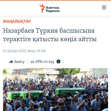
Accessibility
links
Skip
ЖАҢАЛЫҚТАР
to
ЖАҢАЛЫҚТАР
Назарбаев Түркия басшысына
main
САЯСАТ
content
терактіге қатысты көңіл айтты
AZATTYQTV
Skip
to
21 шілде 2015 жыл, 18:54
ҚАҢТАР ОҚИҒАСЫ
main
АДАМ ҚҰҚЫҚТАРЫ
Бөлісу
VPN-сіз оқу
Navigation
Skip
ӘЛЕУМЕТ
to
ӘЛЕМ
Search
АРНАЙЫ ЖОБАЛАР
Русский