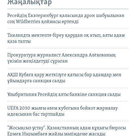
Жаңалықтар
Ресейдің Екатеринбург қаласында дрон шабуылынан
соң Wildberries қоймасы өртенді
Таиландта мектепте біреу қарудан оқ атып, алты адам
қаза тапты
Прокуратура журналист Александра Алёхованың
үкімін жеңілдетуді сұраған
АҚШ Кубаға қару жеткізуге қатысы бар адамдар мен
ұйымдарға санкция салды
Ұлыбритания Ресейдің алты банкіне санкция салды
UEFA 2030 жылғы әлем кубогына бойкот жариялау
идеясынан бас тартпайды
"Жосықсыз ұстау". Қазақстанның адам құқығы бюросы
Ермек Нарымбаев жайлы мәлімдеме жасады