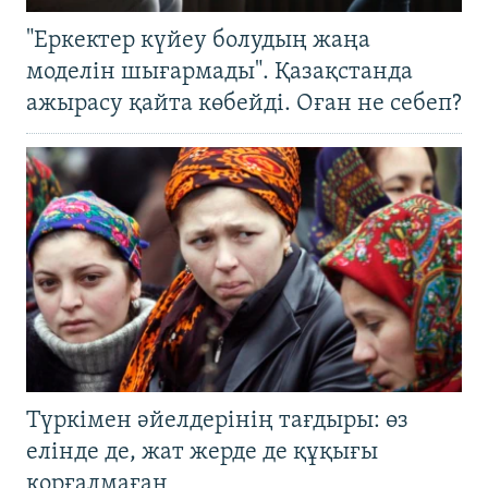
"Еркектер күйеу болудың жаңа
моделін шығармады". Қазақстанда
ажырасу қайта көбейді. Оған не себеп?
Түркімен әйелдерінің тағдыры: өз
елінде де, жат жерде де құқығы
қорғалмаған