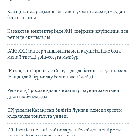
Қазақстанда рақымшылықпен 1,5 мың адам қамаудан
босап шықты
Қазақстан мектептерінде ЖИ, цифрлық қауіпсіздік пән
ретінде оқытылады
БАҚ: КҚК танкер тапшылығы мен қауіпсіздікке бола
мұнай тиеуді үзіп-созуға мәжбүр
"Қазақстан" арнасы сайлауалды дебаттағы сауалнамада
"ешқандай бұрмалау болған жоқ" дейді
Ресейдің Ярослав қаласындағы ірі мұнай зауытына
дрон шабуылдады
CPJ ұйымы Қазақстан билігін Лұқпан Ахмедияровты
қудалауды тоқтатуға үндеді
Wildberries негізгі қоймаларын Ресейден көшірмек