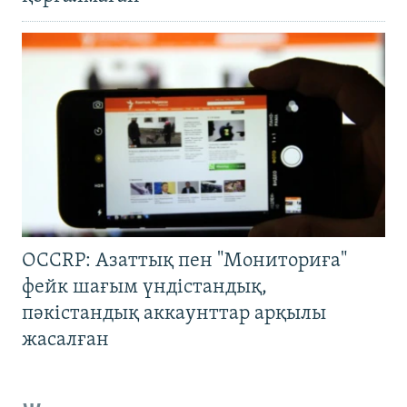
OCCRP: Азаттық пен "Мониториға"
фейк шағым үндістандық,
пәкістандық аккаунттар арқылы
жасалған