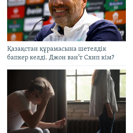
Қазақстан құрамасына шетелдік
бапкер келді. Джон ван’т Схип кім?