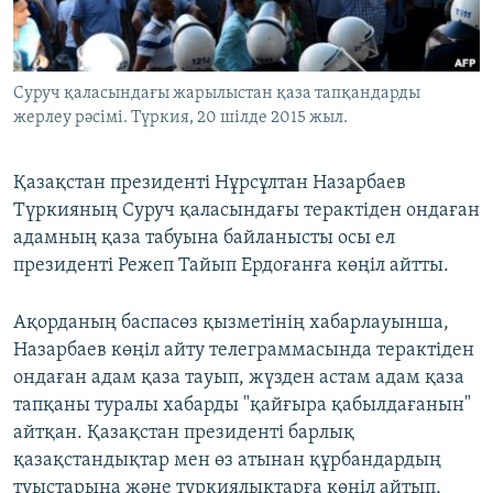
ЖАЗЫЛЫҢЫЗ
Суруч қаласындағы жарылыстан қаза тапқандарды
жерлеу рәсімі. Түркия, 20 шілде 2015 жыл.
Басқа тілдерде
Қазақстан президенті Нұрсұлтан Назарбаев
Түркияның Суруч қаласындағы терактіден ондаған
адамның қаза табуына байланысты осы ел
президенті Режеп Тайып Ердоғанға көңіл айтты.
Ақорданың баспасөз қызметінің хабарлауынша,
Назарбаев көңіл айту телеграммасында терактіден
ондаған адам қаза тауып, жүзден астам адам қаза
тапқаны туралы хабарды "қайғыра қабылдағанын"
айтқан.​ Қазақстан президенті барлық
қазақстандықтар мен өз атынан құрбандардың
туыстарына және түркиялықтарға көңіл айтып,