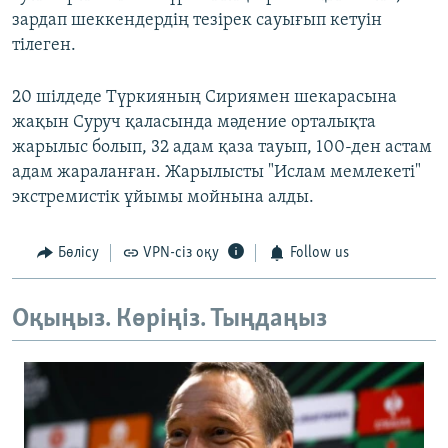
зардап шеккендердің тезірек сауығып кетуін
тілеген.
20 шілдеде Түркияның Сириямен шекарасына
жақын Суруч қаласында мәдение орталықта
жарылыс болып, 32 адам қаза тауып, 100-ден астам
адам жараланған. Жарылысты "Ислам мемлекеті"
экстремистік ұйымы мойнына алды.
Бөлісу
VPN-сіз оқу
Follow us
Оқыңыз. Көріңіз. Тыңдаңыз