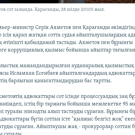
в сот залында. Қарағанды, 28 шілде 20105 жыл.
ьер-министр Серік Ахметов пен Қарағанды әкімдігін
 ісін қарап жатқан сотта судья айыпталушылардың ад
қ өтінішті қабылдамай тастады. Ахметов пен бұрынғы
рге коррупциялық қылмыс бойынша айыптар тағылған
блыстық мамандандырылған ауданаралық қылмыстық 
ясы Исламхан Есенбаев айыпталғандардың адвокаттары
штің барлығын қанағаттандырудан бас тартты.
хметовтің адвокаттары сот ісінде процессуалдық заң 
мәлімдеп, істің бір тармағы бойынша мемлекетке 95 м
і туралы эпизодты алып тастауды сұраған. Бұрынғы б
двокаттары бүгін соттан істе "қылмыс белгісі жоқ" еке
атуды сұраған. Айыптаушы жақ - прокурорлар соттан бұ
ы сұрады.