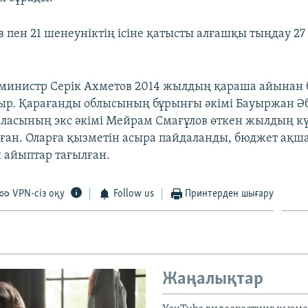
в пен 21 шенеуніктің ісіне қатысты алғашқы тыңдау 27
министр Серік Ахметов 2014 жылдың қараша айынан 
ыр. Қарағанды облысының бұрынғы әкімі Бауыржан Ә
ласының экс әкімі Мейрам Смағұлов өткен жылдың кү
ған. Оларға қызметін асыра пайдаланды, бюджет ақш
н айыптар тағылған.
VPN-сіз оқу
Follow us
Принтерден шығару
Жаңалықтар