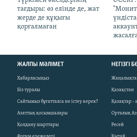
Түркімен әйелдерінің
OCCRP:
тағдыры: өз елінде де, жат
"Монит
жерде де құқығы
үндіст
қорғалмаған
аккаун
жасалғ
ЖАЛПЫ МӘЛІМЕТ
НЕГІЗГІ 
Хабарласыңыз
Жаңалықта
Біз туралы
Қазақстан
Русский
Сайтымыз бұғатталса не істеу керек?
Қазақтар - 
Азаттық қосымшалары
Орталық А
ЖАЗЫЛЫҢЫЗ
Қолдану шарттары
Ресей
Форум ережелері
Қытай