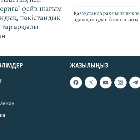
 Азаттық пен
ориға" фейк шағым
Қазақстанда рақымшылықпен
андық, пәкістандық
адам қамаудан босап шықты
ттар арқылы
ан
БӨЛІМДЕР
ЖАЗЫЛЫҢЫЗ
р
әлемде
зия