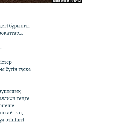
дегі бұрынғы
вокаттары
.
істер
 бүгін түске
бұзушылық
иллион теңге
ірнеше
нін айтып,
л өтінішті