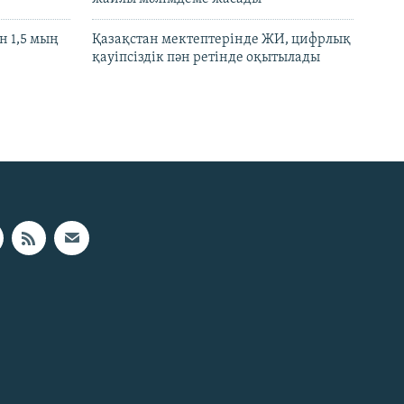
 1,5 мың
Қазақстан мектептерінде ЖИ, цифрлық
қауіпсіздік пән ретінде оқытылады