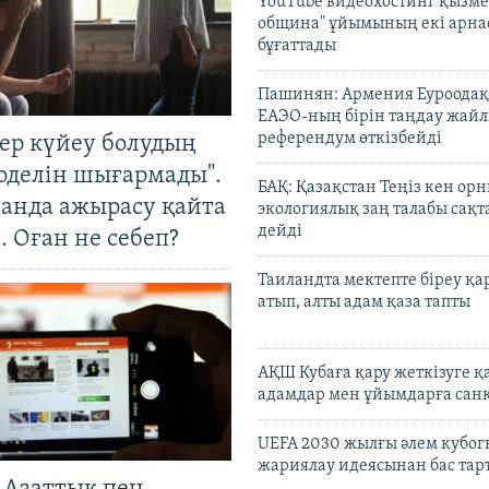
YouTube видеохостинг қызмет
община" ұйымының екі арн
бұғаттады
Пашинян: Армения Еуроодақ
ЕАЭО-ның бірін таңдау жай
референдум өткізбейді
тер күйеу болудың
оделін шығармады".
БАҚ: Қазақстан Теңіз кен ор
танда ажырасу қайта
экологиялық заң талабы сақ
дейді
. Оған не себеп?
Таиландта мектепте біреу қа
атып, алты адам қаза тапты
АҚШ Кубаға қару жеткізуге қ
адамдар мен ұйымдарға сан
UEFA 2030 жылғы әлем кубог
жариялау идеясынан бас та