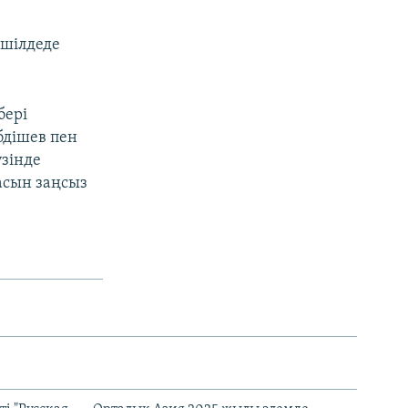
 шілдеде
бері
бдішев пен
зінде
асын заңсыз