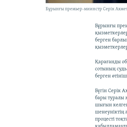
Бұрынғы премьер-миинстр Серік Ахмето
Бұрынғы прем
қызметкерлер
берген барлы
қызметкерле
Қарағанды о
сотының судь
берген өтіні
Бүгін Серік А
бары туралы 
шығын келген
шенеуніктің а
процесті тоқт
қабылдамауд