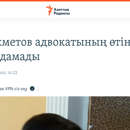
хметов адвокатының өті
лдамады
ыл, 16:22
VPN-сіз оқу