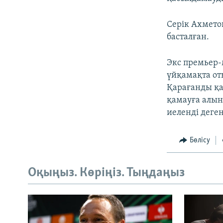
Серік Ахмето
басталған.
Экс премьер-
үйқамақта от
Қарағанды қа
қамауға алын
иеленді деге
Бөлісу
Оқыңыз. Көріңіз. Тыңдаңыз