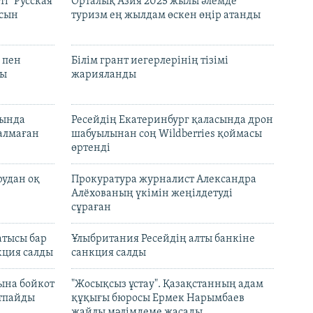
і "Русская
Орталық Азия 2025 жылы әлемде
асын
туризм ең жылдам өскен өңір атанды
 пен
Білім грант иегерлерінің тізімі
лы
жарияланды
нында
Ресейдің Екатеринбург қаласында дрон
талмаған
шабуылынан соң Wildberries қоймасы
өртенді
рудан оқ
Прокуратура журналист Александра
Алёхованың үкімін жеңілдетуді
сұраған
атысы бар
Ұлыбритания Ресейдің алты банкіне
кция салды
санкция салды
ына бойкот
"Жосықсыз ұстау". Қазақстанның адам
ртпайды
құқығы бюросы Ермек Нарымбаев
жайлы мәлімдеме жасады