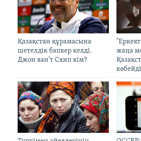
Қазақстан құрамасына
"Еркек
шетелдік бапкер келді.
жаңа м
Джон ван’т Схип кім?
Қазақс
көбейді