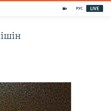
LIVE
РУС
нішін