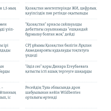
 1,5 мың
Қазақстан мектептерінде ЖИ, цифрлық
қауіпсіздік пән ретінде оқытылады
 мен
"Қазақстан" арнасы сайлауалды
ді үзіп-
дебаттағы сауалнамада "ешқандай
бұрмалау болған жоқ" дейді
ы ірі
CPJ ұйымы Қазақстан билігін Лұқпан
лдады
Ахмедияровты қудалауды тоқтатуға
үндеді
рын
"Әділ сөз" қоры Динара Егеубаеваға
барды
қатысты істі ашық тергеуге шақырды
 –
Ресейдің Тула облысында дрон
шайтанның
шабуылынан кейін Wildberries
ып, іс
орталығы өртенді