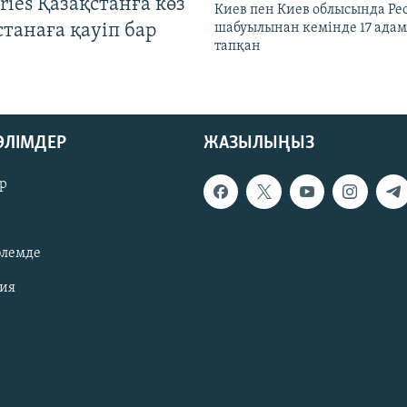
ries Қазақстанға көз
Киев пен Киев облысында Рес
Астанаға қауіп бар
шабуылынан кемінде 17 адам
тапқан
БӨЛІМДЕР
ЖАЗЫЛЫҢЫЗ
р
әлемде
зия