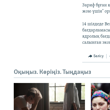
Зариф бұған 
жою үшін" о
14 шілдеде В
бағдарламасы
ядролық бағда
салынған эко
Бөлісу
Оқыңыз. Көріңіз. Тыңдаңыз