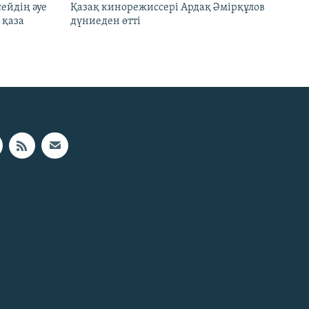
ейдің әуе
Қазақ кинорежиссері Ардақ Әмірқұлов
 қаза
дүниеден өтті