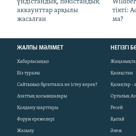
үндістандық, пәкістандық
Wildber
аккаунттар арқылы
тікті: 
жасалған
ма?
ЖАЛПЫ МӘЛІМЕТ
НЕГІЗГІ 
Хабарласыңыз
Жаңалықта
Біз туралы
Қазақстан
Русский
Сайтымыз бұғатталса не істеу керек?
Қазақтар - 
Азаттық қосымшалары
Орталық А
ЖАЗЫЛЫҢЫЗ
Қолдану шарттары
Ресей
Форум ережелері
Қытай
Жазылу
Әлем