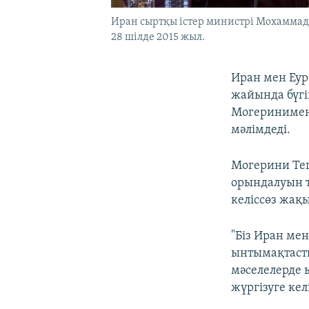
Иран сыртқы істер министрі Мохаммад 
28 шілде 2015 жыл.
Иран мен Еуро
жайында бүгі
Могеринимен 
мәлімдеді.
Могерини Тег
орындалуын т
келіссөз жақ
"Біз Иран ме
ынтымақтасты
мәселелерде 
жүргізуге кел