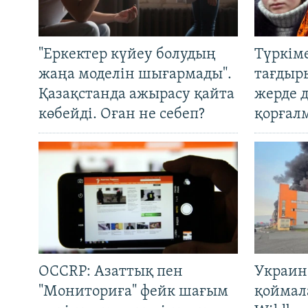
"Еркектер күйеу болудың
Түркім
жаңа моделін шығармады".
тағдыры
Қазақстанда ажырасу қайта
жерде 
көбейді. Оған не себеп?
қорғал
OCCRP: Азаттық пен
Украин
"Мониториға" фейк шағым
қоймал