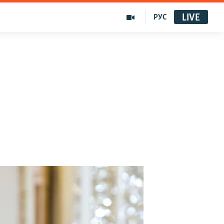
LIVE
РУС