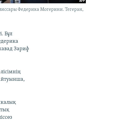
омиссары Федерика Могерини. Тегеран,
. Бұл
едерика
жавад Зариф
лісімнің
 айтуынша,
тикалық
қтық
іссөз