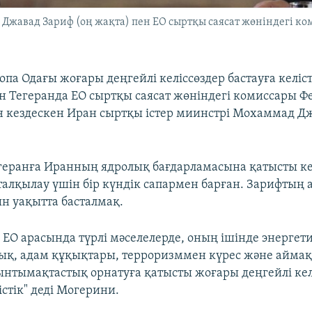
Джавад Зариф (оң жақта) пен ЕО сыртқы саясат жөніндегі к
па Одағы жоғары деңгейлі келіссөздер бастауға келісті
н Тегеранда ЕО сыртқы саясат жөніндегі комиссары Ф
кездескен Иран сыртқы істер миинстрі Мохаммад Д
еранға Иранның ядролық бағдарламасына қатысты ке
алқылау үшін бір күндік сапармен барған. Зарифтың
ын уақытта басталмақ.
н ЕО арасында түрлі мәселелерде, оның ішінде энерге
қ, адам құқықтары, терроризммен күрес және айма
ынтымақтастық орнатуға қатысты жоғары деңгейлі кел
істік" деді Могерини.