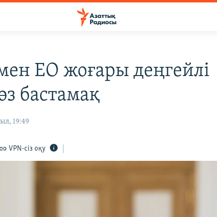
мен ЕО жоғары деңгейлі
өз бастамақ
ыл, 19:49
VPN-сіз оқу