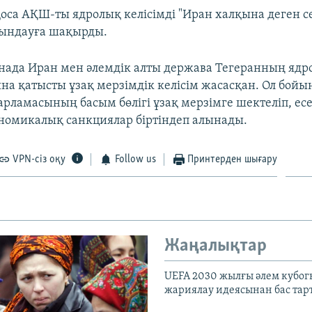
қоса АҚШ-ты ядролық келісімді "Иран халқына деген се
рындауға шақырды.
енада Иран мен әлемдік алты держава Тегеранның ядр
на қатысты ұзақ мерзімдік келісім жасасқан. Ол бой
рламасының басым бөлігі ұзақ мерзімге шектеліп, есес
номикалық санкциялар біртіндеп алынады.
VPN-сіз оқу
Follow us
Принтерден шығару
Жаңалықтар
UEFA 2030 жылғы әлем кубог
жариялау идеясынан бас та