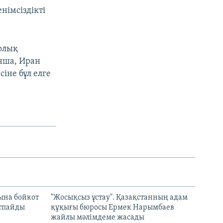
німсіздікті
олық
ынша, Иран
іне бұл елге
ына бойкот
"Жосықсыз ұстау". Қазақстанның адам
ртпайды
құқығы бюросы Ермек Нарымбаев
жайлы мәлімдеме жасады