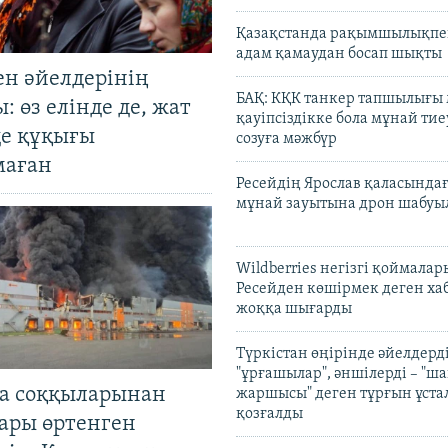
Қазақстанда рақымшылықпен
адам қамаудан босап шықты
ен әйелдерінің
БАҚ: КҚК танкер тапшылығы
: өз елінде де, жат
қауіпсіздікке бола мұнай тиеу
де құқығы
созуға мәжбүр
маған
Ресейдің Ярослав қаласындағ
мұнай зауытына дрон шабуы
Wildberries негізгі қоймала
Ресейден көшірмек деген ха
жоққа шығарды
Түркістан өңірінде әйелдерді
"ұрғашылар", әншілерді – "
а соққыларынан
жаршысы" деген тұрғын ұстал
қозғалды
ары өртенген