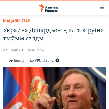
Accessibility
links
Skip
ЖАҢАЛЫҚТАР
to
ЖАҢАЛЫҚТАР
Украина Депардьенің елге кіруіне
main
САЯСАТ
content
тыйым салды
AZATTYQTV
Skip
to
29 шілде 2015 жыл, 14:37
ҚАҢТАР ОҚИҒАСЫ
main
АДАМ ҚҰҚЫҚТАРЫ
Бөлісу
VPN-сіз оқу
Navigation
Skip
ӘЛЕУМЕТ
to
ӘЛЕМ
Search
АРНАЙЫ ЖОБАЛАР
Русский