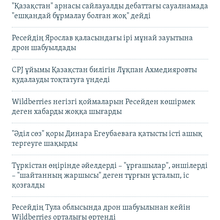
"Қазақстан" арнасы сайлауалды дебаттағы сауалнамада
"ешқандай бұрмалау болған жоқ" дейді
Ресейдің Ярослав қаласындағы ірі мұнай зауытына
дрон шабуылдады
CPJ ұйымы Қазақстан билігін Лұқпан Ахмедияровты
қудалауды тоқтатуға үндеді
Wildberries негізгі қоймаларын Ресейден көшірмек
деген хабарды жоққа шығарды
"Әділ сөз" қоры Динара Егеубаеваға қатысты істі ашық
тергеуге шақырды
Түркістан өңірінде әйелдерді – "ұрғашылар", әншілерді
– "шайтанның жаршысы" деген тұрғын ұсталып, іс
қозғалды
Ресейдің Тула облысында дрон шабуылынан кейін
Wildberries орталығы өртенді