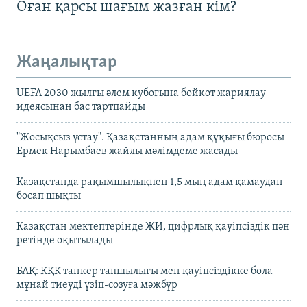
Оған қарсы шағым жазған кім?
Жаңалықтар
UEFA 2030 жылғы әлем кубогына бойкот жариялау
идеясынан бас тартпайды
"Жосықсыз ұстау". Қазақстанның адам құқығы бюросы
Ермек Нарымбаев жайлы мәлімдеме жасады
Қазақстанда рақымшылықпен 1,5 мың адам қамаудан
босап шықты
Қазақстан мектептерінде ЖИ, цифрлық қауіпсіздік пән
ретінде оқытылады
БАҚ: КҚК танкер тапшылығы мен қауіпсіздікке бола
мұнай тиеуді үзіп-созуға мәжбүр