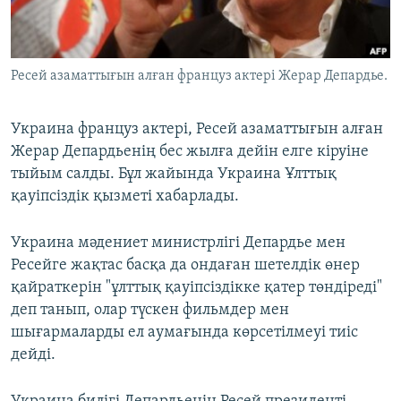
ЖАЗЫЛЫҢЫЗ
Ресей азаматтығын алған француз актері Жерар Депардье.
Басқа тілдерде
Украина француз актері, Ресей азаматтығын алған
Жерар Депардьенің бес жылға дейін елге кіруіне
тыйым салды. Бұл жайында Украина Ұлттық
қауіпсіздік қызметі хабарлады.
Украина мәдениет министрлігі Депардье мен
Ресейге жақтас басқа да ондаған шетелдік өнер
қайраткерін "ұлттық қауіпсіздікке қатер төндіреді"
деп танып, олар түскен фильмдер мен
шығармаларды ел аумағында көрсетілмеуі тиіс
дейді.