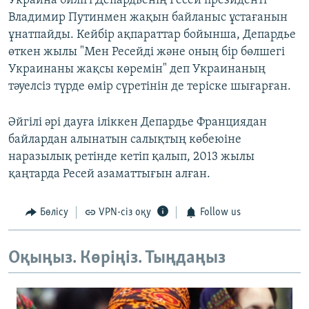
Украина билігі Депардьенің Ресей президенті
Владимир Путинмен жақын байланыс ұстағанын
ұнатпайды. Кейбір ақпараттар бойынша, Депардье
өткен жылы "Мен Ресейді және оның бір бөлшегі
Украинаны жақсы көремін" деп Украинаның
тәуелсіз түрде өмір сүретінін де теріске шығарған.
Әйгілі әрі дауға іліккен Депардье Франциядан
байлардан алынатын салықтың көбеюіне
наразылық ретінде кетіп қалып, 2013 жылы
қаңтарда Ресей азаматтығын алған.
Бөлісу
VPN-сіз оқу
Follow us
Оқыңыз. Көріңіз. Тыңдаңыз