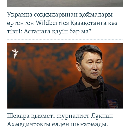
Украина соққыларынан қоймалары
өртенген Wildberries Қазақстанға көз
тікті: Астанаға қауіп бар ма?
Шекара қызметі журналист Лұқпан
Ахмедияровты елден шығармады.