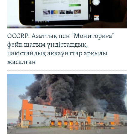
OCCRP: Азаттық пен "Мониториға"
фейк шағым үндістандық,
пәкістандық аккаунттар арқылы
жасалған