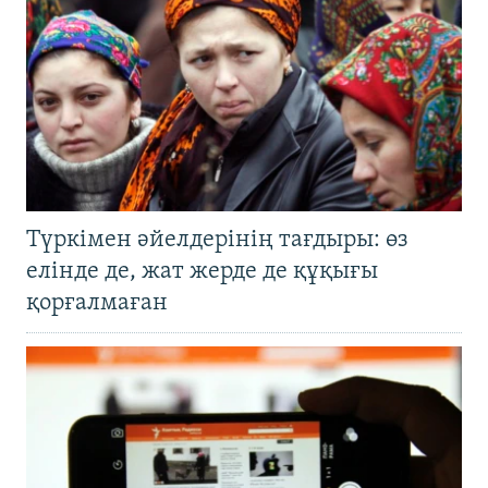
Түркімен әйелдерінің тағдыры: өз
елінде де, жат жерде де құқығы
қорғалмаған