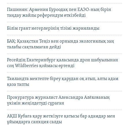
Пашинян: Армения Еуроодақ пен ЕАЭО-ның бірін
таңдау жайлы референдум өткізбейді
Білім грант иегерлерінің тізімі жарияланды
БАҚ: Қазақстан Теңіз кен орнында экологиялық заң
талабы сақталмаған дейді
Ресейдің Екатеринбург қаласында дрон шабуылынан
соң Wildberries қоймасы өртенді
Таиландта мектепте біреу қарудан оқ атып, алты адам
қаза тапты
Прокуратура журналист Александра Алёхованың
үкімін жеңілдетуді сұраған
АҚШ Кубаға қару жеткізуге қатысы бар адамдар мен
ұйымдарға санкция салды