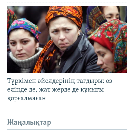
Түркімен әйелдерінің тағдыры: өз
елінде де, жат жерде де құқығы
қорғалмаған
Жаңалықтар