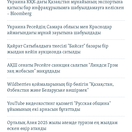
Украина КҚК-дағы Қазақстан мұнайының экспортына
қатысы бар инфрақұрылымға шабуылдамауға келіскен
– Bloomberg
Украина Ресейдің Самара облысы мен Краснодар
аймағындағы мұнай зауытына шабуылдады
Қайрат Сатыбалдыға тиесілі "Байсат" базары бір
жылдан кейін аукционда сатылды
АҚШ сенаты Ресейге санкция салатын "Линдси Грэм
заң жобасын" мақұлдады
Wildberries қоймаларының бір бөлігін "Қазақстан,
Өзбекстан және Беларуське көшірмек"
YouTube видеохостинг қызметі "Русская община"
ұйымының екі арнасын бұғаттады
Орталық Азия 2025 жылы әлемде туризм ең жылдам
өскен өңір атанды