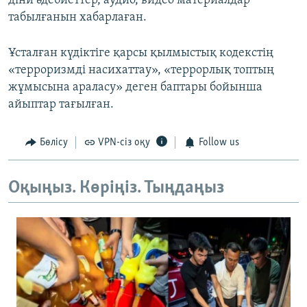
діни әдебиеттер, аудио, видео материалдар
табылғанын хабарлаған.
Ұсталған күдіктіге қарсы қылмыстық кодекстің
«терроризмді насихаттау», «террорлық топтың
жұмысына араласу» деген баптары бойынша
айыптар тағылған.
Бөлісу
VPN-сіз оқу
Follow us
Оқыңыз. Көріңіз. Тыңдаңыз