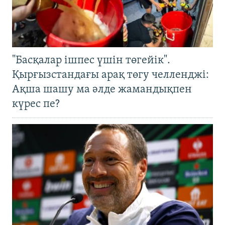
"Басқалар ішпес үшін төгейік".
Қырғызстандағы арақ төгу челленджі:
Ақша шашу ма әлде жамандықпен
күрес пе?