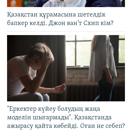
Қазақстан құрамасына шетелдік
бапкер келді. Джон ван’т Схип кім?
"Еркектер күйеу болудың жаңа
моделін шығармады". Қазақстанда
ажырасу қайта көбейді. Оған не себеп?