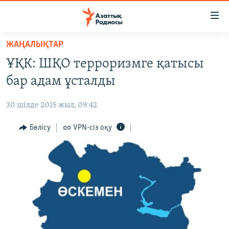
Accessibility
links
Skip
ЖАҢАЛЫҚТАР
to
ЖАҢАЛЫҚТАР
ҰҚК: ШҚО терроризмге қатысы
main
САЯСАТ
content
бар адам ұсталды
AZATTYQTV
Skip
to
30 шілде 2015 жыл, 09:42
ҚАҢТАР ОҚИҒАСЫ
main
АДАМ ҚҰҚЫҚТАРЫ
Бөлісу
VPN-сіз оқу
Navigation
Skip
ӘЛЕУМЕТ
to
ӘЛЕМ
Search
АРНАЙЫ ЖОБАЛАР
Русский