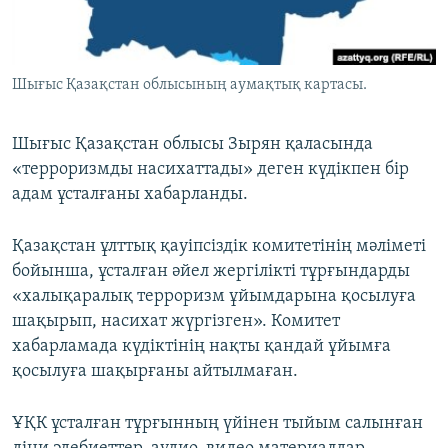
ЖАЗЫЛЫҢЫЗ
Шығыс Қазақстан облысының аумақтық картасы.
Басқа тілдерде
Шығыс Қазақстан облысы Зырян қаласында
«терроризмды насихаттады» деген күдікпен бір
адам ұсталғаны хабарланды.
Қазақстан ұлттық қауіпсіздік комитетінің мәліметі
бойынша, ұсталған әйел жергілікті тұрғындарды
«халықаралық терроризм ұйымдарына қосылуға
шақырып, насихат жүргізген». Комитет
хабарламада күдіктінің нақты қандай ұйымға
қосылуға шақырғаны айтылмаған.
ҰҚК ұсталған тұрғынның үйінен тыйым салынған