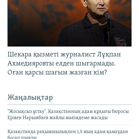
Шекара қызметі журналист Лұқпан
Ахмедияровты елден шығармады.
Оған қарсы шағым жазған кім?
Жаңалықтар
"Жосықсыз ұстау". Қазақстанның адам құқығы бюросы
Ермек Нарымбаев жайлы мәлімдеме жасады
Қазақстанда рақымшылықпен 1,5 мың адам қамаудан
босап шықты