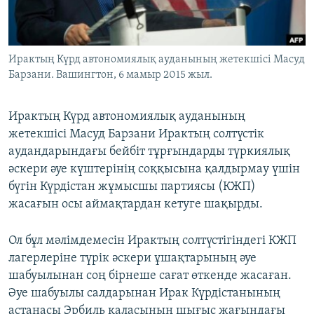
ЖАЗЫЛЫҢЫЗ
Ирактың Күрд автономиялық ауданының жетекшісі Масуд
Барзани. Вашингтон, 6 мамыр 2015 жыл.
Басқа тілдерде
Ирактың Күрд автономиялық ауданының
жетекшісі Масуд Барзани Ирактың солтүстік
аудандарындағы бейбіт тұрғындарды түркиялық
әскери әуе күштерінің соққысына қалдырмау үшін
бүгін Күрдістан жұмысшы партиясы (КЖП)
жасағын осы аймақтардан кетуге шақырды.
Ол бұл мәлімдемесін Ирактың солтүстігіндегі КЖП
лагерлеріне түрік әскери ұшақтарының әуе
шабуылынан соң бірнеше сағат өткенде жасаған.
Әуе шабуылы салдарынан Ирак Күрдістанының
астанасы Эрбиль қаласының шығыс жағындағы