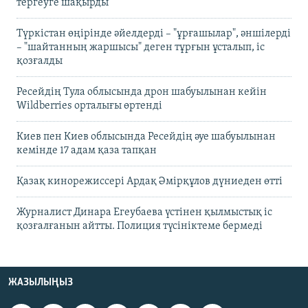
тергеуге шақырды
Түркістан өңірінде әйелдерді – "ұрғашылар", әншілерді
– "шайтанның жаршысы" деген тұрғын ұсталып, іс
қозғалды
Ресейдің Тула облысында дрон шабуылынан кейін
Wildberries орталығы өртенді
Киев пен Киев облысында Ресейдің әуе шабуылынан
кемінде 17 адам қаза тапқан
Қазақ кинорежиссері Ардақ Әмірқұлов дүниеден өтті
Журналист Динара Егеубаева үстінен қылмыстық іс
қозғалғанын айтты. Полиция түсініктеме бермеді
ЖАЗЫЛЫҢЫЗ