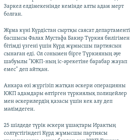
Заркел елдімекенінде кемінде алты адам мерт
болған.
Жұма күні Күрдістан сыртқы саясат департаменті
басшысы Фалах Мустафа Бакир Түркия билігімен
бітімді үзгені үшін Күрд жұмысшы партиясын
сынаған еді. Ол сонымен бірге Түркияның әуе
шабуылы "КЖП-ның іс-әрекетіне барабар жауап
емес" деп айтқан.
Анкара өзі жүргізіп жатқан әскери операцияны
КЖП адамдары өлтірген түркиялық полицейлер
мен әскерилердің қазасы үшін кек алу деп
мәлімдеген.
25 шілдеде түрік әскери ұшақтары Ирактың
солтүстігіндегі Күрд жұмысшы партиясы