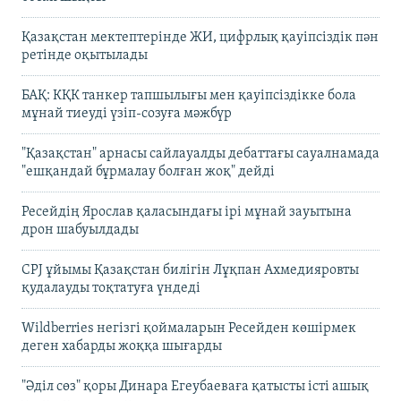
Қазақстан мектептерінде ЖИ, цифрлық қауіпсіздік пән
ретінде оқытылады
БАҚ: КҚК танкер тапшылығы мен қауіпсіздікке бола
мұнай тиеуді үзіп-созуға мәжбүр
"Қазақстан" арнасы сайлауалды дебаттағы сауалнамада
"ешқандай бұрмалау болған жоқ" дейді
Ресейдің Ярослав қаласындағы ірі мұнай зауытына
дрон шабуылдады
CPJ ұйымы Қазақстан билігін Лұқпан Ахмедияровты
қудалауды тоқтатуға үндеді
Wildberries негізгі қоймаларын Ресейден көшірмек
деген хабарды жоққа шығарды
"Әділ сөз" қоры Динара Егеубаеваға қатысты істі ашық