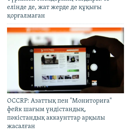
елінде де, жат жерде де құқығы
қорғалмаған
OCCRP: Азаттық пен "Мониториға"
фейк шағым үндістандық,
пәкістандық аккаунттар арқылы
жасалған