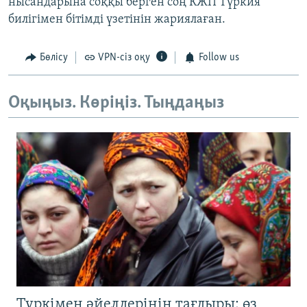
нысандарына соққы берген соң КЖП Түркия
билігімен бітімді үзетінін жариялаған.
Бөлісу
VPN-сіз оқу
Follow us
Оқыңыз. Көріңіз. Тыңдаңыз
Түркімен әйелдерінің тағдыры: өз