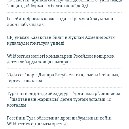
"Қазақстан" арнасы сайлауалды дебаттағы сауалнамада
"ешқандай бұрмалау болған жоқ" дейді
Ресейдің Ярослав қаласындағы ірі мұнай зауытына
дрон шабуылдады
CPJ ұйымы Қазақстан билігін Лұқпан Ахмедияровты
қудалауды тоқтатуға үндеді
Wildberries негізгі қоймаларын Ресейден көшірмек
деген хабарды жоққа шығарды
"Әділ сөз" қоры Динара Егеубаеваға қатысты істі ашық
тергеуге шақырды
Түркістан өңірінде әйелдерді – "ұрғашылар", әншілерді
– "шайтанның жаршысы" деген тұрғын ұсталып, іс
қозғалды
Ресейдің Тула облысында дрон шабуылынан кейін
Wildberries орталығы өртенді