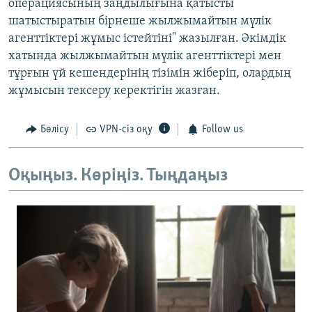
операциясының заңдылығына қатысты
шатыстыратын бірнеше жылжымайтын мүлік
агенттіктері жұмыс істейтіні" жазылған. Әкімдік
хатында жылжымайтын мүлік агенттіктері мен
тұрғын үй кешендерінің тізімін жіберіп, олардың
жұмысын тексеру керектігін жазған.
Бөлісу
VPN-сіз оқу
Follow us
Оқыңыз. Көріңіз. Тыңдаңыз