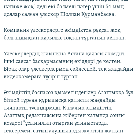
нәтиже жоқ" деді екі бөлмелі пәтер үшін 54 мың
доллар салған үлескер Шолпан Құрманбаева.
Компания үлескерлерге әкімдіктен рұқсат жоқ
болғандықтан құрылыс тоқтап тұрғанын айтқан.
Үлескерлердің жиынына Астана қаласы әкімдігі
ішкі саясат басқармасының өкілдері де келген.
Бірақ олар үлескерлермен сөйлеспей, тек жағдайды
видеокамераға түсіріп тұрған.
Әкімдіктің баспасөз қызметіндегілер Азаттыққа бұл
бітпей тұрған құрылысқа қатысты жағдайды
тиянақты түсіндірмеді. Қалалық әкімдіктің
Азаттық редакциясына жіберген хатында соңғы
кездері "ұсынылып отырған ұсыныстарды
тексермей, сатып алушыларды жүргізіп жатқан