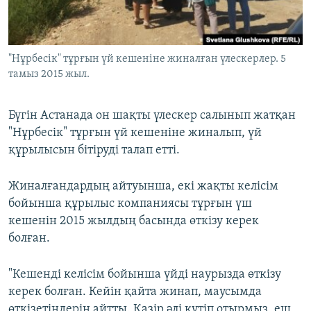
ЖАЗЫЛЫҢЫЗ
"Нұрбесік" тұрғын үй кешеніне жиналған үлескерлер. 5
тамыз 2015 жыл.
Басқа тілдерде
Бүгін Астанада он шақты үлескер салынып жатқан
"Нұрбесік" тұрғын үй кешеніне жиналып, үй
құрылысын бітіруді талап етті.
Жиналғандардың айтуынша, екі жақты келісім
бойынша құрылыс компаниясы тұрғын үш
кешенін 2015 жылдың басында өткізу керек
болған.
"Кешенді келісім бойынша үйді наурызда өткізу
керек болған. Кейін қайта жинап, маусымда
өткізетіндерін айтты. Қазір әлі күтіп отырмыз, еш