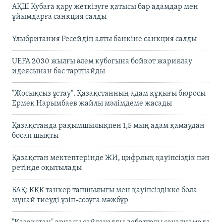
АҚШ Кубаға қару жеткізуге қатысы бар адамдар мен
ұйымдарға санкция салды
Ұлыбритания Ресейдің алты банкіне санкция салды
UEFA 2030 жылғы әлем кубогына бойкот жариялау
идеясынан бас тартпайды
"Жосықсыз ұстау". Қазақстанның адам құқығы бюросы
Ермек Нарымбаев жайлы мәлімдеме жасады
Қазақстанда рақымшылықпен 1,5 мың адам қамаудан
босап шықты
Қазақстан мектептерінде ЖИ, цифрлық қауіпсіздік пән
ретінде оқытылады
БАҚ: КҚК танкер тапшылығы мен қауіпсіздікке бола
мұнай тиеуді үзіп-созуға мәжбүр