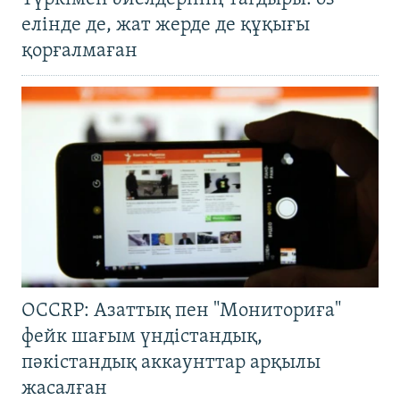
елінде де, жат жерде де құқығы
қорғалмаған
OCCRP: Азаттық пен "Мониториға"
фейк шағым үндістандық,
пәкістандық аккаунттар арқылы
жасалған