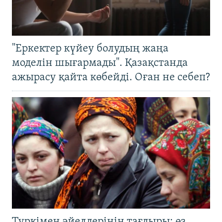
"Еркектер күйеу болудың жаңа
моделін шығармады". Қазақстанда
ажырасу қайта көбейді. Оған не себеп?
Түркімен әйелдерінің тағдыры: өз