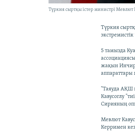
Түркия сыртқы істер министрі Мевлют К
Түркия сыртқ
экстремистік
5 тамызда Ку
ассоциациясы
жақын Инчир
аппараттары 
"Таяуда АҚШ 
Кавусоглу "т
Сирияның опп
Мевлют Кавус
Керримен кез