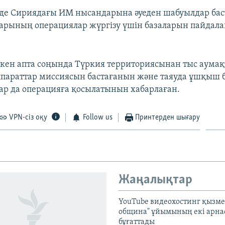
де Сириядағы ИМ нысандарына әуеден шабуылдар ба
арының операциялар жүргізу үшін базаларын пайдал
ткен апта соңында Түркия территориясынан тыс аумақ
параттар миссиясын бастағанын және таяуда ұшқыш 
ар да операцияға қосылатынын хабарлаған.
VPN-сіз оқу
Follow us
Принтерден шығару
Жаңалықтар
YouTube видеохостинг қызмет
община" ұйымының екі арн
бұғаттады