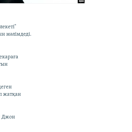
лекеті"
ын мәлімдеді.
і
екараға
тын
деген
ып жатқан
ы Джон