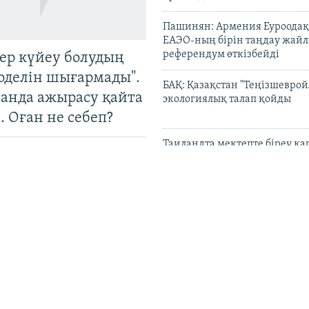
Пашинян: Армения Еуроодақ
ЕАЭО-ның бірін таңдау жай
референдум өткізбейді
тер күйеу болудың
оделін шығармады".
БАҚ: Қазақстан "Теңізшеврой
танда ажырасу қайта
экологиялық талап қойды
. Оған не себеп?
Таиландта мектепте біреу қа
атып, алты адам қаза тапты
АҚШ Кубаға қару жеткізуге қ
адамдар мен ұйымдарға сан
UEFA 2030 жылғы әлем кубог
жариялау идеясынан бас та
 Азаттық пен
ориға" фейк шағым
Қазақстанда рақымшылықпен