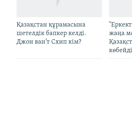
ЖАЗЫЛЫҢЫЗ
Қазақстан құрамасына
"Еркек
шетелдік бапкер келді.
жаңа м
Джон ван’т Схип кім?
Қазақс
Басқа тілдерде
көбейді
Түркімен әйелдерінің
OCCRP:
тағдыры: өз елінде де, жат
"Монит