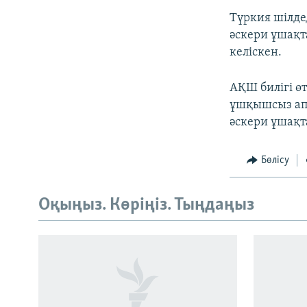
Түркия шілде
әскери ұшақт
келіскен.
АҚШ билігі ө
ұшқышсыз ап
әскери ұшақт
Бөлісу
Оқыңыз. Көріңіз. Тыңдаңыз
Русский