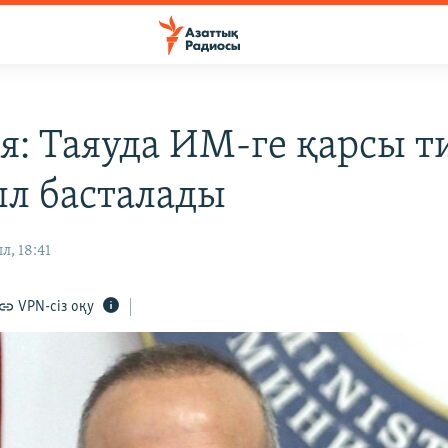
я: Таяуда ИМ-ге қарсы т
л басталады
л, 18:41
VPN-сіз оқу