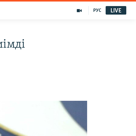
LIVE
РУС
иімді