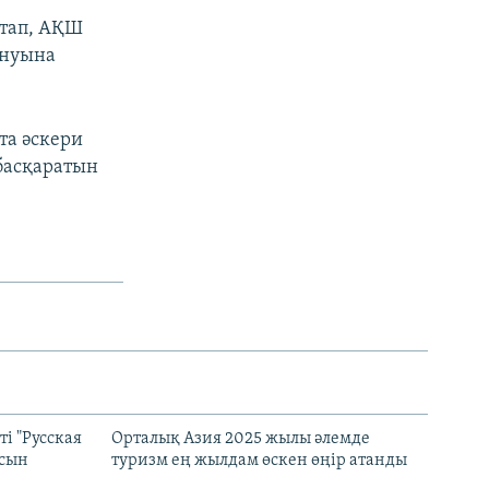
стап, АҚШ
ануына
та әскери
басқаратын
і "Русская
Орталық Азия 2025 жылы әлемде
асын
туризм ең жылдам өскен өңір атанды