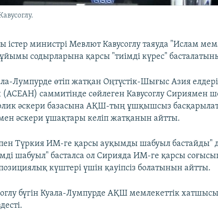
авусоглу.
ы істер министрі Мевлют Кавусоглу таяуда "Ислам мем
 ұйымы содырларына қарсы "тиімді күрес" басталатын
ала-Лумпурде өтіп жатқан Оңтүстік-Шығыс Азия елдер
 (АСЕАН) саммитінде сөйлеген Кавусоглу Сириямен ш
лик әскери базасына АҚШ-тың ұшқышсыз басқарыла
мен әскери ұшақтары келіп жатқанын айтты.
пен Түркия ИМ-ге қарсы ауқымды шабуыл бастайды" 
иімді шабуыл" басталса ол Сирияда ИМ-ге қарсы соғыс
озициялық күштері үшін қауіпсіз болатынын айтты.
оглу бүгін Куала-Лумпурде АҚШ мемлекеттік хатшыс
десті.