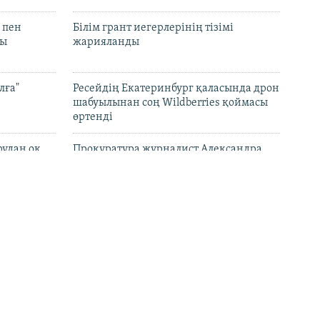
 пен
Білім грант иегерлерінің тізімі
лы
жарияланды
лға"
Ресейдің Екатеринбург қаласында дрон
шабуылынан соң Wildberries қоймасы
өртенді
рудан оқ
Прокуратура журналист Александра
Алёхованың үкімін жеңілдетуді
сұраған
атысы бар
Ұлыбритания Ресейдің алты банкіне
кция салды
санкция салды
ына бойкот
"Жосықсыз ұстау". Қазақстанның адам
ртпайды
құқығы бюросы Ермек Нарымбаев
жайлы мәлімдеме жасады
 1,5 мың
Қазақстан мектептерінде ЖИ, цифрлық