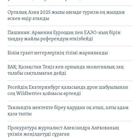
Орталық Азия 2025 жылы әлемде туризм ең жылдам
өскен өңір атанды
Пашинян: Армения Еуроодақ пен ЕАЭО-ның бірін
таңдау жайлы референдум өткізбейді
Білім грант иегерлерінің тізімі жарияланды
БАҚ: Қазақстан Теңіз кен орнында экологиялық заң
талабы сақталмаған дейді
Ресейдің Екатеринбург қаласында дрон шабуылынан
соң Wildberries қоймасы өртенді
Таиландта мектепте біреу қарудан оқ атып, алты адам
қаза тапты
Прокуратура журналист Александра Алёхованың
үкімін жеңілдетуді сұраған