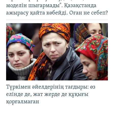
моделін шығармады". Қазақстанда
ажырасу қайта көбейді. Оған не себеп?
Түркімен әйелдерінің тағдыры: өз
елінде де, жат жерде де құқығы
қорғалмаған