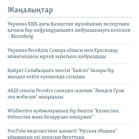
Жаңалықтар
Украина КҚК-дағы Қазақстан мұнайының экспортына
қатысы бар инфрақұрылымға шабуылдамауға келіскен
– Bloomberg
Украина Ресейдің Самара облысы мен Краснодар
аймағындағы мұнай зауытына шабуылдады
Қайрат Сатыбалдыға тиесілі "Байсат" базары бір
жылдан кейін аукционда сатылды
АҚШ сенаты Ресейге санкция салатын "Линдси Грэм
заң жобасын" мақұлдады
Wildberries қоймаларының бір бөлігін "Қазақстан,
Өзбекстан және Беларуське көшірмек"
YouTube видеохостинг қызметі "Русская община"
ұйымының екі арнасын бұғаттады