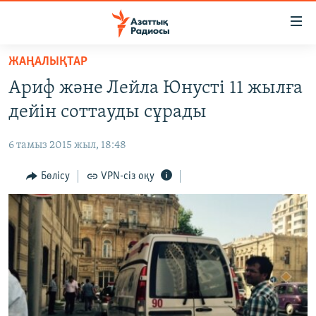
Accessibility
links
Skip
ЖАҢАЛЫҚТАР
to
ЖАҢАЛЫҚТАР
Ариф және Лейла Юнусті 11 жылға
main
САЯСАТ
content
дейін соттауды сұрады
AZATTYQTV
Skip
to
6 тамыз 2015 жыл, 18:48
ҚАҢТАР ОҚИҒАСЫ
main
АДАМ ҚҰҚЫҚТАРЫ
Бөлісу
VPN-сіз оқу
Navigation
Skip
ӘЛЕУМЕТ
to
ӘЛЕМ
Search
АРНАЙЫ ЖОБАЛАР
Русский