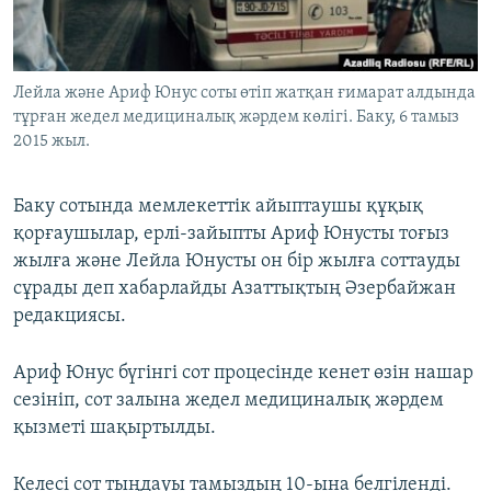
ЖАЗЫЛЫҢЫЗ
Лейла және Ариф Юнус соты өтіп жатқан ғимарат алдында
тұрған жедел медициналық жәрдем көлігі. Баку, 6 тамыз
Басқа тілдерде
2015 жыл.
Баку сотында мемлекеттік айыптаушы құқық
қорғаушылар, ерлі-зайыпты Ариф Юнусты тоғыз
жылға және Лейла Юнусты он бір жылға соттауды
сұрады деп хабарлайды Азаттықтың Әзербайжан
редакциясы.
Ариф Юнус бүгінгі сот процесінде кенет өзін нашар
сезініп, сот залына жедел медициналық жәрдем
қызметі шақыртылды.
Келесі сот тыңдауы тамыздың 10-ына белгіленді.