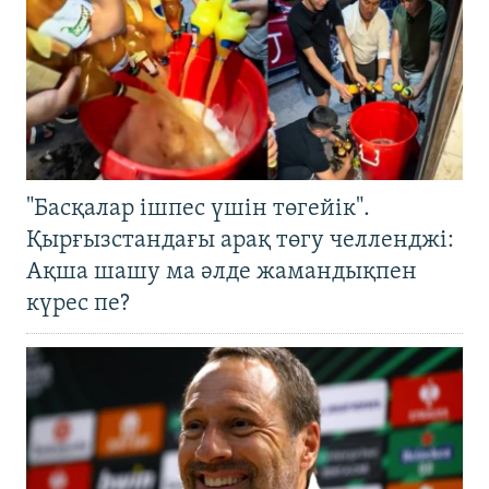
"Басқалар ішпес үшін төгейік".
Қырғызстандағы арақ төгу челленджі:
Ақша шашу ма әлде жамандықпен
күрес пе?