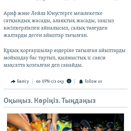
Ариф және Лейла Юнустерге мемлекетке
сатқындық жасады, алаяқтық жасады, заңсыз
кәсіпкерлікпен айналысып, салық төлеуден
жалтарды деген айыптар тағылған.
Құқық қорғаушылар өздеріне тағылған айыптарды
мойындау бас тартып, қылмыстық іс саяси
мақсатта қозғалған деп санайды.
Бөлісу
VPN-сіз оқу
Follow us
Оқыңыз. Көріңіз. Тыңдаңыз