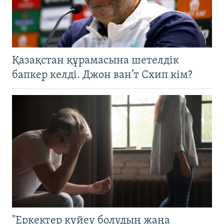
Қазақстан құрамасына шетелдік
бапкер келді. Джон ван’т Схип кім?
"Еркектер күйеу болудың жаңа