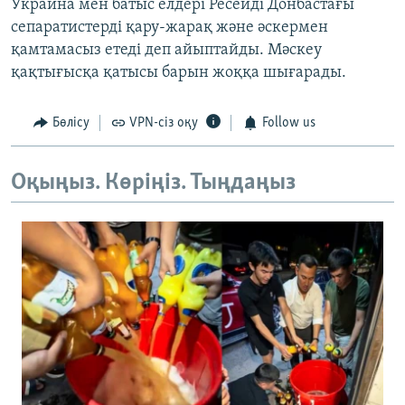
Украина мен батыс елдері Ресейді Донбастағы
сепаратистерді қару-жарақ және әскермен
қамтамасыз етеді деп айыптайды. Мәскеу
қақтығысқа қатысы барын жоққа шығарады.
Бөлісу
VPN-сіз оқу
Follow us
Оқыңыз. Көріңіз. Тыңдаңыз