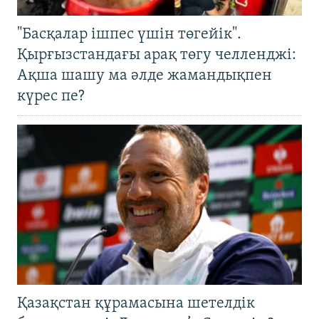
"Басқалар ішпес үшін төгейік".
Қырғызстандағы арақ төгу челленджі:
Ақша шашу ма әлде жамандықпен
күрес пе?
Қазақстан құрамасына шетелдік