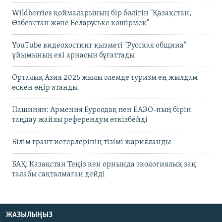
Wildberries қоймаларының бір бөлігін "Қазақстан,
Өзбекстан және Беларуське көшірмек"
YouTube видеохостинг қызметі "Русская община"
ұйымының екі арнасын бұғаттады
Орталық Азия 2025 жылы әлемде туризм ең жылдам
өскен өңір атанды
Пашинян: Армения Еуроодақ пен ЕАЭО-ның бірін
таңдау жайлы референдум өткізбейді
Білім грант иегерлерінің тізімі жарияланды
БАҚ: Қазақстан Теңіз кен орнында экологиялық заң
талабы сақталмаған дейді
ЖАЗЫЛЫҢЫЗ