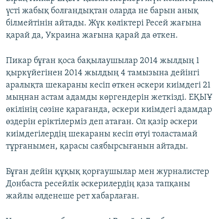
үсті жабық болғандықтан оларда не барын анық
білмейтінін айтады. Жүк көліктері Ресей жағына
қарай да, Украина жағына қарай да өткен.
Пикар бұған қоса бақылаушылар 2014 жылдың 1
қыркүйегінен 2014 жылдың 4 тамызына дейінгі
аралықта шекараны кесіп өткен әскери киімдегі 21
мыңнан астам адамды көргендерін жеткізді. ЕҚЫҰ
өкілінің сөзіне қарағанда, әскери киімдегі адамдар
өздерін еріктілерміз деп атаған. Ол қазір әскери
киімдегілердің шекараны кесіп өтуі толастамай
тұрғанымен, қарасы саябырсығанын айтады.
Бұған дейін құқық қорғаушылар мен журналистер
Донбаста ресейлік әскерилердің қаза тапқаны
жайлы әлденеше рет хабарлаған.