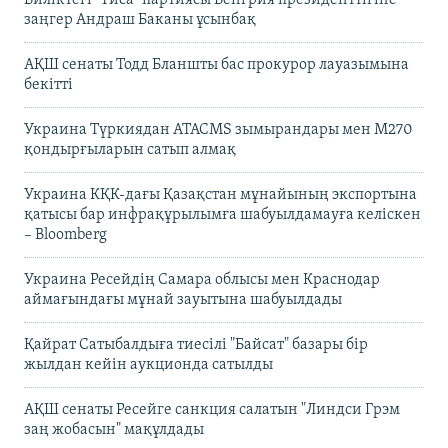
заңгер Андраш Баканы ұсынбақ
АҚШ сенаты Тодд Бланшты бас прокурор лауазымына
бекітті
Украина Түркиядан ATACMS зымырандары мен M270
қондырғыларын сатып алмақ
Украина КҚК-дағы Қазақстан мұнайының экспортына
қатысы бар инфрақұрылымға шабуылдамауға келіскен
– Bloomberg
Украина Ресейдің Самара облысы мен Краснодар
аймағындағы мұнай зауытына шабуылдады
Қайрат Сатыбалдыға тиесілі "Байсат" базары бір
жылдан кейін аукционда сатылды
АҚШ сенаты Ресейге санкция салатын "Линдси Грэм
заң жобасын" мақұлдады