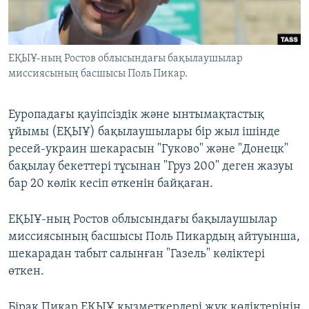
ЖАЗЫЛЫҢЫЗ
ЕҚЫҰ-ның Ростов облысындағы бақылаушылар
миссиясының басшысы Поль Пикар.
Басқа тілдерде
Еуропадағы қауіпсіздік және ынтымақтастық
ұйымы (ЕҚЫҰ) бақылаушылары бір жыл ішінде
ресей-украин шекарасын "Гуково" және "Донецк"
бақылау бекеттері тұсынан "Груз 200" деген жазуы
бар 20 көлік кесіп өткенін байқаған.
ЕҚЫҰ-ның Ростов облысындағы бақылаушылар
миссиясының басшысы Поль Пикардың айтуынша,
шекарадан табыт салынған "Газель" көліктері
өткен.
Бірақ Пикар ЕҚЫҰ қызметкерлері жүк көліктерінің