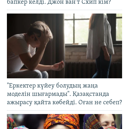
бапкер келді. Джон ван’т Схип кім?
"Еркектер күйеу болудың жаңа
моделін шығармады". Қазақстанда
ажырасу қайта көбейді. Оған не себеп?