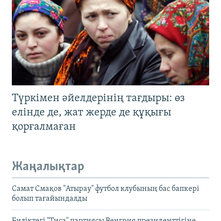
Түркімен әйелдерінің тағдыры: өз
елінде де, жат жерде де құқығы
қорғалмаған
Жаңалықтар
Самат Смақов "Атырау" футбол клубының бас бапкері
болып тағайындалды
Биліктегі "Тиса" партиясы Венгрия президенттігіне