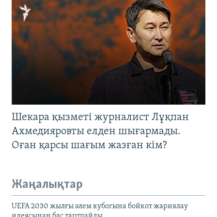
Шекара қызметі журналист Лұқпан
Ахмедияровты елден шығармады.
Оған қарсы шағым жазған кім?
Жаңалықтар
UEFA 2030 жылғы әлем кубогына бойкот жариялау
идеясынан бас тартпайды