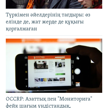
Түркімен әйелдерінің тағдыры: өз
елінде де, жат жерде де құқығы
қорғалмаған
OCCRP: Азаттық пен "Мониториға"
фейк шағым үндістандық,