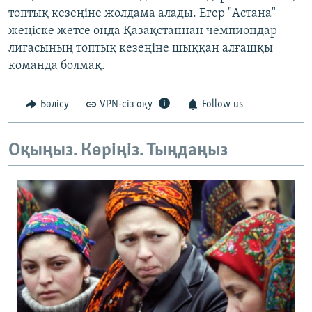
топтық кезеңіне жолдама алады. Егер "Астана"
жеңіске жетсе онда Қазақстаннан чемпиондар
лигасының топтық кезеңіне шыққан алғашқы
команда болмақ.
Бөлісу
VPN-сіз оқу
Follow us
Оқыңыз. Көріңіз. Тыңдаңыз