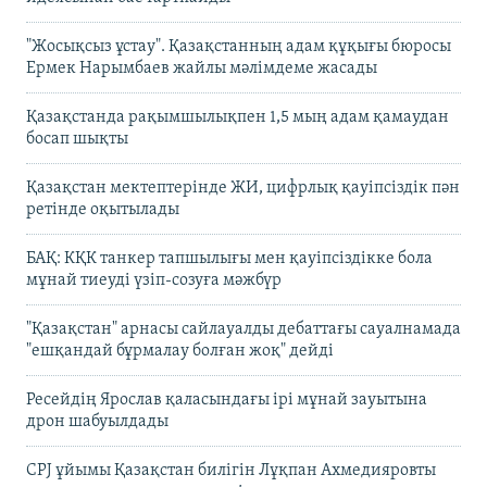
"Жосықсыз ұстау". Қазақстанның адам құқығы бюросы
Ермек Нарымбаев жайлы мәлімдеме жасады
Қазақстанда рақымшылықпен 1,5 мың адам қамаудан
босап шықты
Қазақстан мектептерінде ЖИ, цифрлық қауіпсіздік пән
ретінде оқытылады
БАҚ: КҚК танкер тапшылығы мен қауіпсіздікке бола
мұнай тиеуді үзіп-созуға мәжбүр
"Қазақстан" арнасы сайлауалды дебаттағы сауалнамада
"ешқандай бұрмалау болған жоқ" дейді
Ресейдің Ярослав қаласындағы ірі мұнай зауытына
дрон шабуылдады
CPJ ұйымы Қазақстан билігін Лұқпан Ахмедияровты