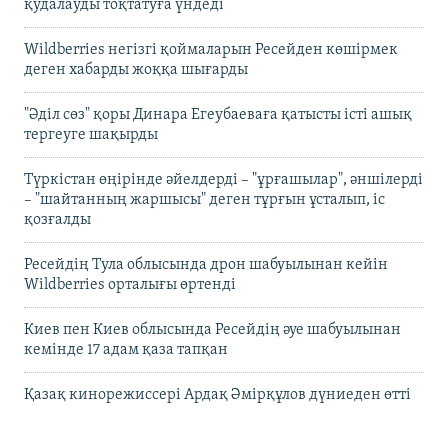
қудалауды тоқтатуға үндеді
Wildberries негізгі қоймаларын Ресейден көшірмек
деген хабарды жоққа шығарды
"Әділ сөз" қоры Динара Егеубаеваға қатысты істі ашық
тергеуге шақырды
Түркістан өңірінде әйелдерді – "ұрғашылар", әншілерді
– "шайтанның жаршысы" деген тұрғын ұсталып, іс
қозғалды
Ресейдің Тула облысында дрон шабуылынан кейін
Wildberries орталығы өртенді
Киев пен Киев облысында Ресейдің әуе шабуылынан
кемінде 17 адам қаза тапқан
Қазақ кинорежиссері Ардақ Әмірқұлов дүниеден өтті