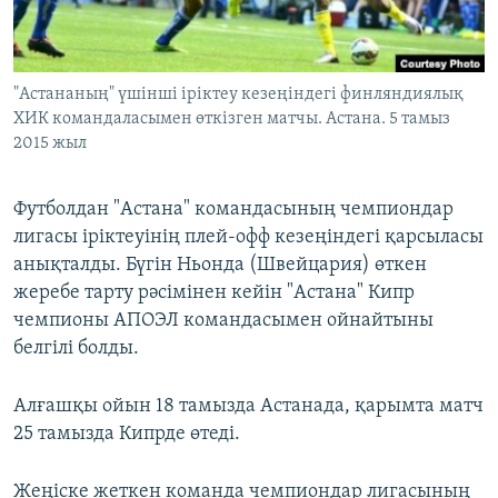
ЖАЗЫЛЫҢЫЗ
"Астананың" үшінші іріктеу кезеңіндегі финляндиялық
ХИК командаласымен өткізген матчы. Астана. 5 тамыз
Басқа тілдерде
2015 жыл
Футболдан "Астана" командасының чемпиондар
лигасы іріктеуінің плей-офф кезеңіндегі қарсыласы
анықталды. Бүгін Ньонда (Швейцария) өткен
жеребе тарту рәсімінен кейін "Астана" Кипр
чемпионы АПОЭЛ командасымен ойнайтыны
белгілі болды.
Алғашқы ойын 18 тамызда Астанада, қарымта матч
25 тамызда Кипрде өтеді.
Жеңіске жеткен команда чемпиондар лигасының