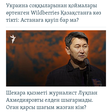
Украина соққыларынан қоймалары
өртенген Wildberries Қазақстанға көз
тікті: Астанаға қауіп бар ма?
Шекара қызметі журналист Лұқпан
Ахмедияровты елден шығармады.
Оған қарсы шағым жазған кім?