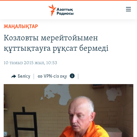
Accessibility
links
Skip
ЖАҢАЛЫҚТАР
to
ЖАҢАЛЫҚТАР
Козловты мерейтойымен
main
САЯСАТ
content
құттықтауға рұқсат бермеді
AZATTYQTV
Skip
to
10 тамыз 2015 жыл, 10:53
ҚАҢТАР ОҚИҒАСЫ
main
АДАМ ҚҰҚЫҚТАРЫ
Бөлісу
VPN-сіз оқу
Navigation
Skip
ӘЛЕУМЕТ
to
ӘЛЕМ
Search
АРНАЙЫ ЖОБАЛАР
Русский