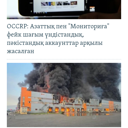
OCCRP: Азаттық пен "Мониториға"
фейк шағым үндістандық,
пәкістандық аккаунттар арқылы
жасалған