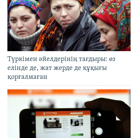
Түркімен әйелдерінің тағдыры: өз
елінде де, жат жерде де құқығы
қорғалмаған