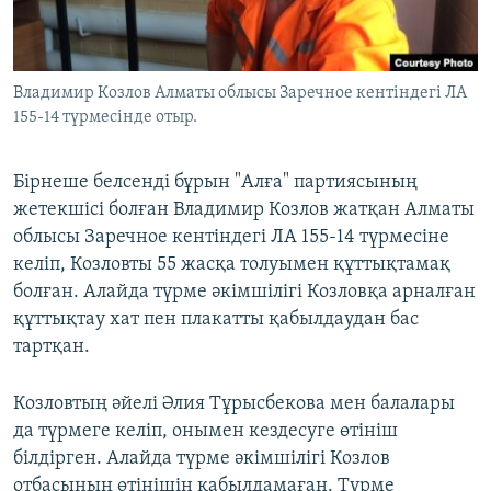
ЖАЗЫЛЫҢЫЗ
Владимир Козлов Алматы облысы Заречное кентіндегі ЛА
155-14 түрмесінде отыр.
Басқа тілдерде
Бірнеше белсенді бұрын "Алға" партиясының
жетекшісі болған Владимир Козлов жатқан Алматы
облысы Заречное кентіндегі ЛА 155-14 түрмесіне
келіп, Козловты 55 жасқа толуымен құттықтамақ
болған. Алайда түрме әкімшілігі Козловқа арналған
құттықтау хат пен плакатты қабылдаудан бас
тартқан.
Козловтың әйелі Әлия Тұрысбекова мен балалары
да түрмеге келіп, онымен кездесуге өтініш
білдірген. Алайда түрме әкімшілігі Козлов
отбасының өтінішін қабылдамаған. Түрме