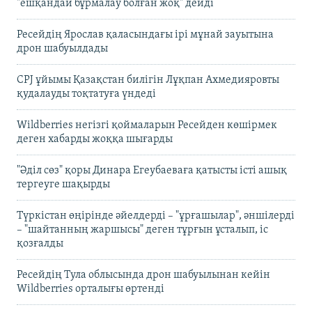
"ешқандай бұрмалау болған жоқ" дейді
Ресейдің Ярослав қаласындағы ірі мұнай зауытына
дрон шабуылдады
CPJ ұйымы Қазақстан билігін Лұқпан Ахмедияровты
қудалауды тоқтатуға үндеді
Wildberries негізгі қоймаларын Ресейден көшірмек
деген хабарды жоққа шығарды
"Әділ сөз" қоры Динара Егеубаеваға қатысты істі ашық
тергеуге шақырды
Түркістан өңірінде әйелдерді – "ұрғашылар", әншілерді
– "шайтанның жаршысы" деген тұрғын ұсталып, іс
қозғалды
Ресейдің Тула облысында дрон шабуылынан кейін
Wildberries орталығы өртенді