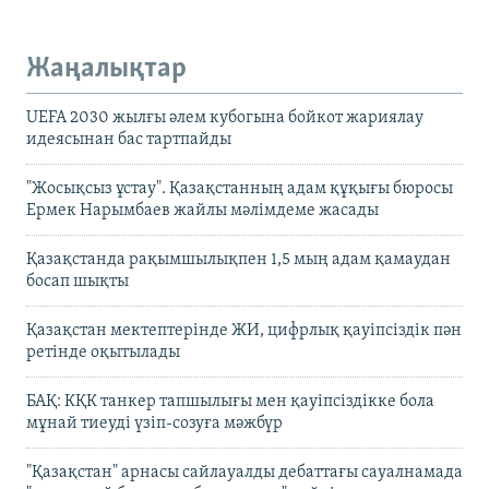
Жаңалықтар
UEFA 2030 жылғы әлем кубогына бойкот жариялау
идеясынан бас тартпайды
"Жосықсыз ұстау". Қазақстанның адам құқығы бюросы
Ермек Нарымбаев жайлы мәлімдеме жасады
Қазақстанда рақымшылықпен 1,5 мың адам қамаудан
босап шықты
Қазақстан мектептерінде ЖИ, цифрлық қауіпсіздік пән
ретінде оқытылады
БАҚ: КҚК танкер тапшылығы мен қауіпсіздікке бола
мұнай тиеуді үзіп-созуға мәжбүр
"Қазақстан" арнасы сайлауалды дебаттағы сауалнамада