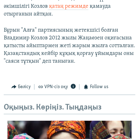
әкімшілігі Козлов
қатаң режимде
қамауда
отырғанын айтқан.
Бұрын "Алға" партиясының жетекшісі болған
Владимир Козлов 2012 жылы Жаңаөзен оқиғасына
қатысты айыптармен жеті жарым жылға сотталған.
Қазақстандық кейбір құқық қорғау ұйымдары оны
"саяси тұтқын" деп таныған.
Бөлісу
VPN-сіз оқу
Follow us
Оқыңыз. Көріңіз. Тыңдаңыз