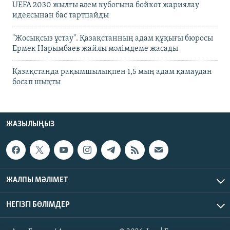
UEFA 2030 жылғы әлем кубогына бойкот жариялау
идеясынан бас тартпайды
"Жосықсыз ұстау". Қазақстанның адам құқығы бюросы
Ермек Нарымбаев жайлы мәлімдеме жасады
Қазақстанда рақымшылықпен 1,5 мың адам қамаудан
босап шықты
ЖАЗЫЛЫҢЫЗ
ЖАЛПЫ МӘЛІМЕТ
НЕГІЗГІ БӨЛІМДЕР