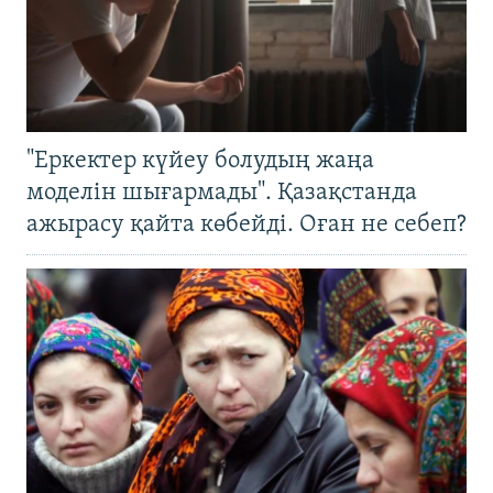
"Еркектер күйеу болудың жаңа
моделін шығармады". Қазақстанда
ажырасу қайта көбейді. Оған не себеп?