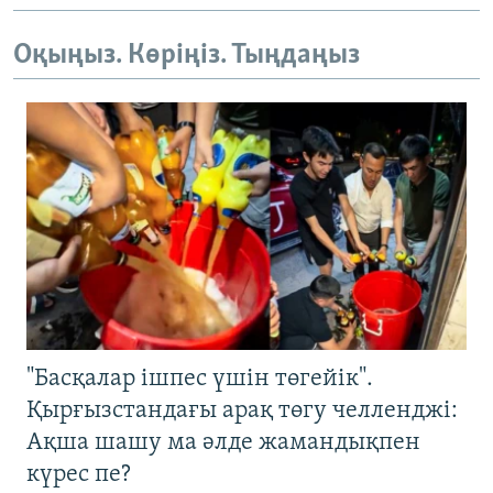
Оқыңыз. Көріңіз. Тыңдаңыз
"Басқалар ішпес үшін төгейік".
Қырғызстандағы арақ төгу челленджі:
Ақша шашу ма әлде жамандықпен
күрес пе?