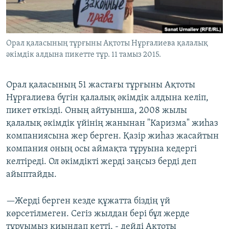
ЖАЗЫЛЫҢЫЗ
Орал қаласының тұрғыны Ақтоты Нұрғалиева қалалық
әкімдік алдына пикетте тұр. 11 тамыз 2015.
Басқа тілдерде
Орал қаласының 51 жастағы тұрғыны Ақтоты
Нұрғалиева бүгін қалалық әкімдік алдына келіп,
пикет өткізді. Оның айтуынша, 2008 жылы
қалалық әкімдік үйінің жанынан "Каризма" жиһаз
компаниясына жер берген. Қазір жиһаз жасайтын
компания оның осы аймақта тұруына кедергі
келтіреді. Ол әкімдікті жерді заңсыз берді деп
айыптайды.
—Жерді берген кезде құжатта біздің үй
көрсетілмеген. Сегіз жылдан бері бұл жерде
тұруымыз қиындап кетті, - дейді Ақтоты