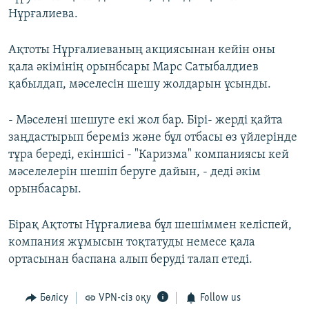
Нұрғалиева.
Ақтоты Нұрғалиеваның акциясынан кейін оны
қала әкімінің орынбсары Марс Сатыбалдиев
қабылдап, мәселесін шешу жолдарын ұсынды.
- Мәселені шешуге екі жол бар. Бірі- жерді қайта
заңдастырып береміз және бұл отбасы өз үйлерінде
тұра береді, екіншісі - "Каризма" компаниясы кей
мәселелерін шешіп беруге дайын, - деді әкім
орынбасары.
Бірақ Ақтоты Нұрғалиева бұл шешіммен келіспей,
компания жұмысын тоқтатуды немесе қала
ортасынан баспана алып беруді талап етеді.
Бөлісу
VPN-сіз оқу
Follow us