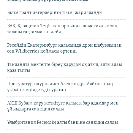
Білім грант иегерлерінің тізімі жарияланды
БАҚ: Қазақстан Теңіз кен орнында экологиялық заң
талабы сақталмаған дейді
Ресейдің Екатеринбург қаласында дрон шабуылынан
соң Wildberries қоймасы өртенді
Таиландта мектепте біреу қарудан оқ атып, алты адам
қаза тапты
Прокуратура журналист Александра Алёхованың
үкімін жеңілдетуді сұраған
АҚШ Кубаға қару жеткізуге қатысы бар адамдар мен
ұйымдарға санкция салды
Ұлыбритания Ресейдің алты банкіне санкция салды