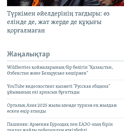
Түркімен әйелдерінің тағдыры: өз
елінде де, жат жерде де құқығы
қорғалмаған
Жаңалықтар
Wildberries қоймаларының бір бөлігін "Қазақстан,
Өзбекстан және Беларуське көшірмек"
YouTube видеохостинг қызметі "Русская община"
ұйымының екі арнасын бұғаттады
Орталық Азия 2025 жылы әлемде туризм ең жылдам
өскен өңір атанды
Пашинян: Армения Еуроодақ пен ЕАЭО-ның бірін
таңдау жайлы референдум өткізбейді