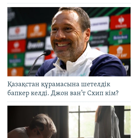
Қазақстан құрамасына шетелдік
бапкер келді. Джон ван’т Схип кім?