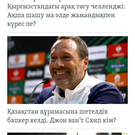
Қырғызстандағы арақ төгу челленджі:
Ақша шашу ма әлде жамандықпен
күрес пе?
Қазақстан құрамасына шетелдік
бапкер келді. Джон ван’т Схип кім?