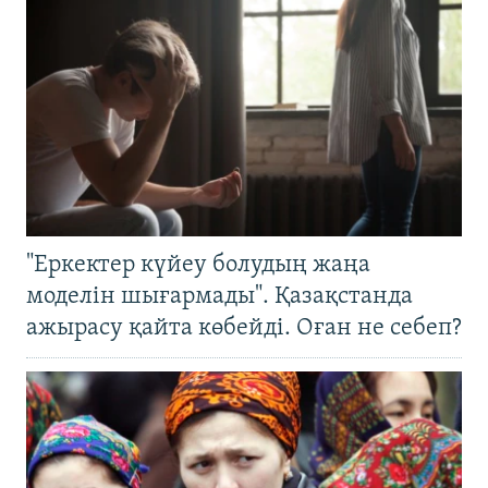
"Еркектер күйеу болудың жаңа
моделін шығармады". Қазақстанда
ажырасу қайта көбейді. Оған не себеп?