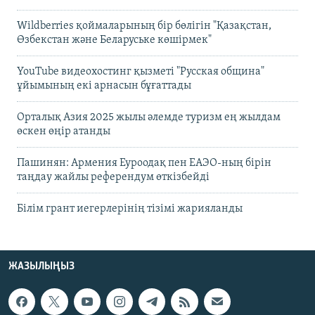
Wildberries қоймаларының бір бөлігін "Қазақстан,
Өзбекстан және Беларуське көшірмек"
YouTube видеохостинг қызметі "Русская община"
ұйымының екі арнасын бұғаттады
Орталық Азия 2025 жылы әлемде туризм ең жылдам
өскен өңір атанды
Пашинян: Армения Еуроодақ пен ЕАЭО-ның бірін
таңдау жайлы референдум өткізбейді
Білім грант иегерлерінің тізімі жарияланды
ЖАЗЫЛЫҢЫЗ