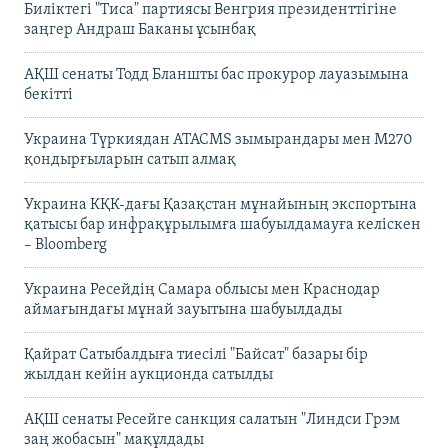
Биліктегі "Тиса" партиясы Венгрия президенттігіне
заңгер Андраш Баканы ұсынбақ
АҚШ сенаты Тодд Бланшты бас прокурор лауазымына
бекітті
Украина Түркиядан ATACMS зымырандары мен M270
қондырғыларын сатып алмақ
Украина КҚК-дағы Қазақстан мұнайының экспортына
қатысы бар инфрақұрылымға шабуылдамауға келіскен
– Bloomberg
Украина Ресейдің Самара облысы мен Краснодар
аймағындағы мұнай зауытына шабуылдады
Қайрат Сатыбалдыға тиесілі "Байсат" базары бір
жылдан кейін аукционда сатылды
АҚШ сенаты Ресейге санкция салатын "Линдси Грэм
заң жобасын" мақұлдады