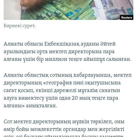
ЖАЗЫЛЫҢЫЗ
Көрнекі сурет.
Басқа тілдерде
Алматы облысы Еңбекшіқазақ ауданы Әйтей
ауылындағы орта мектеп директорына пара
алғаны үшін бір миллион теңге айыппұл салынған.
Алматы облыстық сотының хабарлауынша, мектеп
директорының «география пәні оқытушысына
сағат қосып, екінші дәрежелі мұғалім санатын
алуға көмектесу үшін одан 20 мың теңге пара
алғаны» анықталған.
Сот мектеп директорының мүлкін тәркілеп, оны
өмір бойы мемлекеттік органдар мен жергілікті