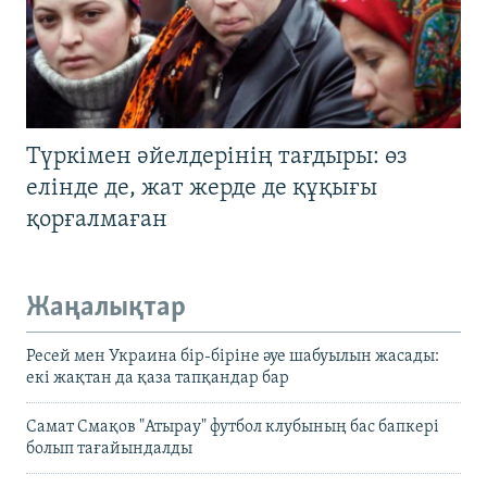
Түркімен әйелдерінің тағдыры: өз
елінде де, жат жерде де құқығы
қорғалмаған
Жаңалықтар
Ресей мен Украина бір-біріне әуе шабуылын жасады:
екі жақтан да қаза тапқандар бар
Самат Смақов "Атырау" футбол клубының бас бапкері
болып тағайындалды