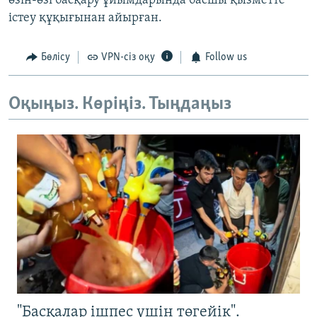
өзін-өзі басқару ұйымдарында басшы қызметте
істеу құқығынан айырған.
Бөлісу
VPN-сіз оқу
Follow us
Оқыңыз. Көріңіз. Тыңдаңыз
"Басқалар ішпес үшін төгейік".