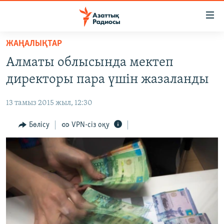
Accessibility
links
Skip
ЖАҢАЛЫҚТАР
to
ЖАҢАЛЫҚТАР
Алматы облысында мектеп
main
САЯСАТ
content
директоры пара үшін жазаланды
AZATTYQTV
Skip
to
13 тамыз 2015 жыл, 12:30
ҚАҢТАР ОҚИҒАСЫ
main
АДАМ ҚҰҚЫҚТАРЫ
Бөлісу
VPN-сіз оқу
Navigation
Skip
ӘЛЕУМЕТ
to
ӘЛЕМ
Search
АРНАЙЫ ЖОБАЛАР
Русский