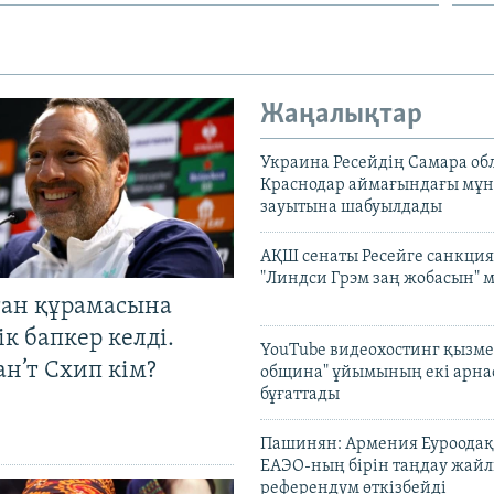
Жаңалықтар
Украина Ресейдің Самара об
Краснодар аймағындағы мұ
зауытына шабуылдады
АҚШ сенаты Ресейге санкция
"Линдси Грэм заң жобасын" 
тан құрамасына
к бапкер келді.
YouTube видеохостинг қызмет
н’т Схип кім?
община" ұйымының екі арн
бұғаттады
Пашинян: Армения Еуроодақ
ЕАЭО-ның бірін таңдау жай
референдум өткізбейді