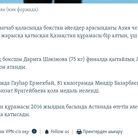
а (көк формада).
нчаб қаласында бокстан әйелдер арасындағы Азия ч
л жарысқа қатысқан Қазақстан құрамасы бір алтын, үш
 боксшы Дариға Шәкімова (75 кг) финалда қытайлық
он атанды.
мда Гауһар Ермекбай, 81 килограмда Мөлдір Базарбаев
әззат Күнгейбаева қола медаль иеленді.
ан құрамасы 2016 жылдың басында Астанада өтетін әл
а қатысады.
VPN-сіз оқу
Follow us
Принтерден шығару