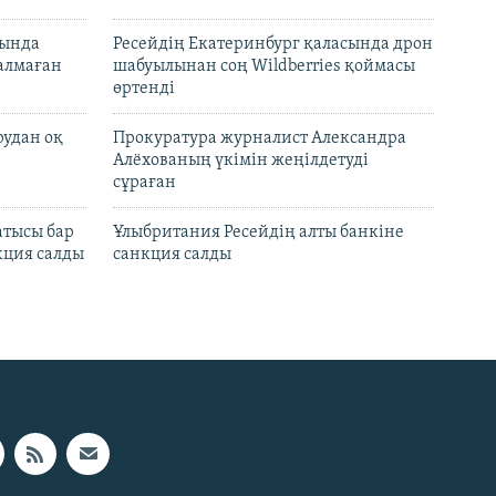
нында
Ресейдің Екатеринбург қаласында дрон
талмаған
шабуылынан соң Wildberries қоймасы
өртенді
рудан оқ
Прокуратура журналист Александра
Алёхованың үкімін жеңілдетуді
сұраған
атысы бар
Ұлыбритания Ресейдің алты банкіне
кция салды
санкция салды