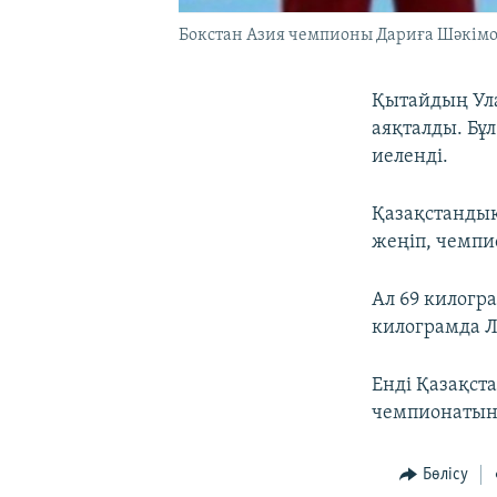
Бокстан Азия чемпионы Дариға Шәкімов
Қытайдың Ула
аяқталды. Бұ
иеленді.
Қазақстандық
жеңіп, чемпи
Ал 69 килогра
килограмда Л
Енді Қазақст
чемпионатын
Бөлісу