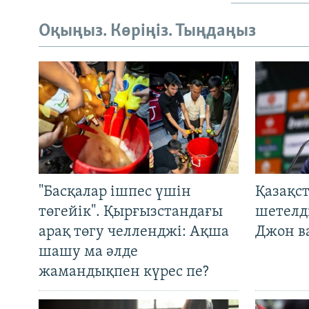
Оқыңыз. Көріңіз. Тыңдаңыз
"Басқалар ішпес үшін
Қазақс
төгейік". Қырғызстандағы
шетелді
арақ төгу челленджі: Ақша
Джон ва
шашу ма әлде
жамандықпен күрес пе?