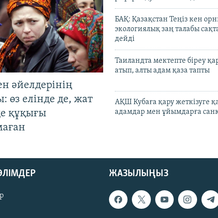
БАҚ: Қазақстан Теңіз кен ор
экологиялық заң талабы сақ
дейді
Таиландта мектепте біреу қа
атып, алты адам қаза тапты
ен әйелдерінің
: өз елінде де, жат
АҚШ Кубаға қару жеткізуге қ
де құқығы
адамдар мен ұйымдарға сан
маған
БӨЛІМДЕР
ЖАЗЫЛЫҢЫЗ
р