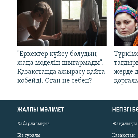
"Еркектер күйеу болудың
Түркім
жаңа моделін шығармады".
тағдыры
Қазақстанда ажырасу қайта
жерде 
көбейді. Оған не себеп?
қорғал
ЖАЛПЫ МӘЛІМЕТ
НЕГІЗГІ 
Хабарласыңыз
Жаңалықта
Біз туралы
Қазақстан