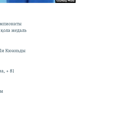
емпионаты
 қола медаль
 Ли Кюаньды
а, + 81
ем