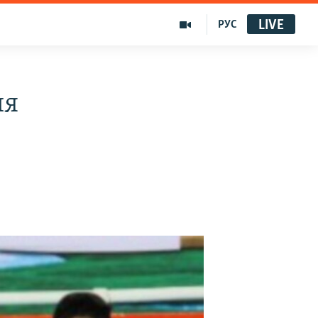
LIVE
РУС
ия