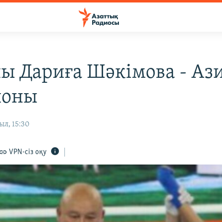
ы Дариға Шәкімова - Аз
ионы
ыл, 15:30
VPN-сіз оқу