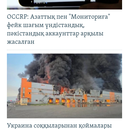
OCCRP: Азаттық пен "Мониториға"
фейк шағым үндістандық,
пәкістандық аккаунттар арқылы
жасалған
Украина соққыларынан қоймалары