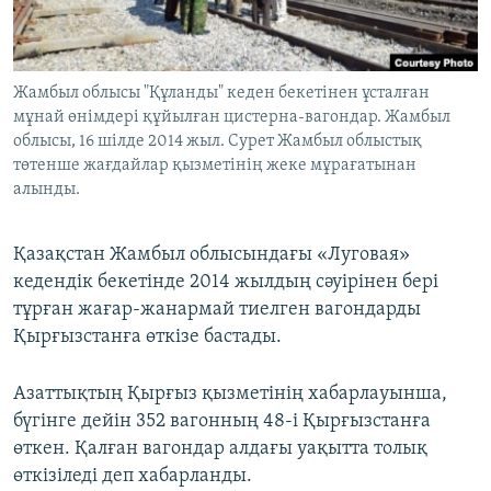
ЖАЗЫЛЫҢЫЗ
Жамбыл облысы "Құланды" кеден бекетінен ұсталған
мұнай өнімдері құйылған цистерна-вагондар. Жамбыл
Басқа тілдерде
облысы, 16 шілде 2014 жыл. Сурет Жамбыл облыстық
төтенше жағдайлар қызметінің жеке мұрағатынан
алынды.
Қазақстан Жамбыл облысындағы «Луговая»
кедендік бекетінде 2014 жылдың сәуірінен бері
тұрған жағар-жанармай тиелген вагондарды
Қырғызстанға өткізе бастады.
Азаттықтың Қырғыз қызметінің хабарлауынша,
бүгінге дейін 352 вагонның 48-і Қырғызстанға
өткен. Қалған вагондар алдағы уақытта толық
өткізіледі деп хабарланды.