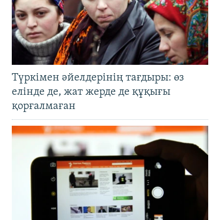
Түркімен әйелдерінің тағдыры: өз
елінде де, жат жерде де құқығы
қорғалмаған