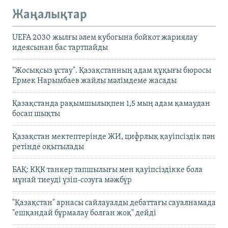
Жаңалықтар
UEFA 2030 жылғы әлем кубогына бойкот жариялау
идеясынан бас тартпайды
"Жосықсыз ұстау". Қазақстанның адам құқығы бюросы
Ермек Нарымбаев жайлы мәлімдеме жасады
Қазақстанда рақымшылықпен 1,5 мың адам қамаудан
босап шықты
Қазақстан мектептерінде ЖИ, цифрлық қауіпсіздік пән
ретінде оқытылады
БАҚ: КҚК танкер тапшылығы мен қауіпсіздікке бола
мұнай тиеуді үзіп-созуға мәжбүр
"Қазақстан" арнасы сайлауалды дебаттағы сауалнамада
"ешқандай бұрмалау болған жоқ" дейді