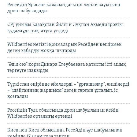
Ресейдің Ярослав қаласындағы ірі мұнай зауытына
дрон шабуылдады
CPJ ұйымы Қазақстан билігін Лұқпан Ахмедияровты
қудалауды тоқтатуға үндеді
Wildberries негізгі қоймаларын Ресейден көшірмек
деген хабарды жоққа шығарды
"Әділ сөз" қоры Динара Егеубаеваға қатысты істі ашық
тергеуге шақырды
Түркістан өңірінде әйелдерді – "ұрғашылар", әншілерді
– "шайтанның жаршысы" деген тұрғын ұсталып, іс
қозғалды
Ресейдің Тула облысында дрон шабуылынан кейін
Wildberries орталығы өртенді
Киев пен Киев облысында Ресейдің әуе шабуылынан
кемінде 17 адам қаза тапқан