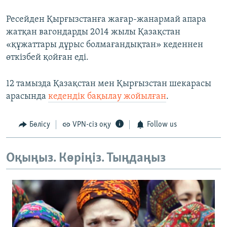
Ресейден Қырғызстанға жағар-жанармай апара
жатқан вагондарды 2014 жылы Қазақстан
«құжаттары дұрыс болмағандықтан» кеденнен
өткізбей қойған еді.
12 тамызда Қазақстан мен Қырғызстан шекарасы
арасында
кедендік бақылау жойылған
.
Бөлісу
VPN-сіз оқу
Follow us
Оқыңыз. Көріңіз. Тыңдаңыз