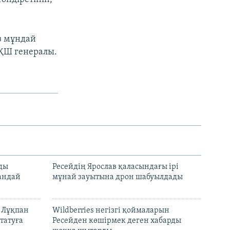
із мұндай
АҚШ генералы.
лды
Ресейдің Ярослав қаласындағы ірі
андай
мұнай зауытына дрон шабуылдады
н Лұқпан
Wildberries негізгі қоймаларын
татуға
Ресейден көшірмек деген хабарды