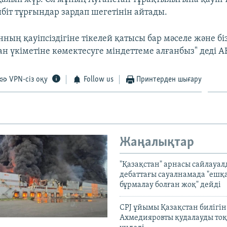
йбіт тұрғындар зардап шегетінін айтады.
нның қауіпсіздігіне тікелей қатысы бар мәселе және б
ан үкіметіне көмектесуге міндеттеме алғанбыз" деді 
VPN-сіз оқу
Follow us
Принтерден шығару
Жаңалықтар
"Қазақстан" арнасы сайлауа
дебаттағы сауалнамада "ешқ
бұрмалау болған жоқ" дейді
CPJ ұйымы Қазақстан билігі
Ахмедияровты қудалауды тоқ