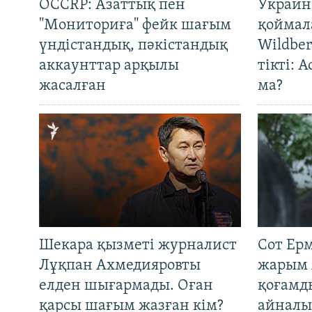
OCCRP: Азаттық пен
Украин
"Мониториға" фейк шағым
қоймал
үндістандық, пәкістандық
Wildber
аккаунттар арқылы
тікті: 
жасалған
ма?
Шекара қызметі журналист
Сот Ер
Лұқпан Ахмедияровты
жарым 
елден шығармады. Оған
қоғамд
қарсы шағым жазған кім?
айналы