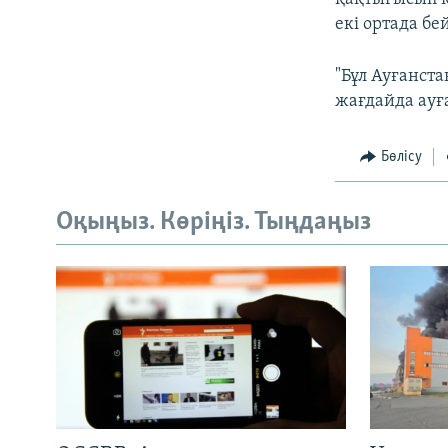
екі ортада бе
"Бұл Ауғанста
жағдайда ауғ
Бөлісу
Оқыңыз. Көріңіз. Тыңдаңыз