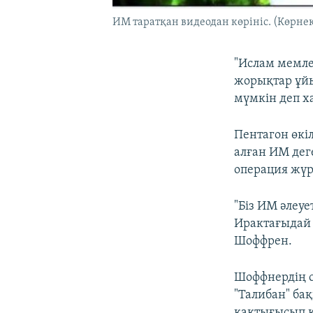
ИМ таратқан видеодан көрініс. (Көрнекі
"Ислам мемле
жорықтар ұйы
мүмкін деп х
Пентагон өкі
алған ИМ дег
операция жүрг
"Біз ИМ әлеуе
Ирактағыдай 
Шоффрен.
Шоффнердің с
"Талибан" ба
қақтығысып қ