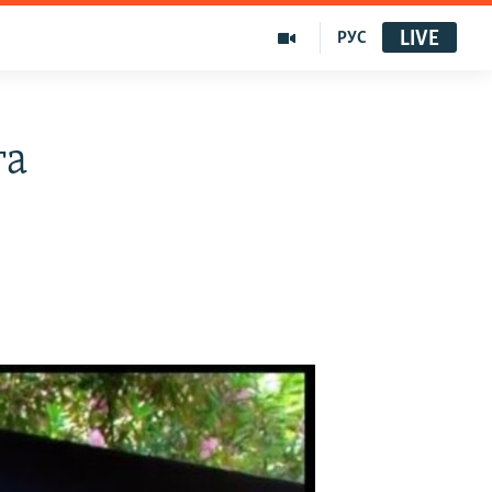
LIVE
РУС
ға