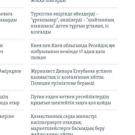
жоққа шығарды
аеваға
Түркістан өңірінде әйелдерді –
 шақырды
"ұрғашылар", әншілерді – "шайтанның
азаншысы" деген тұрғын ұсталып, іс
қозғалды
он
Киев пен Киев облысында Ресейдің әуе
es
шабуылынан кемінде 17 адам қаза
тапқан
Әмірқұлов
Журналист Динара Егеубаева үстінен
қылмыстық іс қозғалғанын айтты.
Полиция түсініктеме бермеді
лдің
Путин елден кеткен ресейліктердің
нда отыр
құқығын шектейтін заңға қол қойды
керіне
Қазақстанның сауда министрі
кәсіпкерлерге отандық
маркетплейстерге басымдық беру
жайлы кеңес айтты