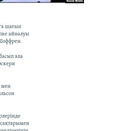
ға шағын
пке айналуы
 Шоффрен.
басып ала
әскери
я мен
ильсон
рлерінде
асақтарымен
өндіретінін,