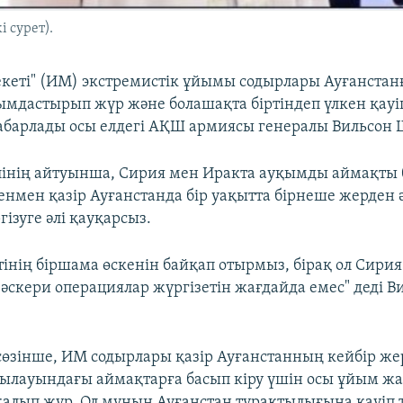
 сурет).
кеті" (ИМ) экстремистік ұйымы содырлары Ауғанстан
мдастырып жүр және болашақта біртіндеп үлкен қауі
абарлады осы елдегі АҚШ армиясы генералы Вильсон
лінің айтуынша, Сирия мен Иракта ауқымды аймақты 
енмен қазір Ауғанстанда бір уақытта бірнеше жерден 
ізуге әлі қауқарсыз.
тінің біршама өскенін байқап отырмыз, бірақ ол Сири
әскери операциялар жүргізетін жағдайда емес" деді В
өзінше, ИМ содырлары қазір Ауғанстанның кейбір же
қылауындағы аймақтарға басып кіру үшін осы ұйым ж
алып жүр. Ол мұның Ауғанстан тұрақтылығына қауіп т