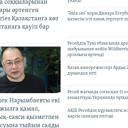
үндеді
а соққыларынан
ары өртенген
"Әділ сөз" қоры Динара Егеуб
ries Қазақстанға көз
қатысты істі ашық тергеуге
Астанаға қауіп бар
Ресейдің Тула облысында др
шабуылынан кейін Wildberri
орталығы өртенді
Қазақ кинорежиссері Ардақ 
дүниеден өтті
Ресей жағында соғысқан 51 е
азаматтары Украинада тұтқы
мек Нарымбаевты екі
жылға қамап,
АҚШ Ресейдің құрлықтағы әс
ық-саяси қызметпен
қарсы санкция енгізді
суына тыйым салды