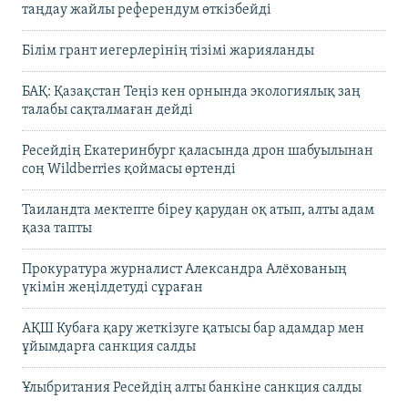
таңдау жайлы референдум өткізбейді
Білім грант иегерлерінің тізімі жарияланды
БАҚ: Қазақстан Теңіз кен орнында экологиялық заң
талабы сақталмаған дейді
Ресейдің Екатеринбург қаласында дрон шабуылынан
соң Wildberries қоймасы өртенді
Таиландта мектепте біреу қарудан оқ атып, алты адам
қаза тапты
Прокуратура журналист Александра Алёхованың
үкімін жеңілдетуді сұраған
АҚШ Кубаға қару жеткізуге қатысы бар адамдар мен
ұйымдарға санкция салды
Ұлыбритания Ресейдің алты банкіне санкция салды