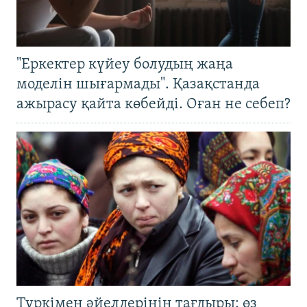
"Еркектер күйеу болудың жаңа
моделін шығармады". Қазақстанда
ажырасу қайта көбейді. Оған не себеп?
Түркімен әйелдерінің тағдыры: өз