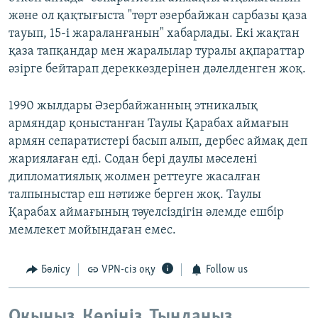
және ол қақтығыста "төрт әзербайжан сарбазы қаза
тауып, 15-і жараланғанын" хабарлады. Екі жақтан
қаза тапқандар мен жаралылар туралы ақпараттар
әзірге бейтарап дереккөздерінен дәлелденген жоқ.
1990 жылдары Әзербайжанның этникалық
армяндар қоныстанған Таулы Қарабах аймағын
армян сепаратистері басып алып, дербес аймақ деп
жариялаған еді. Содан бері даулы мәселені
дипломатиялық жолмен реттеуге жасалған
талпыныстар еш нәтиже берген жоқ. Таулы
Қарабах аймағының тәуелсіздігін әлемде ешбір
мемлекет мойындаған емес.
Бөлісу
VPN-сіз оқу
Follow us
Оқыңыз. Көріңіз. Тыңдаңыз