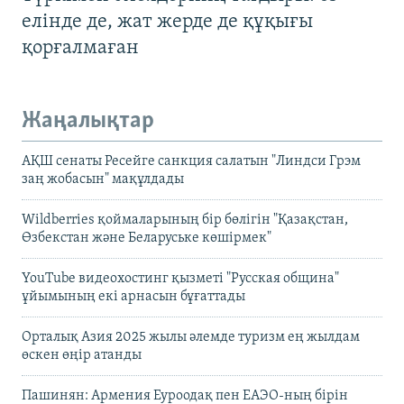
елінде де, жат жерде де құқығы
қорғалмаған
Жаңалықтар
АҚШ сенаты Ресейге санкция салатын "Линдси Грэм
заң жобасын" мақұлдады
Wildberries қоймаларының бір бөлігін "Қазақстан,
Өзбекстан және Беларуське көшірмек"
YouTube видеохостинг қызметі "Русская община"
ұйымының екі арнасын бұғаттады
Орталық Азия 2025 жылы әлемде туризм ең жылдам
өскен өңір атанды
Пашинян: Армения Еуроодақ пен ЕАЭО-ның бірін