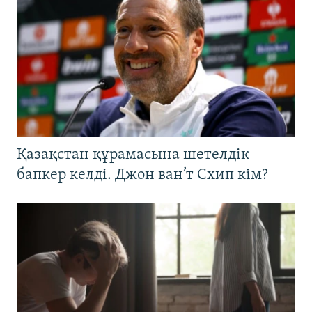
Қазақстан құрамасына шетелдік
бапкер келді. Джон ван’т Схип кім?