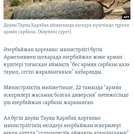
ЖАЗЫЛЫҢЫЗ
Даулы Таулы Қарабах аймағында шекара күзетінде тұрған
армян сарбазы. (Көрнекі сурет).
Басқа тілдерде
Әзербайжан қорғаныс министрлігі бүгін
Армениямен шекарада әзербайжан және армян
күштері тоғысқан аймақта "бес армян сарбазы қаза
тауып, сегізі жараланғанын" хабарлады.
Министрліктің мәліметінше, 22 тамызда "армян
әскерилері жасамақ болған диверсия" нәтижесінде
үш әзербайжан сарбазы жараланған.
Ал бүгін даулы Таулы Қарабах қорғаныс
министрлігінің өкілдері әзербайжан әскерилері
өткен аптада "сепаратистік аймақты атқылағанын"