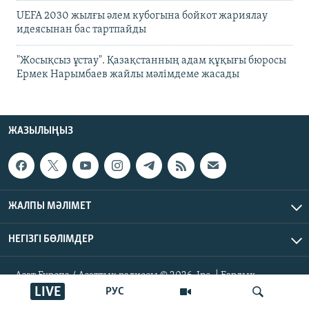
UEFA 2030 жылғы әлем кубогына бойкот жариялау
идеясынан бас тартпайды
"Жосықсыз ұстау". Қазақстанның адам құқығы бюросы
Ермек Нарымбаев жайлы мәлімдеме жасады
ЖАЗЫЛЫҢЫЗ
ЖАЛПЫ МӘЛІМЕТ
НЕГІЗГІ БӨЛІМДЕР
Азат Еуропа / Азаттық радиосы © 2026, Inc. | Барлық
құқықтары қорғалған
LIVE
РУС