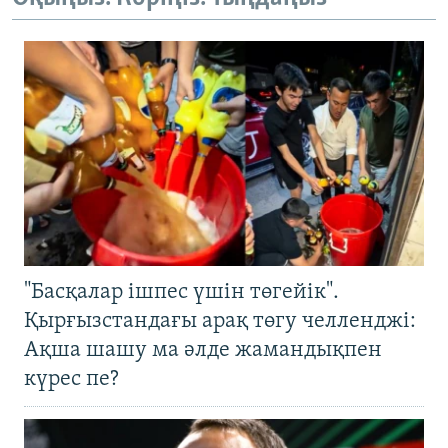
"Басқалар ішпес үшін төгейік".
Қырғызстандағы арақ төгу челленджі:
Ақша шашу ма әлде жамандықпен
күрес пе?