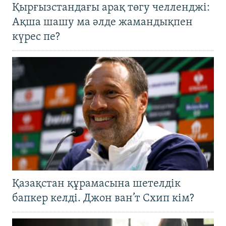
Қырғызстандағы арақ төгу челленджі:
Ақша шашу ма әлде жамандықпен
күрес пе?
Қазақстан құрамасына шетелдік
бапкер келді. Джон ван’т Схип кім?