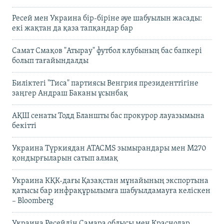
Ресей мен Украина бір-біріне әуе шабуылын жасады:
екі жақтан да қаза тапқандар бар
Самат Смақов "Атырау" футбол клубының бас бапкері
болып тағайындалды
Биліктегі "Тиса" партиясы Венгрия президенттігіне
заңгер Андраш Баканы ұсынбақ
АҚШ сенаты Тодд Бланшты бас прокурор лауазымына
бекітті
Украина Түркиядан ATACMS зымырандары мен M270
қондырғыларын сатып алмақ
Украина КҚК-дағы Қазақстан мұнайының экспортына
қатысы бар инфрақұрылымға шабуылдамауға келіскен
– Bloomberg
Украина Ресейдің Самара облысы мен Краснодар