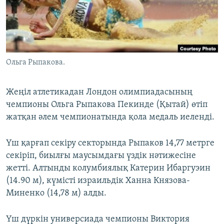
ЖАЗЫЛЫҢЫЗ
Басқа тілдерде
Ольга Рыпакова.
Жеңіл атлетикадан Лондон олимпиадасының
чемпионы Ольга Рыпакова Пекинде (Қытай) өтіп
жатқан әлем чемпионатында қола медаль иеленді.
Үш қарғап секіру секторында Рыпаков 14,77 метрге
секіріп, биылғы маусымдағы үздік нәтижесіне
жетті. Алтынды колумбиялық Катерин Ибаргуэин
(14.90 м), күмісті израильдік Ханна Князова-
Миненко (14,78 м) алды.
Үш дүркін универсиада чемпионы Виктория