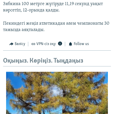
Зябкина 100 метрге жүгіруде 11,19 секунд уақыт
көрсетіп, 12-орында қалды.
Пекиндегі жеңіл атлетикадан әлем чемпионаты 30
тамызда аяқталады.
Бөлісу
VPN-сіз оқу
Follow us
Оқыңыз. Көріңіз. Тыңдаңыз