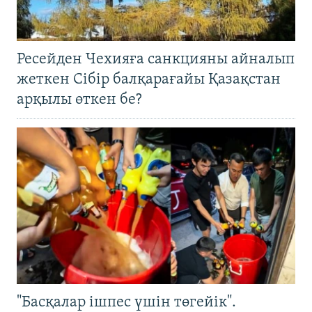
Ресейден Чехияға санкцияны айналып
жеткен Сібір балқарағайы Қазақстан
арқылы өткен бе?
"Басқалар ішпес үшін төгейік".