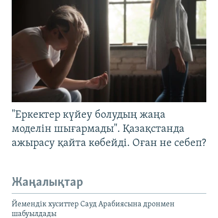
"Еркектер күйеу болудың жаңа
моделін шығармады". Қазақстанда
ажырасу қайта көбейді. Оған не себеп?
Жаңалықтар
Йемендік хуситтер Сауд Арабиясына дронмен
шабуылдады