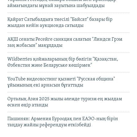
аймағындағы мұнай зауытына шабуылдады
Қайрат Сатыбалдыға тиесілі "Байсат" базары бір
жылдан кейін аукционда сатылды
АҚШ сенаты Ресейге санкция салатын "Линдси Грэм
заң жобасын" мақұлдады
Wildberries қоймаларының бір бөлігін "Қазақстан,
Өзбекстан және Беларуське көшірмек"
YouTube видеохостинг қызметі "Русская община"
ұйымының екі арнасын бұғаттады
Орталық Азия 2025 жылы әлемде туризм ең жылдам
өскен өңір атанды
Пашинян: Армения Еуроодақ пен ЕАЭО-ның бірін
таңдау жайлы референдум өткізбейді