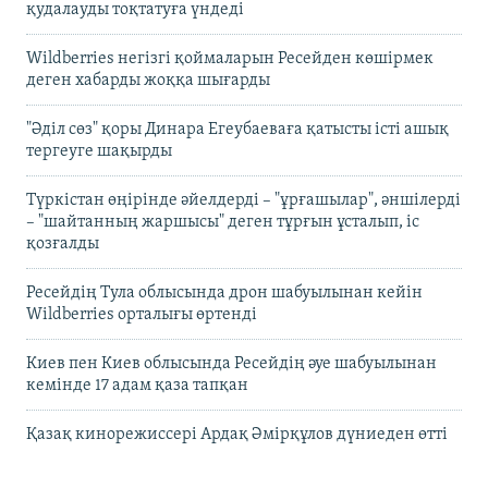
қудалауды тоқтатуға үндеді
Wildberries негізгі қоймаларын Ресейден көшірмек
деген хабарды жоққа шығарды
"Әділ сөз" қоры Динара Егеубаеваға қатысты істі ашық
тергеуге шақырды
Түркістан өңірінде әйелдерді – "ұрғашылар", әншілерді
– "шайтанның жаршысы" деген тұрғын ұсталып, іс
қозғалды
Ресейдің Тула облысында дрон шабуылынан кейін
Wildberries орталығы өртенді
Киев пен Киев облысында Ресейдің әуе шабуылынан
кемінде 17 адам қаза тапқан
Қазақ кинорежиссері Ардақ Әмірқұлов дүниеден өтті