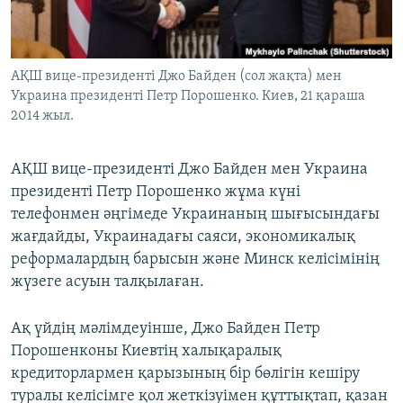
ЖАЗЫЛЫҢЫЗ
АҚШ вице-президенті Джо Байден (сол жақта) мен
Украина президенті Петр Порошенко. Киев, 21 қараша
Басқа тілдерде
2014 жыл.
АҚШ вице-президенті Джо Байден мен Украина
президенті Петр Порошенко жұма күні
телефонмен әңгімеде Украинаның шығысындағы
жағдайды, Украинадағы саяси, экономикалық
реформалардың барысын және Минск келісімінің
жүзеге асуын талқылаған.
Ақ үйдің мәлімдеуінше, Джо Байден Петр
Порошенконы Киевтің халықаралық
кредиторлармен қарызының бір бөлігін кешіру
туралы келісімге қол жеткізуімен құттықтап, қазан