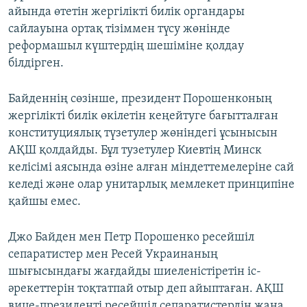
айында өтетін жергілікті билік органдары
сайлауына ортақ тізіммен түсу жөнінде
реформашыл күштердің шешіміне қолдау
білдірген.
Байденнің сөзінше, президент Порошенконың
жергілікті билік өкілетін кеңейтуге бағытталған
конституциялық түзетулер жөніндегі ұсынысын
АҚШ қолдайды. Бұл тузетулер Киевтің Минск
келісімі аясында өзіне алған міндеттемелеріне сай
келеді және олар унитарлық мемлекет принципіне
қайшы емес.
Джо Байден мен Петр Порошенко ресейшіл
сепаратистер мен Ресей Украинаның
шығысындағы жағдайды шиеленістіретін іс-
әрекеттерін тоқтатпай отыр деп айыптаған. АҚШ
вице-президенті ресейшіл сепаратистердің жаңа