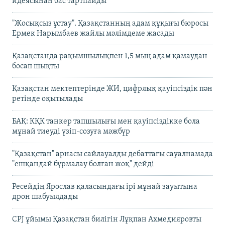
идеясынан бас тартпайды
"Жосықсыз ұстау". Қазақстанның адам құқығы бюросы
Ермек Нарымбаев жайлы мәлімдеме жасады
Қазақстанда рақымшылықпен 1,5 мың адам қамаудан
босап шықты
Қазақстан мектептерінде ЖИ, цифрлық қауіпсіздік пән
ретінде оқытылады
БАҚ: КҚК танкер тапшылығы мен қауіпсіздікке бола
мұнай тиеуді үзіп-созуға мәжбүр
"Қазақстан" арнасы сайлауалды дебаттағы сауалнамада
"ешқандай бұрмалау болған жоқ" дейді
Ресейдің Ярослав қаласындағы ірі мұнай зауытына
дрон шабуылдады
CPJ ұйымы Қазақстан билігін Лұқпан Ахмедияровты