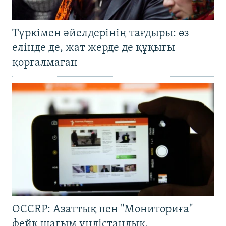
Түркімен әйелдерінің тағдыры: өз
елінде де, жат жерде де құқығы
қорғалмаған
OCCRP: Азаттық пен "Мониториға"
фейк шағым үндістандық,