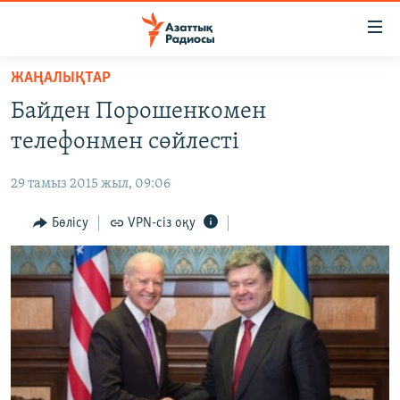
Accessibility
links
Skip
ЖАҢАЛЫҚТАР
to
ЖАҢАЛЫҚТАР
Байден Порошенкомен
main
САЯСАТ
content
телефонмен сөйлесті
AZATTYQTV
Skip
to
29 тамыз 2015 жыл, 09:06
ҚАҢТАР ОҚИҒАСЫ
main
АДАМ ҚҰҚЫҚТАРЫ
Бөлісу
VPN-сіз оқу
Navigation
Skip
ӘЛЕУМЕТ
to
ӘЛЕМ
Search
АРНАЙЫ ЖОБАЛАР
Русский