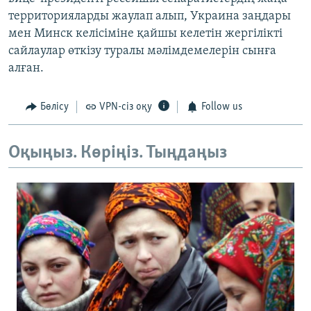
территорияларды жаулап алып, Украина заңдары
мен Минск келісіміне қайшы келетін жергілікті
сайлаулар өткізу туралы мәлімдемелерін сынға
алған.
Бөлісу
VPN-сіз оқу
Follow us
Оқыңыз. Көріңіз. Тыңдаңыз