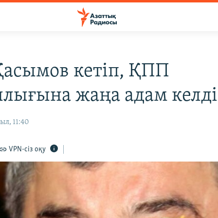
Қасымов кетіп, ҚПП
лығына жаңа адам келді
ыл, 11:40
VPN-сіз оқу