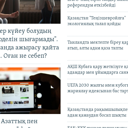
референдум өткізбейді
Қазақстан "Теңізшевройлға"
экологиялық талап қойды
тер күйеу болудың
оделін шығармады".
Таиландта мектепте біреу қа
танда ажырасу қайта
атып, алты адам қаза тапты
. Оған не себеп?
АҚШ Кубаға қару жеткізуге қ
адамдар мен ұйымдарға сан
UEFA 2030 жылғы әлем кубог
жариялау идеясынан бас та
Қазақстанда рақымшылықпен
адам қамаудан босап шықты
 Азаттық пен