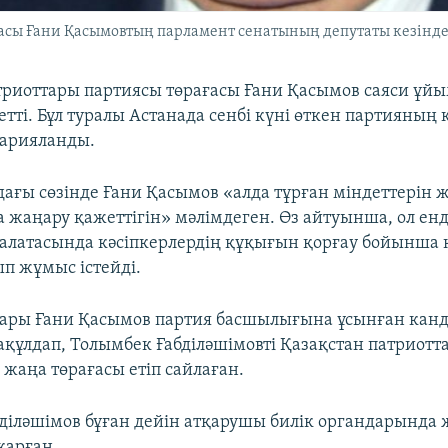
сы Ғани Қасымовтың парламент сенатының депутаты кезіндегі 
триоттары партиясы төрағасы Ғани Қасымов саяси ұй
тті. Бұл туралы Астанада сенбі күні өткен партияның 
жарияланды.
дағы сөзінде Ғани Қасымов «алда тұрған міндеттерін 
а жаңару қажеттігін» мәлімдеген. Өз айтуынша, ол енд
палатасында кәсіпкерлердің құқығын қорғау бойынша 
ып жұмыс істейді.
тары Ғани Қасымов партия басшылығына ұсынған кан
ақұлдап, Толымбек Ғабділәшімовті Қазақстан патриотт
жаңа төрағасы етіп сайлаған.
діләшімов бұған дейін атқарушы билік органдарында
қарған.