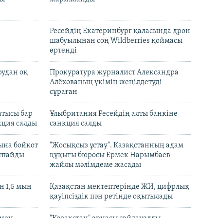
Ресейдің Екатеринбург қаласында дрон
шабуылынан соң Wildberries қоймасы
өртенді
рудан оқ
Прокуратура журналист Александра
Алёхованың үкімін жеңілдетуді
сұраған
атысы бар
Ұлыбритания Ресейдің алты банкіне
кция салды
санкция салды
ына бойкот
"Жосықсыз ұстау". Қазақстанның адам
ртпайды
құқығы бюросы Ермек Нарымбаев
жайлы мәлімдеме жасады
 1,5 мың
Қазақстан мектептерінде ЖИ, цифрлық
қауіпсіздік пән ретінде оқытылады