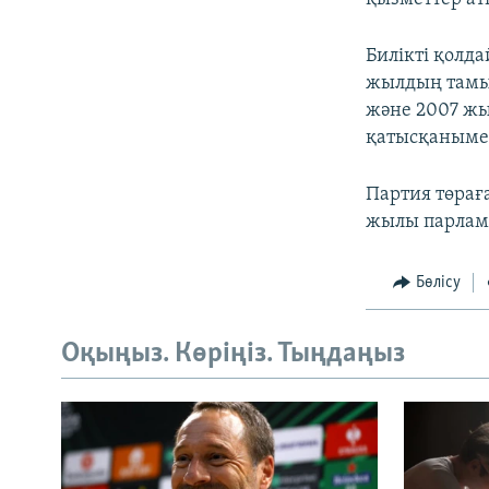
Билікті қолд
жылдың тамыз
және 2007 жы
қатысқанымен
Партия төрағ
жылы парламе
Бөлісу
Оқыңыз. Көріңіз. Тыңдаңыз