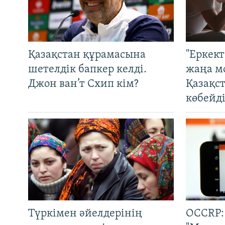
Қазақстан құрамасына
"Еркек
шетелдік бапкер келді.
жаңа м
Джон ван’т Схип кім?
Қазақс
көбейді
Түркімен әйелдерінің
OCCRP: