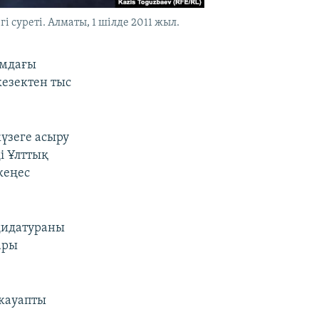
суреті. Алматы, 1 шілде 2011 жыл.
ымдағы
кезектен тыс
жүзеге асыру
і Ұлттық
кеңес
дидатураны
ары
 жауапты