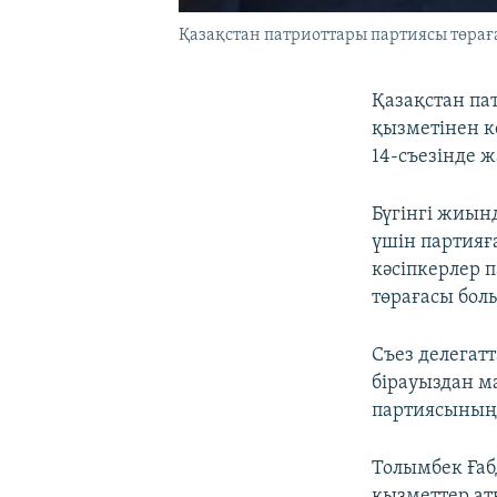
Қазақстан патриоттары партиясы төраға
Қазақстан па
қызметінен ке
14-съезінде 
Бүгінгі жиын
үшін партияғ
кәсіпкерлер 
төрағасы бол
Съез делегат
бірауыздан м
партиясының 
Толымбек Ғаб
қызметтер ат