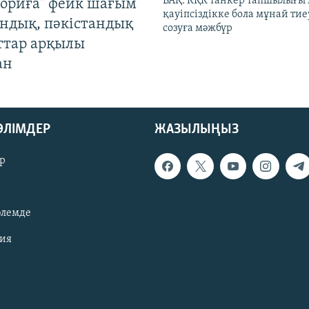
БАҚ: КҚК танкер тапшылығы
ориға" фейк шағым
қауіпсіздікке бола мұнай тиеу
андық, пәкістандық
созуға мәжбүр
ттар арқылы
ан
БӨЛІМДЕР
ЖАЗЫЛЫҢЫЗ
р
әлемде
зия