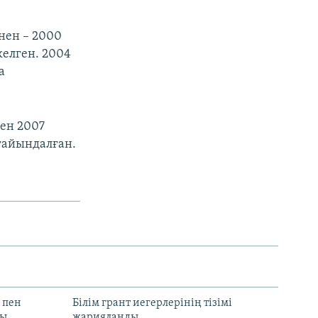
нен – 2000
келген. 2004
а
ен 2007
ғайындалған.
 пен
Білім грант иегерлерінің тізімі
лы
жарияланды