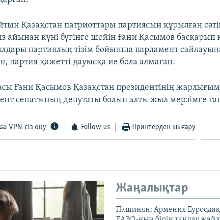
айтын Қазақстан патриоттары партиясын құрылған сәті
 айынан күні бүгінге шейін Ғани Қасымов басқарып 
лдары партиялық тізім бойынша парламент сайлауын
, партия қажетті дауысқа ие бола алмаған.
асы Ғани Қасымов Қазақстан президентінің жарлығым
нт сенатының депутаты болып алты жыл мерзімге та
VPN-сіз оқу
Follow us
Принтерден шығару
Жаңалықтар
Пашинян: Армения Еуроодақ
ЕАЭО-ның бірін таңдау жай