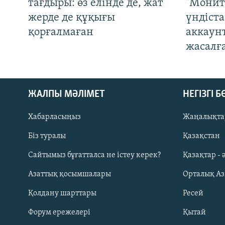
тағдыры: өз елінде де, жат
"Монит
жерде де құқығы
үндіст
қорғалмаған
аккаун
жасалғ
ЖАЛПЫ МӘЛІМЕТ
НЕГІЗГІ 
Хабарласыңыз
Жаңалықта
Біз туралы
Қазақстан
Русский
Сайтымыз бұғатталса не істеу керек?
Қазақтар - 
Азаттық қосымшалары
Орталық А
ЖАЗЫЛЫҢЫЗ
Қолдану шарттары
Ресей
Форум ережелері
Қытай