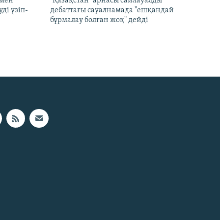
 мен
"Қазақстан" арнасы сайлауалды
ді үзіп-
дебаттағы сауалнамада "ешқандай
бұрмалау болған жоқ" дейді