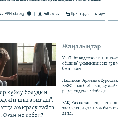
VPN-сіз оқу
Follow us
Принтерден шығару
Жаңалықтар
YouTube видеохостинг қызмет
община" ұйымының екі арн
бұғаттады
Пашинян: Армения Еуроодақ
ЕАЭО-ның бірін таңдау жай
референдум өткізбейді
тер күйеу болудың
оделін шығармады".
БАҚ: Қазақстан Теңіз кен ор
танда ажырасу қайта
экологиялық заң талабы сақ
дейді
. Оған не себеп?