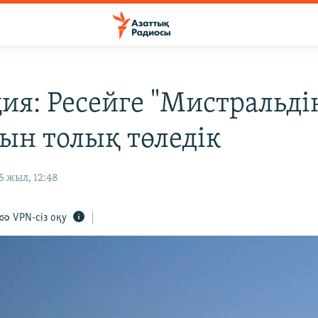
ия: Ресейге "Мистральді
ын толық төледік
 жыл, 12:48
VPN-сіз оқу