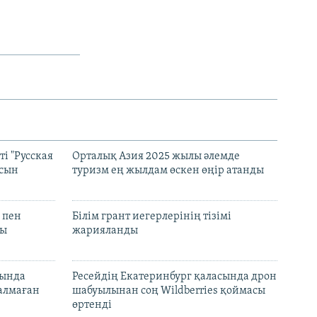
і "Русская
Орталық Азия 2025 жылы әлемде
асын
туризм ең жылдам өскен өңір атанды
 пен
Білім грант иегерлерінің тізімі
лы
жарияланды
нында
Ресейдің Екатеринбург қаласында дрон
талмаған
шабуылынан соң Wildberries қоймасы
өртенді