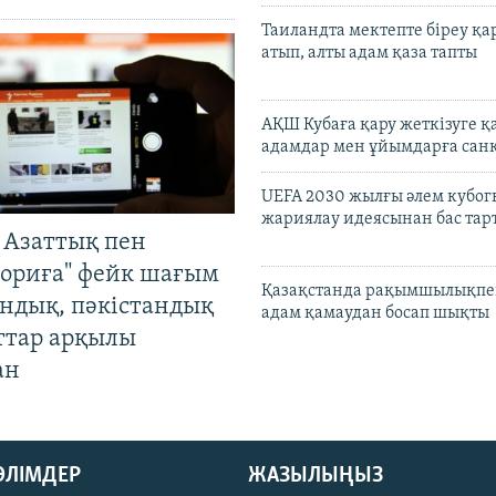
Таиландта мектепте біреу қа
атып, алты адам қаза тапты
АҚШ Кубаға қару жеткізуге қ
адамдар мен ұйымдарға сан
UEFA 2030 жылғы әлем кубог
жариялау идеясынан бас та
 Азаттық пен
ориға" фейк шағым
Қазақстанда рақымшылықпен
андық, пәкістандық
адам қамаудан босап шықты
ттар арқылы
ан
БӨЛІМДЕР
ЖАЗЫЛЫҢЫЗ