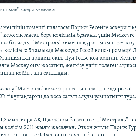
страль" әскери кемелері.
аментінің төменгі палатасы Париж Ресейге әскери ті
" кемесін жасап беру келісімін бұзғаны үшін Мәскеуг
н хабарлады. "Мистраль" кемесін құрастырып, жеткізу 
лы келісімге 5 тамызда Мәскеуде Ресей вице-премьері
Францияның арнайы өкілі Луи Готье қол қойған. Келіс
елге Мәскеу оны жасатып, жеткізу үшін төлеген ақша
аннан кейін ғана сатылады.
Мәскеу "Мистраль" кемелерін сатып алатын елдерге оғ
52К тікұшақтарын да қоса сатып алуды ұсынатыны тур
 1,3 миллиард АҚШ доллары болатын екі "Мистраль" ке
лы келісім 2011 жылы жасалған. Өткен жылы Париж Еу
ия салғанда келісімді орындаудан бас тартқан.