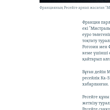
Францияның Ресейге арнап жасаған "Ми
Франция парл
екі "Мистраль
еуро төлегені
тоқтату тура
Рогозин мен 
кеме үшінші 
қайтарып алғ
Бұған дейін 
ресейлік Ка-
хабарланған.
Ресейге құны
жеткізу тура
Ресейге санкц