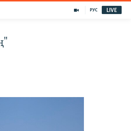
LIVE
РУС
ң"