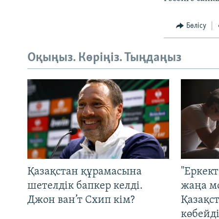
Бөлісу
Оқыңыз. Көріңіз. Тыңдаңыз
Қазақстан құрамасына
"Еркек
шетелдік бапкер келді.
жаңа м
Джон ван’т Схип кім?
Қазақс
көбейді