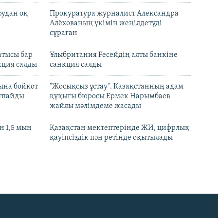
рудан оқ
Прокуратура журналист Александра
Алёхованың үкімін жеңілдетуді
сұраған
атысы бар
Ұлыбритания Ресейдің алты банкіне
кция салды
санкция салды
ына бойкот
"Жосықсыз ұстау". Қазақстанның адам
ртпайды
құқығы бюросы Ермек Нарымбаев
жайлы мәлімдеме жасады
 1,5 мың
Қазақстан мектептерінде ЖИ, цифрлық
қауіпсіздік пән ретінде оқытылады