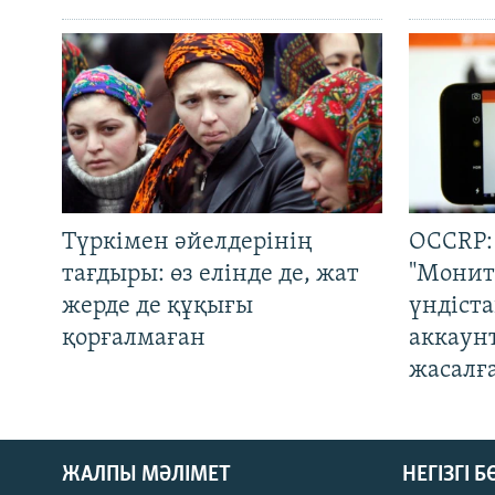
Түркімен әйелдерінің
OCCRP:
тағдыры: өз елінде де, жат
"Монит
жерде де құқығы
үндіст
қорғалмаған
аккаун
жасалғ
ЖАЛПЫ МӘЛІМЕТ
НЕГІЗГІ 