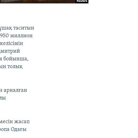
кұшақ таситын
е 950 миллион
келісімін
 Дмитрий
ім бойынша,
сын толық
ан арналған
алы
месін жасап
ропа Одағы