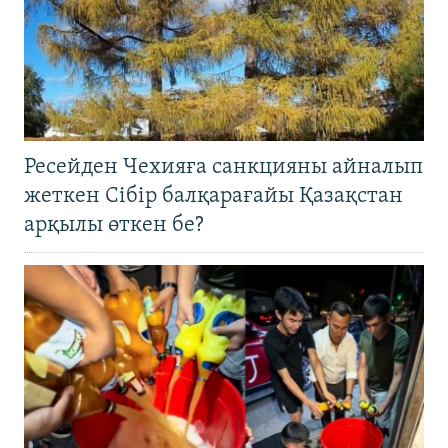
Ресейден Чехияға санкцияны айналып
жеткен Сібір балқарағайы Қазақстан
арқылы өткен бе?