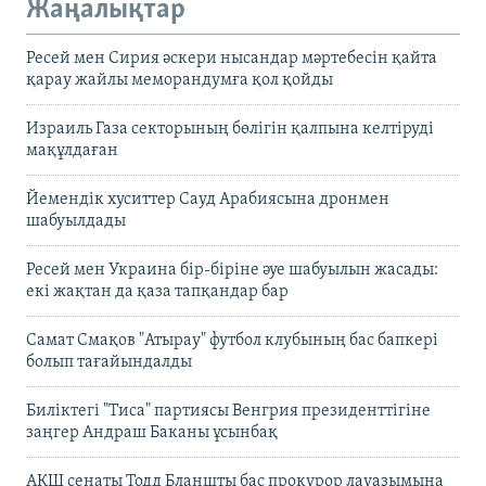
Жаңалықтар
Ресей мен Сирия әскери нысандар мәртебесін қайта
қарау жайлы меморандумға қол қойды
Израиль Газа секторының бөлігін қалпына келтіруді
мақұлдаған
Йемендік хуситтер Сауд Арабиясына дронмен
шабуылдады
Ресей мен Украина бір-біріне әуе шабуылын жасады:
екі жақтан да қаза тапқандар бар
Самат Смақов "Атырау" футбол клубының бас бапкері
болып тағайындалды
Биліктегі "Тиса" партиясы Венгрия президенттігіне
заңгер Андраш Баканы ұсынбақ
АҚШ сенаты Тодд Бланшты бас прокурор лауазымына