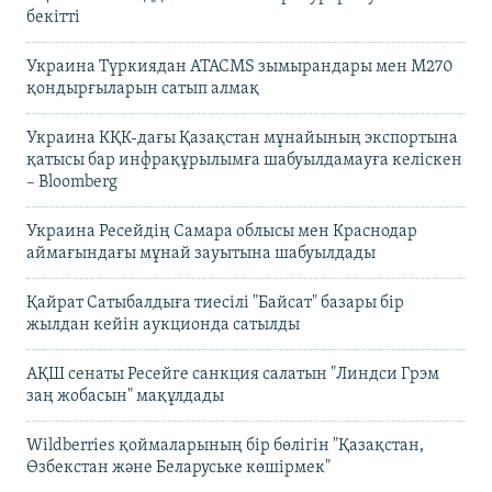
бекітті
Украина Түркиядан ATACMS зымырандары мен M270
қондырғыларын сатып алмақ
Украина КҚК-дағы Қазақстан мұнайының экспортына
қатысы бар инфрақұрылымға шабуылдамауға келіскен
– Bloomberg
Украина Ресейдің Самара облысы мен Краснодар
аймағындағы мұнай зауытына шабуылдады
Қайрат Сатыбалдыға тиесілі "Байсат" базары бір
жылдан кейін аукционда сатылды
АҚШ сенаты Ресейге санкция салатын "Линдси Грэм
заң жобасын" мақұлдады
Wildberries қоймаларының бір бөлігін "Қазақстан,
Өзбекстан және Беларуське көшірмек"