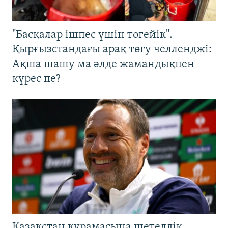
"Басқалар ішпес үшін төгейік".
Қырғызстандағы арақ төгу челленджі:
Ақша шашу ма әлде жамандықпен
күрес пе?
Қазақстан құрамасына шетелдік