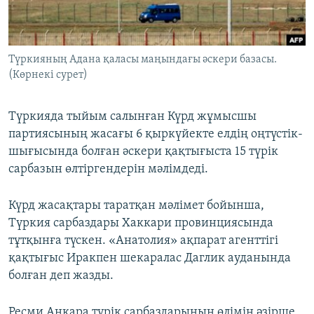
ЖАЗЫЛЫҢЫЗ
Түркияның Адана қаласы маңындағы әскери базасы.
(Көрнекі сурет)
Басқа тілдерде
Түркияда тыйым салынған Күрд жұмысшы
партиясының жасағы 6 қыркүйекте елдің оңтүстік-
шығысында болған әскери қақтығыста 15 түрік
сарбазын өлтіргендерін мәлімдеді.
Күрд жасақтары таратқан мәлімет бойынша,
Түркия сарбаздары Хаккари провинциясында
тұтқынға түскен. «Анатолия» ақпарат агенттігі
қақтығыс Иракпен шекаралас Даглик ауданында
болған деп жазды.
Ресми Анкара түрік сарбаздарының өлімін әзірше