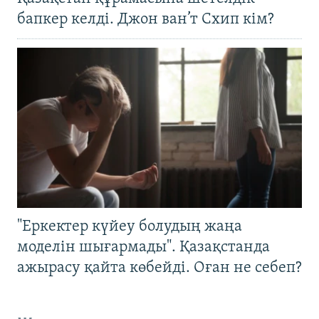
бапкер келді. Джон ван’т Схип кім?
"Еркектер күйеу болудың жаңа
моделін шығармады". Қазақстанда
ажырасу қайта көбейді. Оған не себеп?