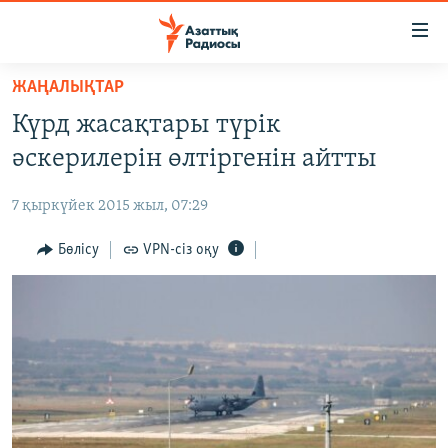
Accessibility
links
Skip
ЖАҢАЛЫҚТАР
to
ЖАҢАЛЫҚТАР
Күрд жасақтары түрік
main
САЯСАТ
content
әскерилерін өлтіргенін айтты
AZATTYQTV
Skip
to
7 қыркүйек 2015 жыл, 07:29
ҚАҢТАР ОҚИҒАСЫ
main
АДАМ ҚҰҚЫҚТАРЫ
Бөлісу
VPN-сіз оқу
Navigation
Skip
ӘЛЕУМЕТ
to
ӘЛЕМ
Search
АРНАЙЫ ЖОБАЛАР
Русский