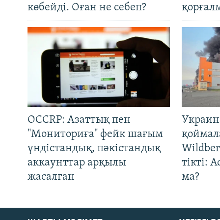
көбейді. Оған не себеп?
қорғал
OCCRP: Азаттық пен
Украин
"Мониториға" фейк шағым
қоймал
үндістандық, пәкістандық
Wildber
аккаунттар арқылы
тікті: 
жасалған
ма?