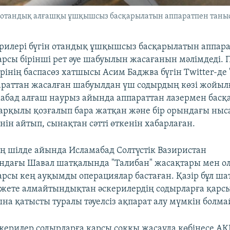
ер отандық алғашқы ұшқышсыз басқарылатын аппаратпен танысы
ерилері бүгін отандық ұшқышсыз басқарылатын аппар
арсы бірінші рет әуе шабуылын жасағанын мәлімдеді. 
рінің баспасөз хатшысы Асим Баджва бүгін Twitter-де 
раттан жасалған шабуылдан үш содырдың көзі жойыл
абад алғаш наурыз айында аппараттан лазермен бас
рқылы қозғалып бара жатқан және бір орындағы ныс
нін айтып, сынақтан сәтті өткенін хабарлаған.
 шілде айында Исламабад Солтүстік Вазиристан
ндағы Шавал шатқалында "Талибан" жасақтары мен о
қарсы кең ауқымды операциялар бастаған. Қазір бұл ша
жете алмайтындықтан әскерилердің содырларға қарс
на қатысты туралы тәуелсіз ақпарат алу мүмкін болмай
скерилер содырларға қарсы соққы жасауда көбінесе А