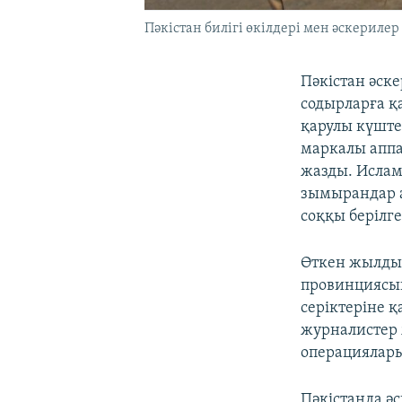
Пәкістан билігі өкілдері мен әскерил
Пәкістан әск
содырларға қ
қарулы күште
маркалы аппа
жазды. Ислам
зымырандар а
соққы берілге
Өткен жылдың
провинциясы
серіктеріне 
журналистер 
операциялары
Пәкістанда ә