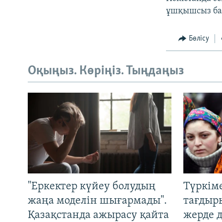
ұшқышсыз ба
Бөлісу
Оқыңыз. Көріңіз. Тыңдаңыз
"Еркектер күйеу болудың
Түркім
жаңа моделін шығармады".
тағдыры
Қазақстанда ажырасу қайта
жерде 