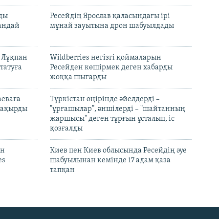
лды
Ресейдің Ярослав қаласындағы ірі
андай
мұнай зауытына дрон шабуылдады
н Лұқпан
Wildberries негізгі қоймаларын
татуға
Ресейден көшірмек деген хабарды
жоққа шығарды
аеваға
Түркістан өңірінде әйелдерді –
 шақырды
"ұрғашылар", әншілерді – "шайтанның
жаршысы" деген тұрғын ұсталып, іс
қозғалды
он
Киев пен Киев облысында Ресейдің әуе
es
шабуылынан кемінде 17 адам қаза
тапқан