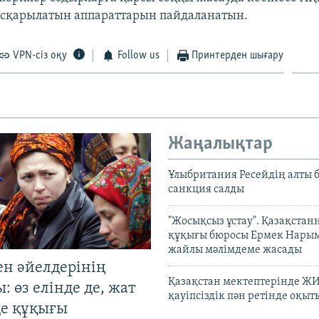
сқарылатын аппараттарын пайдаланатын.
VPN-сіз оқу
Follow us
Принтерден шығару
Жаңалықтар
Ұлыбритания Ресейдің алты 
санкция салды
"Жосықсыз ұстау". Қазақста
құқығы бюросы Ермек Нары
жайлы мәлімдеме жасады
ен әйелдерінің
Қазақстан мектептерінде Ж
: өз елінде де, жат
қауіпсіздік пән ретінде оқы
де құқығы