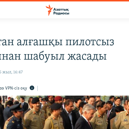
тан алғашқы пилотсыз
нан шабуыл жасады
 жыл, 16:47
VPN-сіз оқу