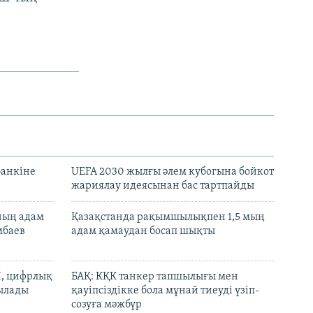
банкіне
UEFA 2030 жылғы әлем кубогына бойкот
жариялау идеясынан бас тартпайды
нның адам
Қазақстанда рақымшылықпен 1,5 мың
мбаев
адам қамаудан босап шықты
И, цифрлық
БАҚ: КҚК танкер тапшылығы мен
тылады
қауіпсіздікке бола мұнай тиеуді үзіп-
созуға мәжбүр