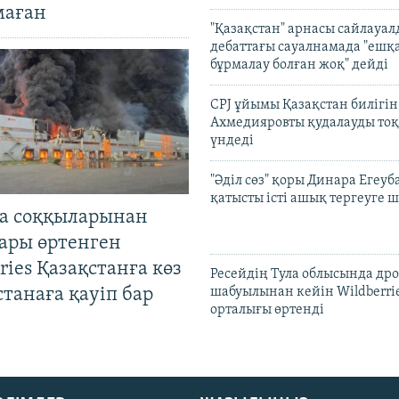
маған
"Қазақстан" арнасы сайлауа
дебаттағы сауалнамада "ешқ
бұрмалау болған жоқ" дейді
CPJ ұйымы Қазақстан билігі
Ахмедияровты қудалауды тоқ
үндеді
"Әділ сөз" қоры Динара Егеуб
қатысты істі ашық тергеуге
а соққыларынан
ары өртенген
ries Қазақстанға көз
Ресейдің Тула облысында др
Астанаға қауіп бар
шабуылынан кейін Wildberri
орталығы өртенді