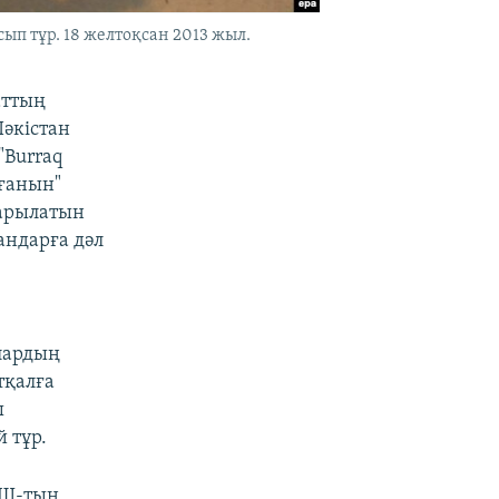
п тұр. 18 желтоқсан 2013 жыл.
аттың
Пәкістан
"Burraq
ғанын"
қарылатын
андарға дәл
лардың
тқалға
ы
 тұр.
ҚШ-тың