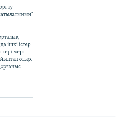
қорғау
осатылатынын"
 орталық
а ішкі істер
ткері мерт
айыптап отыр.
қорғаныс