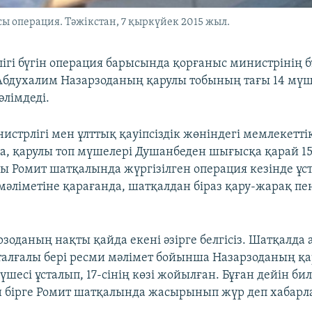
ы операция. Тәжікстан, 7 қыркүйек 2015 жыл.
лігі бүгін операция барысында қорғаныс министрінің 
бдухалим Назарзоданың қарулы тобының тағы 14 мүш
әлімдеді.
нистрлігі мен ұлттық қауіпсіздік жөніндегі мемлекетті
, қарулы топ мүшелері Душанбеден шығысқа қарай 1
 Ромит шатқалында жүргізілген операция кезінде ұст
әліметіне қарағанда, шатқалдан біраз қару-жарақ пен
рзоданың нақты қайда екені әзірге белгісіз. Шатқалда
талғалы бері ресми мәлімет бойынша Назарзоданың қ
шесі ұсталып, 17-сінің көзі жойылған. Бұған дейін би
 бірге Ромит шатқалында жасырынып жүр деп хабарл