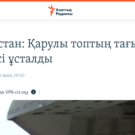
стан: Қарулы топтың тағ
і ұсталды
 жыл, 19:50
VPN-сіз оқу