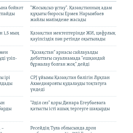
ына бойкот
"Жосықсыз ұстау". Қазақстанның адам
ртпайды
құқығы бюросы Ермек Нарымбаев
жайлы мәлімдеме жасады
 1,5 мың
Қазақстан мектептерінде ЖИ, цифрлық
қауіпсіздік пән ретінде оқытылады
 мен
"Қазақстан" арнасы сайлауалды
ді үзіп-
дебаттағы сауалнамада "ешқандай
бұрмалау болған жоқ" дейді
ы ірі
CPJ ұйымы Қазақстан билігін Лұқпан
лдады
Ахмедияровты қудалауды тоқтатуға
үндеді
рын
"Әділ сөз" қоры Динара Егеубаеваға
барды
қатысты істі ашық тергеуге шақырды
 –
Ресейдің Тула облысында дрон