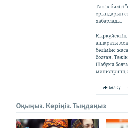
Тәжік билігі 
орындарын се
хабарлады.
Қыркүйектің 
аппараты мен
бөліміне жас
болған. Тәжі
Шабуыл болға
министрінің 
Бөлісу
Оқыңыз. Көріңіз. Тыңдаңыз