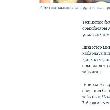
Ромит шатқалындағы қарулы топқа қарс
Тәжікстан би
орынбасары А
ұсталғанын м
Ішкі істер ми
хабарлауынша
қашықтықтағы
орындардың м
табылған.
Генерал Наза
операция бас
тобының 53 мү
7-8 адамымен