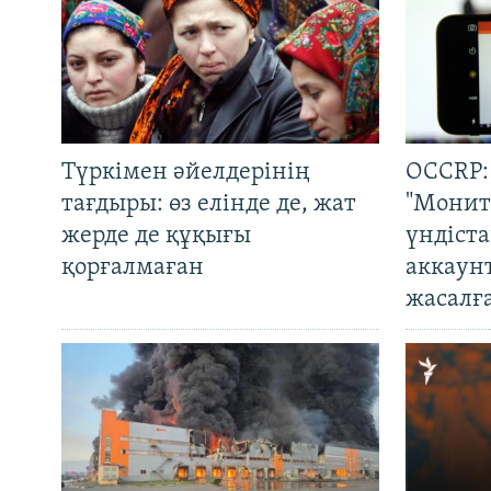
Түркімен әйелдерінің
OCCRP:
тағдыры: өз елінде де, жат
"Монит
жерде де құқығы
үндіст
қорғалмаған
аккаун
жасалғ