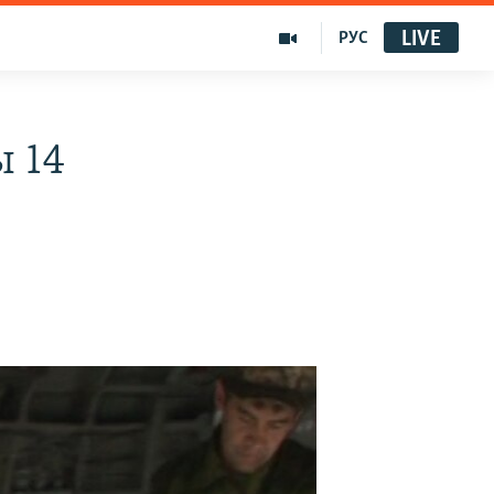
LIVE
РУС
ы 14