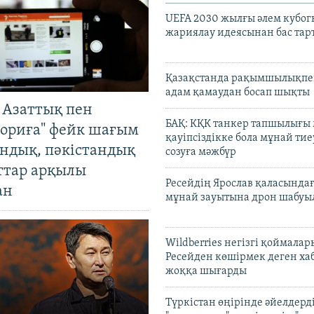
UEFA 2030 жылғы әлем кубог
жариялау идеясынан бас та
Қазақстанда рақымшылықпен
адам қамаудан босап шықты
 Азаттық пен
БАҚ: КҚК танкер тапшылығы
ориға" фейк шағым
қауіпсіздікке бола мұнай тиеу
андық, пәкістандық
созуға мәжбүр
ттар арқылы
Ресейдің Ярослав қаласындағ
ан
мұнай зауытына дрон шабуы
Wildberries негізгі қоймала
Ресейден көшірмек деген ха
жоққа шығарды
Түркістан өңірінде әйелдерді