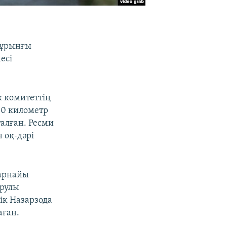
бұрынғы
есі
к комитеттің
50 километр
алған. Ресми
 оқ-дәрі
 арнайы
арулы
лік Назарзода
аған.