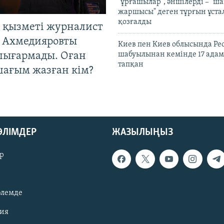
"ұрғашылар", әншілерді – "
жаршысы" деген тұрғын ұстал
қозғалды
 қызметі журналист
 Ахмедияровты
Киев пен Киев облысында Рес
шығармады. Оған
шабуылынан кемінде 17 адам
тапқан
шағым жазған кім?
БӨЛІМДЕР
ЖАЗЫЛЫҢЫЗ
р
әлемде
зия