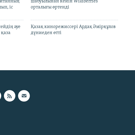
шайтанның
шабуылынан кейін Wildberries
ып, іс
орталығы өртенді
ейдің әуе
Қазақ кинорежиссері Ардақ Әмірқұлов
 қаза
дүниеден өтті