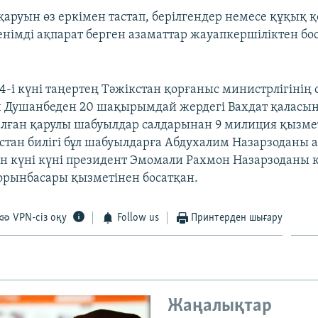
"қаруын өз еркімен тастап, берілгендер немесе құқық 
німді ақпарат берген азаматтар жауапкершіліктен б
4-і күні таңертең Тәжікстан қорғаныс министрлігінің
 Душанбеден 20 шақырымдай жердегі Вахдат қаласынд
алған қарулы шабуылдар салдарынан 9 милиция қызме
кстан билігі бұл шабуылдарға Абдухалим Назарзоданы 
н күні күні президент Эмомали Рахмон Назарзоданы 
орынбасары қызметінен босатқан.
VPN-сіз оқу
Follow us
Принтерден шығару
Жаңалықтар