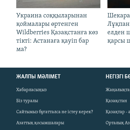
Украина соққыларынан
Шекара
қоймалары өртенген
Лұқпан
Wildberries Қазақстанға көз
елден 
тікті: Астанаға қауіп бар
қарсы 
ма?
ЖАЛПЫ МӘЛІМЕТ
НЕГІЗГІ 
Хабарласыңыз
Жаңалықта
Біз туралы
Қазақстан
Русский
Сайтымыз бұғатталса не істеу керек?
Қазақтар - 
Азаттық қосымшалары
Орталық А
ЖАЗЫЛЫҢЫЗ