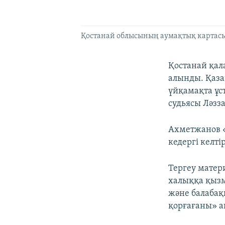
Қостанай облысының аумақтық картасы
Қостанай қал
алынды. Қаза
үйқамақта ұс
судьясы Ләзз
Ахметжанов «
кедергі келті
Тергеу матер
халыққа қызм
және балабақ
қорғағаны» а