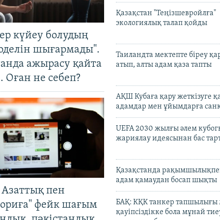
Қазақстан "Теңізшевройлға"
экологиялық талап қойды
тер күйеу болудың
оделін шығармады".
Таиландта мектепте біреу қа
танда ажырасу қайта
атып, алты адам қаза тапты
. Оған не себеп?
АҚШ Кубаға қару жеткізуге қ
адамдар мен ұйымдарға сан
UEFA 2030 жылғы әлем кубог
жариялау идеясынан бас та
Қазақстанда рақымшылықпен
адам қамаудан босап шықты
 Азаттық пен
БАҚ: КҚК танкер тапшылығы
ориға" фейк шағым
қауіпсіздікке бола мұнай тиеу
андық, пәкістандық