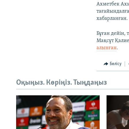
Ахметбек Ахм
тағайындалға
хабарланған. 
Бұған дейін,
Мақсұт Қалие
алынған
.
Бөлісу
Оқыңыз. Көріңіз. Тыңдаңыз