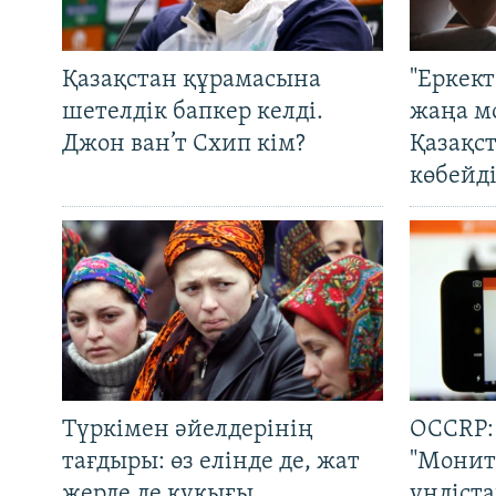
Қазақстан құрамасына
"Еркек
шетелдік бапкер келді.
жаңа м
Джон ван’т Схип кім?
Қазақс
көбейді
Түркімен әйелдерінің
OCCRP:
тағдыры: өз елінде де, жат
"Монит
жерде де құқығы
үндіст