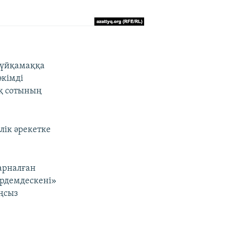
 үйқамаққа
әкімді
ық сотының
лік әрекетке
арналған
әрдемдескені»
ңсыз