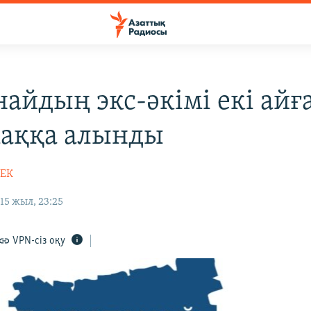
найдың экс-әкімі екі айғ
аққа алынды
БЕК
15 жыл, 23:25
VPN-сіз оқу