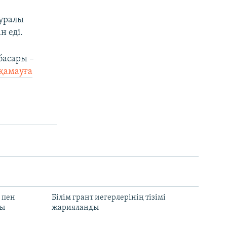
туралы
н еді.
басары –
қамауға
 пен
Білім грант иегерлерінің тізімі
лы
жарияланды