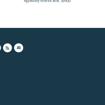
бұрмалау болған жоқ" дейді