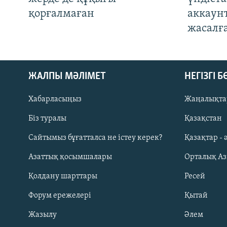
қорғалмаған
аккаун
жасалғ
ЖАЛПЫ МӘЛІМЕТ
НЕГІЗГІ 
Хабарласыңыз
Жаңалықта
Біз туралы
Қазақстан
Русский
Сайтымыз бұғатталса не істеу керек?
Қазақтар - 
Азаттық қосымшалары
Орталық А
ЖАЗЫЛЫҢЫЗ
Қолдану шарттары
Ресей
Форум ережелері
Қытай
Жазылу
Әлем