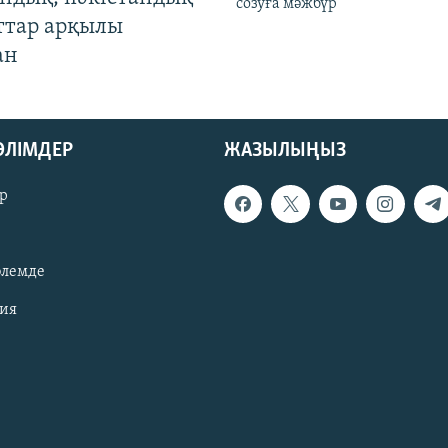
созуға мәжбүр
ттар арқылы
ан
БӨЛІМДЕР
ЖАЗЫЛЫҢЫЗ
р
әлемде
зия