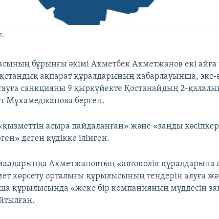
.
асының бұрынғы әкімі Ахметбек Ахметжанов екі айға
қстандық ақпарат құралдарының хабарлауынша, экс-
тауға санкцияны 9 қыркүйекте Қостанайдың 2-қалал
ат Мұхамеджанова берген.
қызметтін асыра пайдаланған» және «заңды кәсіпкер
рген» деген күдікке ілінген.
иалдарында Ахметжановтың «автокөлік құралдарына 
ет көрсету орталығы құрылысының тендерін алуға ж
ша құрылысында «жеке бір компанияның мүддесін за
йтылған.