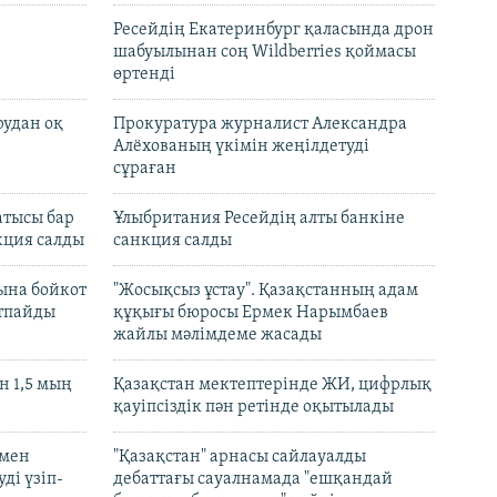
Ресейдің Екатеринбург қаласында дрон
шабуылынан соң Wildberries қоймасы
өртенді
рудан оқ
Прокуратура журналист Александра
Алёхованың үкімін жеңілдетуді
сұраған
атысы бар
Ұлыбритания Ресейдің алты банкіне
кция салды
санкция салды
ына бойкот
"Жосықсыз ұстау". Қазақстанның адам
ртпайды
құқығы бюросы Ермек Нарымбаев
жайлы мәлімдеме жасады
 1,5 мың
Қазақстан мектептерінде ЖИ, цифрлық
қауіпсіздік пән ретінде оқытылады
 мен
"Қазақстан" арнасы сайлауалды
ді үзіп-
дебаттағы сауалнамада "ешқандай