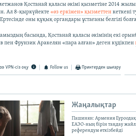
етжанов Қостанай қаласы әкімі қызметіне 2014 жылы
н. Ал 8-қыркүйекте
«өз еркімен» қызметтен
кеткені 
Ертесінде оны құқық органдары ұстағаны белгілі болға
 тамыздың басында, Қостанай қаласы әкімінің екі орын
в пен Фрунзик Аракелян «пара алған» деген күдікпен
VPN-сіз оқу
Follow us
Принтерден шығару
Жаңалықтар
Пашинян: Армения Еуроодақ
ЕАЭО-ның бірін таңдау жай
референдум өткізбейді