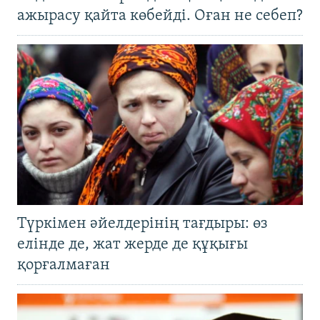
ажырасу қайта көбейді. Оған не себеп?
Түркімен әйелдерінің тағдыры: өз
елінде де, жат жерде де құқығы
қорғалмаған