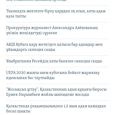
Таиландта мектепте біреу қарудан оқ атып, алты адам
қаза тапты
Прокуратура журналист Александра Алёхованың
үкімін жеңілдетуді сұраған
АҚШ Кубаға қару жеткізуге қатысы бар адамдар мен
ұйымдарға санкция салды
Ұлыбритания Ресейдің алты банкіне санкция салды
UEFA 2030 жылғы әлем кубогына бойкот жариялау
идеясынан бас тартпайды
"Жосықсыз ұстау". Қазақстанның адам құқығы бюросы
Ермек Нарымбаев жайлы мәлімдеме жасады
Қазақстанда рақымшылықпен 1,5 мың адам қамаудан
босап шықты