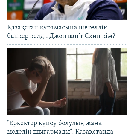
Қазақстан құрамасына шетелдік
бапкер келді. Джон ван’т Схип кім?
"Еркектер күйеу болудың жаңа
моделін шығармады". Қазақстанда