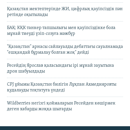
Қазақстан мектептерінде ЖИ, цифрлық қауіпсіздік пән
ретінде оқытылады
БАҚ: КҚК танкер тапшылығы мен қауіпсіздікке бола
мұнай тиеуді үзіп-созуға мәжбүр
"Қазақстан" арнасы сайлауалды дебаттағы сауалнамада
"ешқандай бұрмалау болған жоқ" дейді
Ресейдің Ярослав қаласындағы ірі мұнай зауытына
дрон шабуылдады
CPJ ұйымы Қазақстан билігін Лұқпан Ахмедияровты
қудалауды тоқтатуға үндеді
Wildberries негізгі қоймаларын Ресейден көшірмек
деген хабарды жоққа шығарды