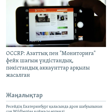
OCCRP: Азаттық пен "Мониториға"
фейк шағым үндістандық,
пәкістандық аккаунттар арқылы
жасалған
Жаңалықтар
Ресейдің Екатеринбург қаласында дрон шабуылынан
соң Wildberries қоймасы өртенді