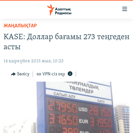
Accessibility
links
Skip
ЖАҢАЛЫҚТАР
to
ЖАҢАЛЫҚТАР
KASE: Доллар бағамы 273 теңгеден
main
САЯСАТ
content
асты
AZATTYQTV
Skip
to
14 қыркүйек 2015 жыл, 10:23
ҚАҢТАР ОҚИҒАСЫ
main
АДАМ ҚҰҚЫҚТАРЫ
Бөлісу
VPN-сіз оқу
Navigation
Skip
ӘЛЕУМЕТ
to
ӘЛЕМ
Search
АРНАЙЫ ЖОБАЛАР
Русский