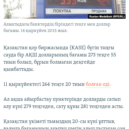
ЖАЗЫЛЫҢЫЗ
Алматыдағы банктердің біріндегі теңге мен доллар
бағамы. 14 қыркүйек 2015 жыл.
Басқа тілдерде
Қазақстан қор биржасында (KASE) бүгін таңғы
сауда бір АҚШ долларының бағамы 273 теңге 55
тиын болып, бұрын болмаған деңгейде
қымбаттады.
11 қыркүйектегі 264 теңге 20 тиын
болған еді.
Ал ақша айырбастау пунктерінде долларды сатып
алу күні 279 теңгеден, сату құны 281 теңгеден асты.
Қазақстан үкіметі тамыздың 20-сы күні ұлттық
валюта бағамының ауытқу шегін алып тастаған соң