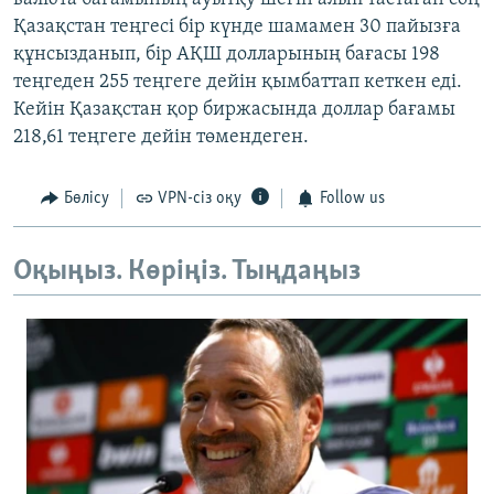
Қазақстан теңгесі бір күнде шамамен 30 пайызға
құнсызданып, бір АҚШ долларының бағасы 198
теңгеден 255 теңгеге дейін қымбаттап кеткен еді.
Кейін Қазақстан қор биржасында доллар бағамы
218,61 теңгеге дейін төмендеген.
Бөлісу
VPN-сіз оқу
Follow us
Оқыңыз. Көріңіз. Тыңдаңыз