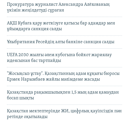
Прокуратура журналист Александра Алёхованың
үкімін жеңілдетуді сұраған
АҚШ Кубаға қару жеткізуге қатысы бар адамдар мен
ұйымдарға санкция салды
Ұлыбритания Ресейдің алты банкіне санкция салды
UEFA 2030 жылғы әлем кубогына бойкот жариялау
идеясынан бас тартпайды
"Жосықсыз ұстау". Қазақстанның адам құқығы бюросы
Ермек Нарымбаев жайлы мәлімдеме жасады
Қазақстанда рақымшылықпен 1,5 мың адам қамаудан
босап шықты
Қазақстан мектептерінде ЖИ, цифрлық қауіпсіздік пән
ретінде оқытылады