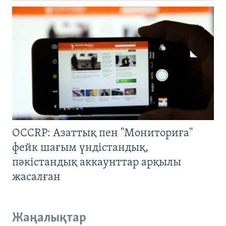
OCCRP: Азаттық пен "Мониториға"
фейк шағым үндістандық,
пәкістандық аккаунттар арқылы
жасалған
Жаңалықтар