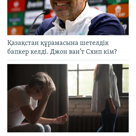
Қазақстан құрамасына шетелдік
бапкер келді. Джон ван’т Схип кім?