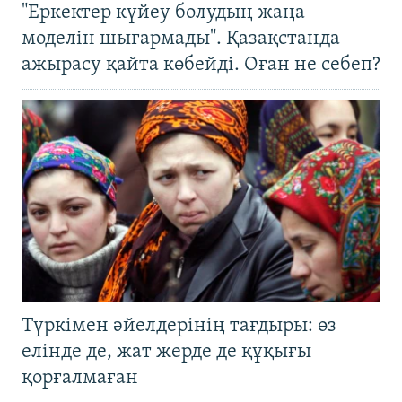
"Еркектер күйеу болудың жаңа
моделін шығармады". Қазақстанда
ажырасу қайта көбейді. Оған не себеп?
Түркімен әйелдерінің тағдыры: өз
елінде де, жат жерде де құқығы
қорғалмаған