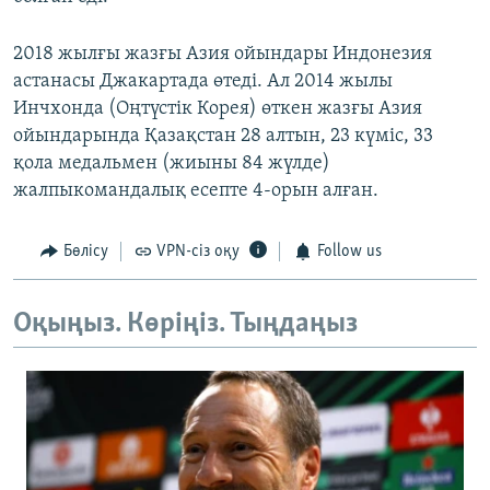
2018 жылғы жазғы Азия ойындары Индонезия
астанасы Джакартада өтеді. Ал 2014 жылы
Инчхонда (Оңтүстік Корея) өткен жазғы Азия
ойындарында Қазақстан 28 алтын, 23 күміс, 33
қола медальмен (жиыны 84 жүлде)
жалпыкомандалық есепте 4-орын алған.
Бөлісу
VPN-сіз оқу
Follow us
Оқыңыз. Көріңіз. Тыңдаңыз