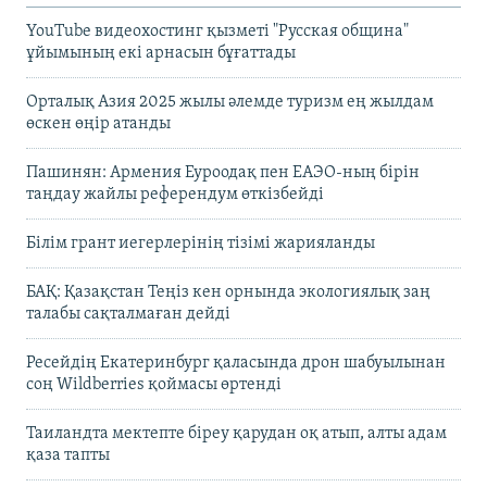
YouTube видеохостинг қызметі "Русская община"
ұйымының екі арнасын бұғаттады
Орталық Азия 2025 жылы әлемде туризм ең жылдам
өскен өңір атанды
Пашинян: Армения Еуроодақ пен ЕАЭО-ның бірін
таңдау жайлы референдум өткізбейді
Білім грант иегерлерінің тізімі жарияланды
БАҚ: Қазақстан Теңіз кен орнында экологиялық заң
талабы сақталмаған дейді
Ресейдің Екатеринбург қаласында дрон шабуылынан
соң Wildberries қоймасы өртенді
Таиландта мектепте біреу қарудан оқ атып, алты адам
қаза тапты