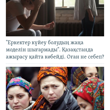
"Еркектер күйеу болудың жаңа
моделін шығармады". Қазақстанда
ажырасу қайта көбейді. Оған не себеп?