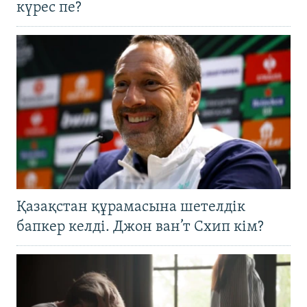
күрес пе?
Қазақстан құрамасына шетелдік
бапкер келді. Джон ван’т Схип кім?