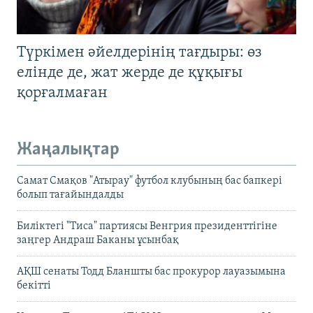
Түркімен әйелдерінің тағдыры: өз
елінде де, жат жерде де құқығы
қорғалмаған
Жаңалықтар
Самат Смақов "Атырау" футбол клубының бас бапкері
болып тағайындалды
Биліктегі "Тиса" партиясы Венгрия президенттігіне
заңгер Андраш Баканы ұсынбақ
АҚШ сенаты Тодд Бланшты бас прокурор лауазымына
бекітті