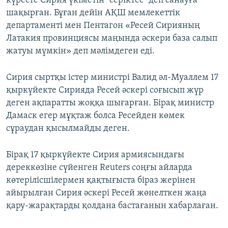
күресте Сирия үкіметін "серіктес" деп санауға
шақырған. Бұған дейін АҚШ мемлекеттік
департаменті мен Пентагон «Ресей Сирияның
Латакия провинциясы маңында әскери база салып
жатуы мүмкін» деп мәлімдеген еді.
Сирия сыртқы істер министрі Валид әл-Муаллем 17
қыркүйекте Сирияда Ресей әскері соғысып жүр
деген ақпаратты жоққа шығарған. Бірақ министр
Дамаск егер мұқтаж болса Ресейден көмек
сұраудан қысылмайды деген.
Бірақ 17 қыркүйекте Сирия армиясындағы
дереккөзіне сүйенген Reuters соңғы айларда
көтерілісшілермен қақтығыста біраз жерінен
айырылған Сирия әскері Ресей жөнелткен жаңа
қару-жарақтарды қолдана бастағанын хабарлаған.