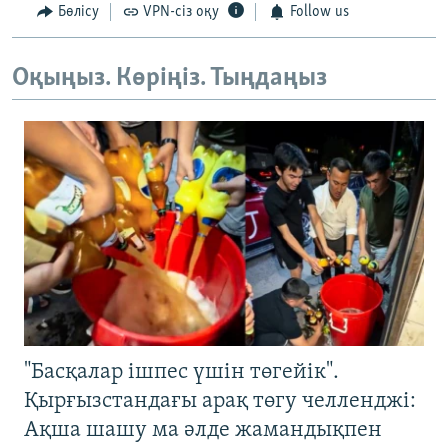
Бөлісу
VPN-сіз оқу
Follow us
Оқыңыз. Көріңіз. Тыңдаңыз
"Басқалар ішпес үшін төгейік".
Қырғызстандағы арақ төгу челленджі:
Ақша шашу ма әлде жамандықпен