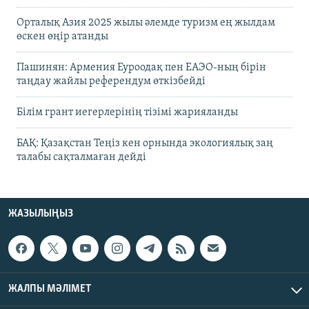
Орталық Азия 2025 жылы әлемде туризм ең жылдам
өскен өңір атанды
Пашинян: Армения Еуроодақ пен ЕАЭО-ның бірін
таңдау жайлы референдум өткізбейді
Білім грант иегерлерінің тізімі жарияланды
БАҚ: Қазақстан Теңіз кен орнында экологиялық заң
талабы сақталмаған дейді
ЖАЗЫЛЫҢЫЗ
ЖАЛПЫ МӘЛІМЕТ