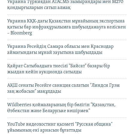
Украина Түркиядан ATACMS зымырандары мен M270
қондырғыларын сатып алмақ
Украина КҚК-дағы Қазақстан мұнайының экспортына
қатысы бар инфрақұрылымға шабуылдамауға келіскен
– Bloomberg
Украина Ресейдің Самара облысы мен Краснодар
аймағындағы мұнай зауытына шабуылдады
Қайрат Сатыбалдыға тиесілі "Байсат" базары бір
жылдан кейін аукционда сатылды
АҚШ сенаты Ресейге санкция салатын "Линдси Грэм
заң жобасын" мақұлдады
Wildberries қоймаларының бір бөлігін "Қазақстан,
Өзбекстан және Беларуське көшірмек"
YouTube видеохостинг қызметі "Русская община"
ұйымының екі арнасын бұғаттады