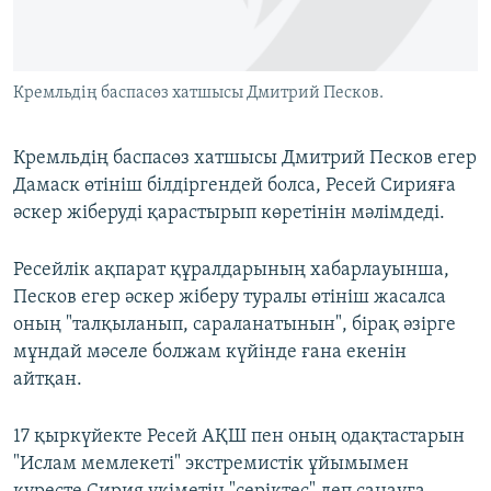
ЖАЗЫЛЫҢЫЗ
Кремльдің баспасөз хатшысы Дмитрий Песков.
Басқа тілдерде
Кремльдің баспасөз хатшысы Дмитрий Песков егер
Дамаск өтініш білдіргендей болса, Ресей Сирияға
әскер жіберуді қарастырып көретінін мәлімдеді.
Ресейлік ақпарат құралдарының хабарлауынша,
Песков егер әскер жіберу туралы өтініш жасалса
оның "талқыланып, сараланатынын", бірақ әзірге
мұндай мәселе болжам күйінде ғана екенін
айтқан.
17 қыркүйекте Ресей АҚШ пен оның одақтастарын
"Ислам мемлекеті" экстремистік ұйымымен