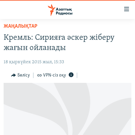
Accessibility
links
Skip
ЖАҢАЛЫҚТАР
to
ЖАҢАЛЫҚТАР
Кремль: Сирияға әскер жіберу
main
САЯСАТ
content
жағын ойланады
AZATTYQTV
Skip
to
18 қыркүйек 2015 жыл, 15:33
ҚАҢТАР ОҚИҒАСЫ
main
АДАМ ҚҰҚЫҚТАРЫ
Бөлісу
VPN-сіз оқу
Navigation
Skip
ӘЛЕУМЕТ
to
ӘЛЕМ
Search
АРНАЙЫ ЖОБАЛАР
Русский