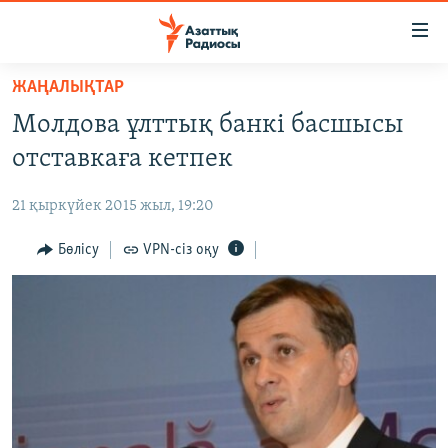
Accessibility
links
Skip
ЖАҢАЛЫҚТАР
to
ЖАҢАЛЫҚТАР
Молдова ұлттық банкі басшысы
main
САЯСАТ
content
отставкаға кетпек
AZATTYQTV
Skip
to
21 қыркүйек 2015 жыл, 19:20
ҚАҢТАР ОҚИҒАСЫ
main
АДАМ ҚҰҚЫҚТАРЫ
Бөлісу
VPN-сіз оқу
Navigation
Skip
ӘЛЕУМЕТ
to
ӘЛЕМ
Search
АРНАЙЫ ЖОБАЛАР
Русский