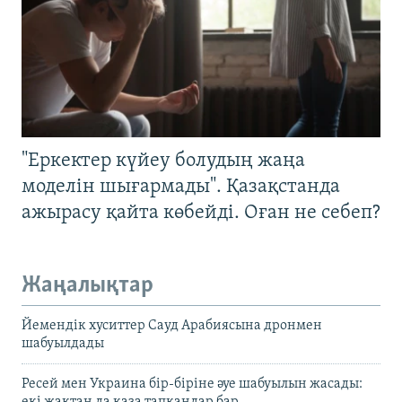
"Еркектер күйеу болудың жаңа
моделін шығармады". Қазақстанда
ажырасу қайта көбейді. Оған не себеп?
Жаңалықтар
Йемендік хуситтер Сауд Арабиясына дронмен
шабуылдады
Ресей мен Украина бір-біріне әуе шабуылын жасады:
екі жақтан да қаза тапқандар бар