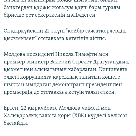
тағылған айыптарды жоққа шығарып, билікті
банктерден қаржы жоғалуы қаупі бары туралы
бірнеше рет ескерткенін мәлімдеген.
Ол қыркүйектің 21-і күні "кейбір саясаткерлердің
қысымымен" отставкаға кететінін айтты.
Молдова президенті Никола Тимофти мен
премьер-министр Валерий Стрелет Драгутанудың
қызметінен алынатынын хабарлаған. Кишиневте
елдегі коррупцияға қарсылық танытып көшеге
шыққан мыңдаған демонстрант президент пен
премьердің де отставкаға кетуін талап еткен.
Ертең, 22 қыркүйекте Молдова үкіметі мен
Халықаралық валюта қоры (ХВҚ) күрделі келіссөз
бастайды.