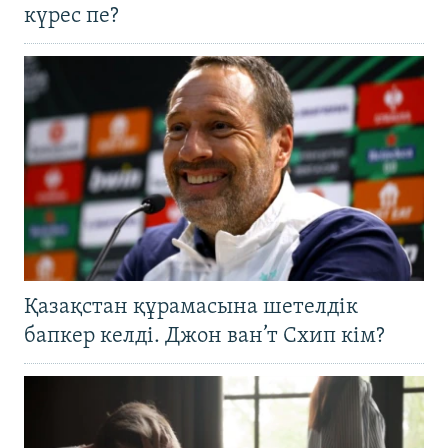
күрес пе?
Қазақстан құрамасына шетелдік
бапкер келді. Джон ван’т Схип кім?