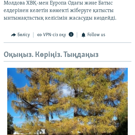
Молдова ХВҚ-мен Еуропа Одағы және Батыс
елдерінен келетін көмекті жіберуге қатысты
ынтымақтастық келісімін жасасуды көздейді.
Бөлісу
VPN-сіз оқу
Follow us
Оқыңыз. Көріңіз. Тыңдаңыз