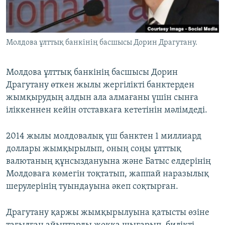
ЖАЗЫЛЫҢЫЗ
Молдова ұлттық банкінің басшысы Дорин Драгутану.
Басқа тілдерде
Молдова ұлттық банкінің басшысы Дорин
Драгутану өткен жылы жергілікті банктерден
жымқырудың алдын ала алмағаны үшін сынға
іліккеннен кейін отставкаға кететінін мәлімдеді.
2014 жылы молдовалық үш банктен 1 миллиард
доллары жымқырылып, оның соңы ұлттық
валютаның құнсыздануына және Батыс елдерінің
Молдоваға көмегін тоқтатып, жаппай наразылық
шерулерінің туындауына әкеп соқтырған.
Драгутану қаржы жымқырылуына қатысты өзіне