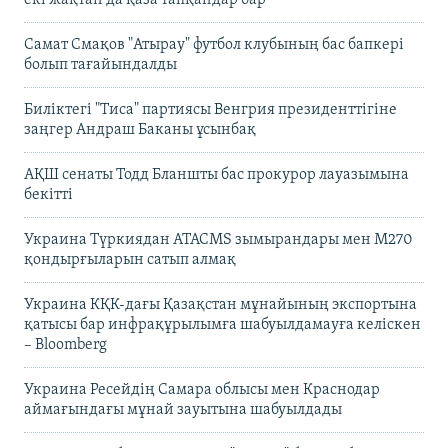
Самат Смақов "Атырау" футбол клубының бас бапкері
болып тағайындалды
Биліктегі "Тиса" партиясы Венгрия президенттігіне
заңгер Андраш Баканы ұсынбақ
АҚШ сенаты Тодд Бланшты бас прокурор лауазымына
бекітті
Украина Түркиядан ATACMS зымырандары мен M270
қондырғыларын сатып алмақ
Украина КҚК-дағы Қазақстан мұнайының экспортына
қатысы бар инфрақұрылымға шабуылдамауға келіскен
– Bloomberg
Украина Ресейдің Самара облысы мен Краснодар
аймағындағы мұнай зауытына шабуылдады