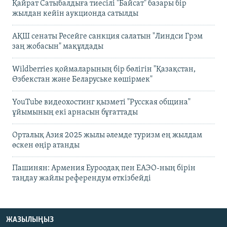
Қайрат Сатыбалдыға тиесілі "Байсат" базары бір
жылдан кейін аукционда сатылды
АҚШ сенаты Ресейге санкция салатын "Линдси Грэм
заң жобасын" мақұлдады
Wildberries қоймаларының бір бөлігін "Қазақстан,
Өзбекстан және Беларуське көшірмек"
YouTube видеохостинг қызметі "Русская община"
ұйымының екі арнасын бұғаттады
Орталық Азия 2025 жылы әлемде туризм ең жылдам
өскен өңір атанды
Пашинян: Армения Еуроодақ пен ЕАЭО-ның бірін
таңдау жайлы референдум өткізбейді
ЖАЗЫЛЫҢЫЗ