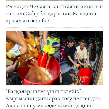
Ресейден Чехияға санкцияны айналып
жеткен Сібір балқарағайы Қазақстан
арқылы өткен бе?
"Басқалар ішпес үшін төгейік".
Қырғызстандағы арақ төгу челленджі:
Ақша шашу ма әлде жамандықпен