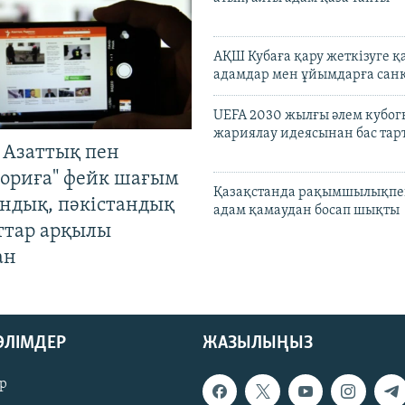
АҚШ Кубаға қару жеткізуге қ
адамдар мен ұйымдарға сан
UEFA 2030 жылғы әлем кубог
жариялау идеясынан бас та
 Азаттық пен
ориға" фейк шағым
Қазақстанда рақымшылықпен
андық, пәкістандық
адам қамаудан босап шықты
ттар арқылы
ан
БӨЛІМДЕР
ЖАЗЫЛЫҢЫЗ
р