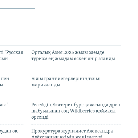
і "Русская
Орталық Азия 2025 жылы әлемде
асын
туризм ең жылдам өскен өңір атанды
 пен
Білім грант иегерлерінің тізімі
лы
жарияланды
лға"
Ресейдің Екатеринбург қаласында дрон
шабуылынан соң Wildberries қоймасы
өртенді
рудан оқ
Прокуратура журналист Александра
Алёхованың үкімін жеңілдетуді