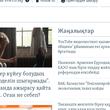
VPN-сіз оқу
Follow us
Принтерден шығару
Жаңалықтар
YouTube видеохостинг қызмет
община" ұйымының екі арн
бұғаттады
Пашинян: Армения Еуроодақ
ЕАЭО-ның бірін таңдау жай
референдум өткізбейді
тер күйеу болудың
оделін шығармады".
БАҚ: Қазақстан "Теңізшеврой
танда ажырасу қайта
экологиялық талап қойды
. Оған не себеп?
Таиландта мектепте біреу қа
атып, алты адам қаза тапты