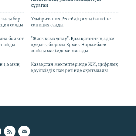
сұраған
атысы бар
Ұлыбритания Ресейдің алты банкіне
кция салды
санкция салды
ына бойкот
"Жосықсыз ұстау". Қазақстанның адам
ртпайды
құқығы бюросы Ермек Нарымбаев
жайлы мәлімдеме жасады
 1,5 мың
Қазақстан мектептерінде ЖИ, цифрлық
қауіпсіздік пән ретінде оқытылады