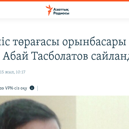
іс төрағасы орынбасары
 Абай Тасболатов сайла
5 жыл, 10:17
VPN-сіз оқу