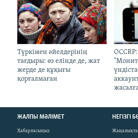
Түркімен әйелдерінің
OCCRP:
тағдыры: өз елінде де, жат
"Монит
жерде де құқығы
үндіст
қорғалмаған
аккаун
жасалғ
ЖАЛПЫ МӘЛІМЕТ
НЕГІЗГІ 
Хабарласыңыз
Жаңалықта