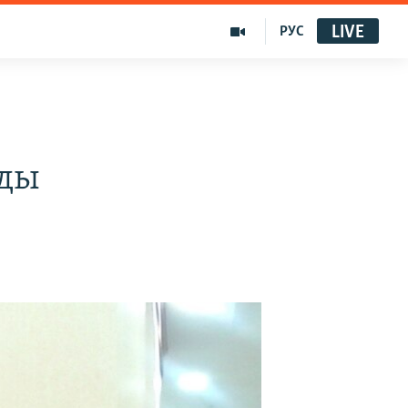
LIVE
РУС
нды