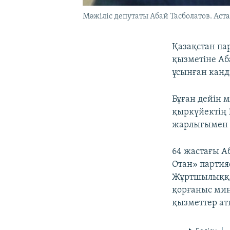
Мәжіліс депутаты Абай Тасболатов. Аста
Қазақстан па
қызметіне Аб
ұсынған канд
Бұған дейін 
қыркүйектің 1
жарлығымен 
64 жастағы А
Отан» партия
Жұртшылыққа 
қорғаныс мин
қызметтер ат