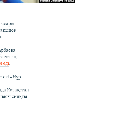
нбасары
Жақыпов
н.
арбаева
рбаевтың
 еді
.
тегі «Нұр
нда Қазақстан
сшысы сияқты