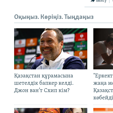
Бөлісу
Оқыңыз. Көріңіз. Тыңдаңыз
Қазақстан құрамасына
"Еркек
шетелдік бапкер келді.
жаңа м
Джон ван’т Схип кім?
Қазақс
көбейді