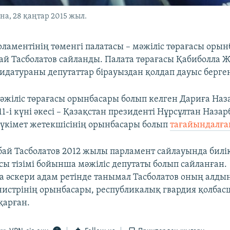
на, 28 қаңтар 2015 жыл.
рламентінің төменгі палатасы – мәжіліс төрағасы оры
ай Тасболатов сайланды. Палата төрағасы Қабиболла 
идатураны депутаттар бірауыздан қолдап дауыс берге
мәжіліс төрағасы орынбасары болып келген Дариға Наз
1-і күні әкесі – Қазақстан президенті Нұрсұлтан Наза
үкімет жетекшісінің орынбасары болып
тағайындалған
бай Тасболатов 2012 жылы парламент сайлауында билік
сы тізімі бойынша мәжіліс депутаты болып сайланған.
әскери адам ретінде танымал Тасболатов оның алды
истрінің орынбасары, республикалық гвардия қолба
қарған.