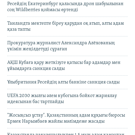
Ресейдің Екатеринбург қаласында дрон шабуылынан
соң Wildberries қоймасы өртенді
Таиландта мектепте біреу қарудан оқ атып, алты адам
қаза тапты
Прокуратура журналист Александра Алёхованың
үкімін жеңілдетуді сұраған
АҚШ Кубаға қару жеткізуге қатысы бар адамдар мен
ұйымдарға санкция салды
Ұлыбритания Ресейдің алты банкіне санкция салды
UEFA 2030 жылғы әлем кубогына бойкот жариялау
идеясынан бас тартпайды
"Жосықсыз ұстау". Қазақстанның адам құқығы бюросы
Ермек Нарымбаев жайлы мәлімдеме жасады
Қазақстанда рақымшылықпен 1,5 мың адам қамаудан