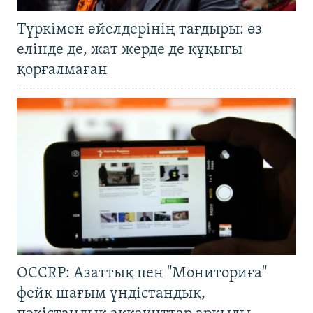
Түркімен әйелдерінің тағдыры: өз
елінде де, жат жерде де құқығы
қорғалмаған
OCCRP: Азаттық пен "Мониториға"
фейк шағым үндістандық,