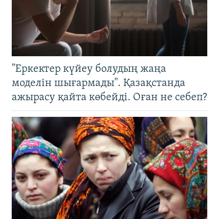
"Еркектер күйеу болудың жаңа
моделін шығармады". Қазақстанда
ажырасу қайта көбейді. Оған не себеп?