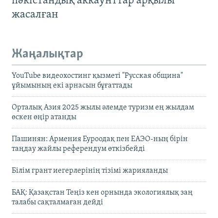
пәкістандық аккаунттар арқылы
жасалған
Жаңалықтар
YouTube видеохостинг қызметі "Русская община"
ұйымының екі арнасын бұғаттады
Орталық Азия 2025 жылы әлемде туризм ең жылдам
өскен өңір атанды
Пашинян: Армения Еуроодақ пен ЕАЭО-ның бірін
таңдау жайлы референдум өткізбейді
Білім грант иегерлерінің тізімі жарияланды
БАҚ: Қазақстан Теңіз кен орнында экологиялық заң
талабы сақталмаған дейді