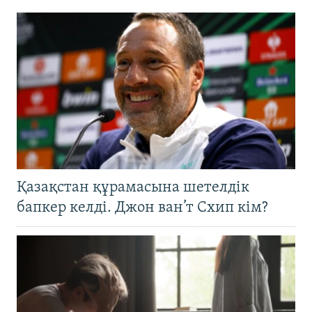
Қазақстан құрамасына шетелдік
бапкер келді. Джон ван’т Схип кім?