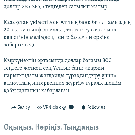
доллар 265-265,5 теңгеден сатылып жатыр.
Қазақстан үкіметі мен Ұлттық банк биыл тамыздың
20-сы күні инфляциялық таргеттеу саясатына
көшетінін мәлімдеп, теңге бағамын еркіне
жіберген еді.
Қыркүйектің ортасында доллар бағамы 300
теңгеге жеткен соң Ұлттық банк «қаржы
нарығындағы жағдайды тұрақтандыру үшін»
валюталық интервенция жүргізу туралы шешім
қабылдағанын хабарлаған.
Бөлісу
VPN-сіз оқу
Follow us
Оқыңыз. Көріңіз. Тыңдаңыз