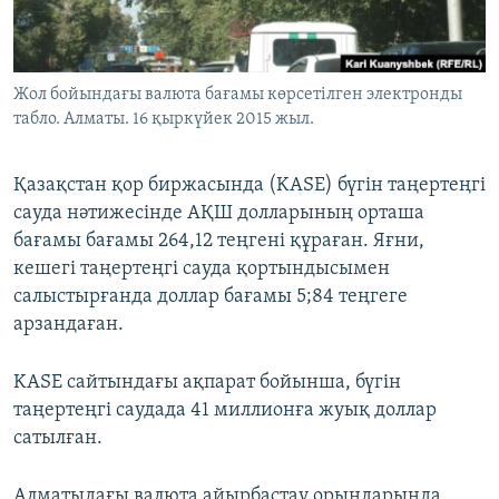
ЖАЗЫЛЫҢЫЗ
Жол бойындағы валюта бағамы көрсетілген электронды
табло. Алматы. 16 қыркүйек 2015 жыл.
Басқа тілдерде
Қазақстан қор биржасында (KASE) бүгін таңертеңгі
сауда нәтижесінде АҚШ долларының орташа
бағамы бағамы 264,12 теңгені құраған. Яғни,
кешегі таңертеңгі сауда қортындысымен
салыстырғанда доллар бағамы 5;84 теңгеге
арзандаған.
KASE сайтындағы ақпарат бойынша, бүгін
таңертеңгі саудада 41 миллионға жуық доллар
сатылған.
Алматыдағы валюта айырбастау орындарында