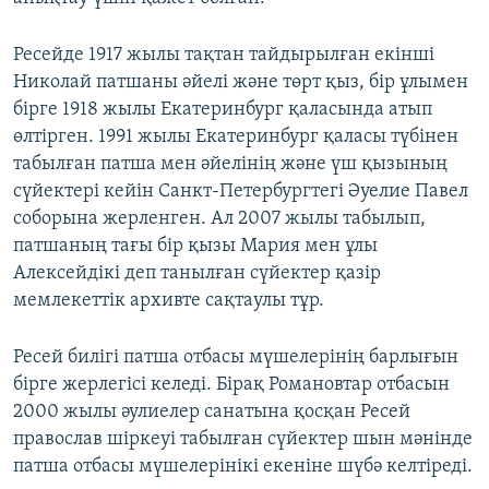
Ресейде 1917 жылы тақтан тайдырылған екінші
Николай патшаны әйелі және төрт қыз, бір ұлымен
бірге 1918 жылы Екатеринбург қаласында атып
өлтірген. 1991 жылы Екатеринбург қаласы түбінен
табылған патша мен әйелінің және үш қызының
сүйектері кейін Санкт-Петербургтегі Әуелие Павел
соборына жерленген. Ал 2007 жылы табылып,
патшаның тағы бір қызы Мария мен ұлы
Алексейдікі деп танылған сүйектер қазір
мемлекеттік архивте сақтаулы тұр.
Ресей билігі патша отбасы мүшелерінің барлығын
бірге жерлегісі келеді. Бірақ Романовтар отбасын
2000 жылы әулиелер санатына қосқан Ресей
православ шіркеуі табылған сүйектер шын мәнінде
патша отбасы мүшелерінікі екеніне шүбә келтіреді.