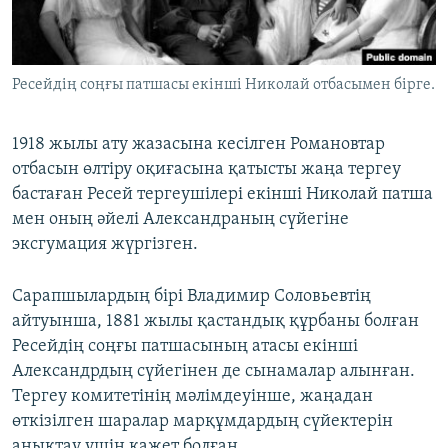
ЖАЗЫЛЫҢЫЗ
Ресейдің соңғы патшасы екінші Николай отбасымен бірге.
Басқа тілдерде
1918 жылы ату жазасына кесілген Романовтар
отбасын өлтіру оқиғасына қатысты жаңа тергеу
бастаған Ресей тергеушілері екінші Николай патша
мен оның әйелі Александраның сүйегіне
эксгумация жүргізген.
Сарапшылардың бірі Владимир Соловьевтің
айтуынша, 1881 жылы қастандық құрбаны болған
Ресейдің соңғы патшасының атасы екінші
Александрдың сүйегінен де сынамалар алынған.
Тергеу комитетінің мәлімдеуінше, жаңадан
өткізілген шаралар марқұмдардың сүйектерін
анықтау үшін қажет болған.