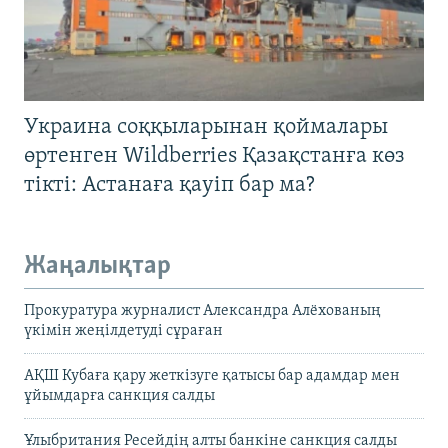
Украина соққыларынан қоймалары
өртенген Wildberries Қазақстанға көз
тікті: Астанаға қауіп бар ма?
Жаңалықтар
Прокуратура журналист Александра Алёхованың
үкімін жеңілдетуді сұраған
АҚШ Кубаға қару жеткізуге қатысы бар адамдар мен
ұйымдарға санкция салды
Ұлыбритания Ресейдің алты банкіне санкция салды