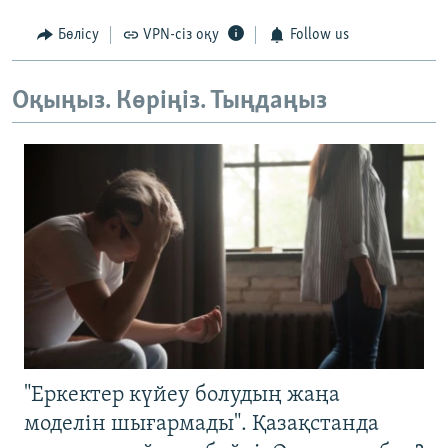
Бөлісу
VPN-сіз оқу
Follow us
Оқыңыз. Көріңіз. Тыңдаңыз
"Еркектер күйеу болудың жаңа
моделін шығармады". Қазақстанда