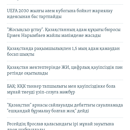
UEFA 2030 жылғы әлем кубогына бойкот жариялау
идеясынан бас тартпайды
"Жосықсыз ұстау". Қазақстанның адам құқығы бюросы
Ермек Нарымбаев жайлы мәлімдеме жасады
Қазақстанда рақымшылықпен 1,5 мың адам қамаудан
босап шықты
Қазақстан мектептерінде ЖИ, цифрлық қауіпсіздік пән
ретінде оқытылады
БАҚ: КҚК танкер тапшылығы мен қауіпсіздікке бола
мұнай тиеуді үзіп-созуға мәжбүр
"Қазақстан" арнасы сайлауалды дебаттағы сауалнамада
"ешқандай бұрмалау болған жоқ" дейді
Ресейдің Ярослав қаласындағы ірі мұнай зауытына
дрон шабуылдады