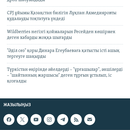
CPJ ұйымы Қазақстан билігін Лұқпан Ахмедияровты
қудалауды тоқтатуға үндеді
Wildberries негізгі қоймаларын Ресейден көшірмек
деген хабарды жоққа шығарды
"Әділ сөз" қоры Динара Егеубаеваға қатысты істі ашық
тергеуге шақырды
Түркістан өңірінде әйелдерді – "ұрғашылар", әншілерді
– "шайтанның жаршысы" деген тұрғын ұсталып, іс
қозғалды
ЖАЗЫЛЫҢЫЗ