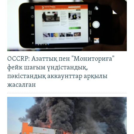
OCCRP: Азаттық пен "Мониториға"
фейк шағым үндістандық,
пәкістандық аккаунттар арқылы
жасалған