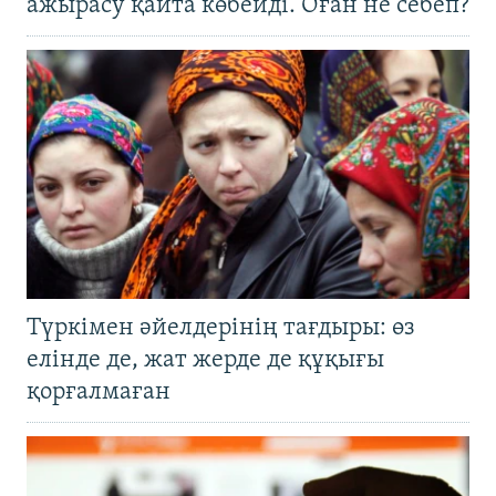
ажырасу қайта көбейді. Оған не себеп?
Түркімен әйелдерінің тағдыры: өз
елінде де, жат жерде де құқығы
қорғалмаған