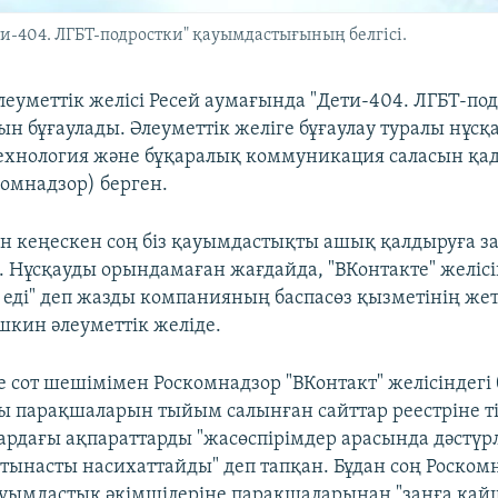
ети-404. ЛГБТ-подростки" қауымдастығының белгісі.
леуметтік желісі Ресей аумағында "Дети-404. ЛГБТ-по
н бұғаулады. Әлеуметтік желіге бұғаулау туралы нұсқ
ехнология және бұқаралық коммуникация саласын қад
комнадзор) берген.
н кеңескен соң біз қауымдастықты ашық қалдыруға за
. Нұсқауды орындамаған жағдайда, "ВКонтакте" желісін
 еді" деп жазды компанияның баспасөз қызметінің жет
шкин әлеуметтік желіде.
е сот шешімімен Роскомнадзор "ВКонтакт" желісіндегі 
 парақшаларын тыйым салынған сайттар реестріне ті
ардағы ақпараттарды "жасөспірімдер арасында дәстүрл
ынасты насихаттайды" деп тапқан. Бұдан соң Роском
ауымдастық әкімшілеріне парақшаларынан "заңға қа