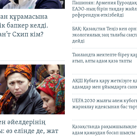
Пашинян: Армения Еуроодақ
ЕАЭО-ның бірін таңдау жай
референдум өткізбейді
тан құрамасына
к бапкер келді.
БАҚ: Қазақстан Теңіз кен ор
н’т Схип кім?
экологиялық заң талабы сақ
дейді
Таиландта мектепте біреу қа
атып, алты адам қаза тапты
АҚШ Кубаға қару жеткізуге қ
адамдар мен ұйымдарға сан
UEFA 2030 жылғы әлем кубог
жариялау идеясынан бас та
ен әйелдерінің
Қазақстанда рақымшылықпен
: өз елінде де, жат
адам қамаудан босап шықты