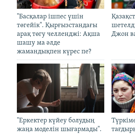
"Басқалар ішпес үшін
Қазақс
төгейік". Қырғызстандағы
шетелді
арақ төгу челленджі: Ақша
Джон ва
шашу ма әлде
жамандықпен күрес пе?
"Еркектер күйеу болудың
Түркім
жаңа моделін шығармады".
тағдыры