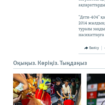
ақпараттарды
"Дети-404" қ
2014 жылдың 
туралы заңды
насихаттауға
Бөлісу
Оқыңыз. Көріңіз. Тыңдаңыз