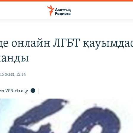
де онлайн ЛГБТ қауымда
ланды
5 жыл, 12:14
VPN-сіз оқу