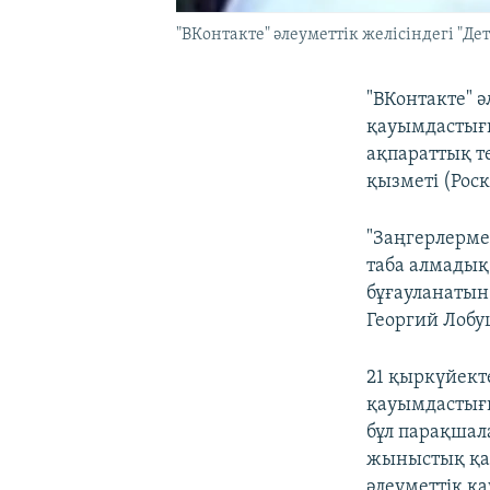
"ВКонтакте" әлеуметтік желісіндегі "Д
"ВКонтакте" ә
қауымдастығы
ақпараттық т
қызметі (Рос
"Заңгерлерме
таба алмадық
бұғауланатын
Георгий Лобу
21 қыркүйект
қауымдастығы
бұл парақшал
жыныстық қат
әлеуметтік қ