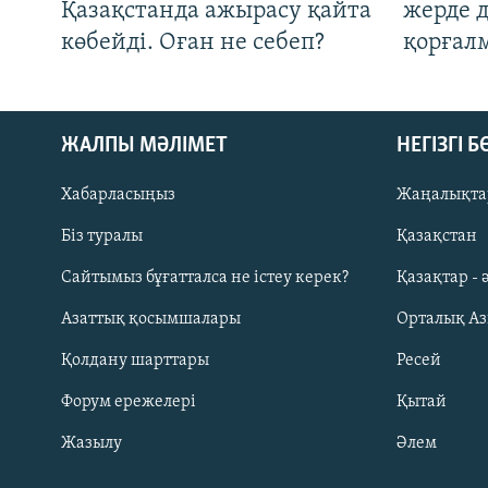
Қазақстанда ажырасу қайта
жерде 
көбейді. Оған не себеп?
қорғал
ЖАЛПЫ МӘЛІМЕТ
НЕГІЗГІ 
Хабарласыңыз
Жаңалықта
Біз туралы
Қазақстан
Русский
Сайтымыз бұғатталса не істеу керек?
Қазақтар - 
Азаттық қосымшалары
Орталық А
ЖАЗЫЛЫҢЫЗ
Қолдану шарттары
Ресей
Форум ережелері
Қытай
Жазылу
Әлем
Басқа тілдерде