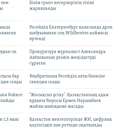
 пен
Білім грант иегерлерінің тізімі
лы
жарияланды
нында
Ресейдің Екатеринбург қаласында дрон
талмаған
шабуылынан соң Wildberries қоймасы
өртенді
рудан оқ
Прокуратура журналист Александра
Алёхованың үкімін жеңілдетуді
сұраған
атысы бар
Ұлыбритания Ресейдің алты банкіне
кция салды
санкция салды
ына бойкот
"Жосықсыз ұстау". Қазақстанның адам
ртпайды
құқығы бюросы Ермек Нарымбаев
жайлы мәлімдеме жасады
 1,5 мың
Қазақстан мектептерінде ЖИ, цифрлық
қауіпсіздік пән ретінде оқытылады