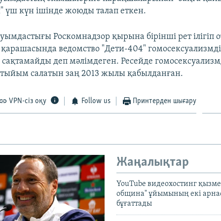
" үш күн ішінде жоюды талап еткен.
ауымдастығы Роскомнадзор қырына бірінші рет ілігіп 
қарашасында ведомство "Дети-404" гомосексуализмді
 сақтамайды деп мәлімдеген. Ресейде гомосексуализм
 тыйым салатын заң 2013 жылы қабылданған.
VPN-сіз оқу
Follow us
Принтерден шығару
Жаңалықтар
YouTube видеохостинг қызмет
община" ұйымының екі арн
бұғаттады