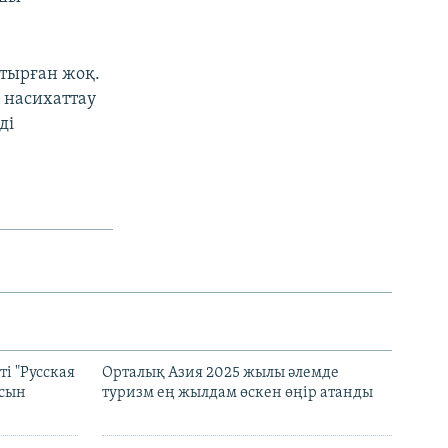
отырған жоқ.
 насихаттау
ді
і "Русская
Орталық Азия 2025 жылы әлемде
асын
туризм ең жылдам өскен өңір атанды