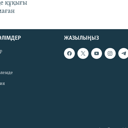
де құқығы
маған
БӨЛІМДЕР
ЖАЗЫЛЫҢЫЗ
р
әлемде
зия