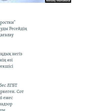
дростки"
ауды Ресейдің
ағалау
ңдық негіз
ің өзі
екшісі
бес ЛГБТ
ркеген. Сот
і емес
надзор
йшы