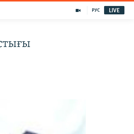
LIVE
РУС
стығы