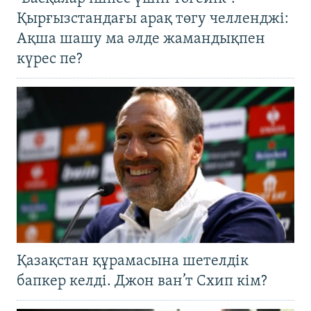
Қырғызстандағы арақ төгу челленджі:
Ақша шашу ма әлде жамандықпен
күрес пе?
Қазақстан құрамасына шетелдік
бапкер келді. Джон ван’т Схип кім?