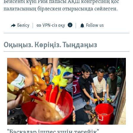
Бейсенбі күні Рим папасы АҚШ конгресінің қос
палатасының бірлескен отырысында сөйлеген.
Бөлісу
VPN-сіз оқу
Follow us
Оқыңыз. Көріңіз. Тыңдаңыз
"Басқалар ішпес үшін төгейік".