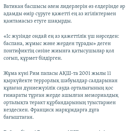
Ватикан басшысы әлем лидерлерін өз елдерінде әр
адамды өмір сүруге қажетті ең аз игіліктермен
қамтамасыз етуге шақырды.
«Іс жүзінде ондай ең аз қажеттілік үш нәрседен:
баспана, жұмыс және жерден тұрады» деген
понтификтің сөзіне жиынға қатысушылар қол
соғып, құрмет білдірген.
Жұма күні Рим папасы АҚШ-та 2001 жылы 11
қыркүйекте террорлық шабуылдар салдарынан
құлаған дүниежүзілік сауда орталығының қос
ғимараты тұрған жерде ашылған мемориалдық
орталықта теракт құрбандарының туыстармен
кездескен. Франциск марқұмдарға дұға
бағыштаған.