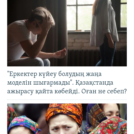
"Еркектер күйеу болудың жаңа
моделін шығармады". Қазақстанда
ажырасу қайта көбейді. Оған не себеп?