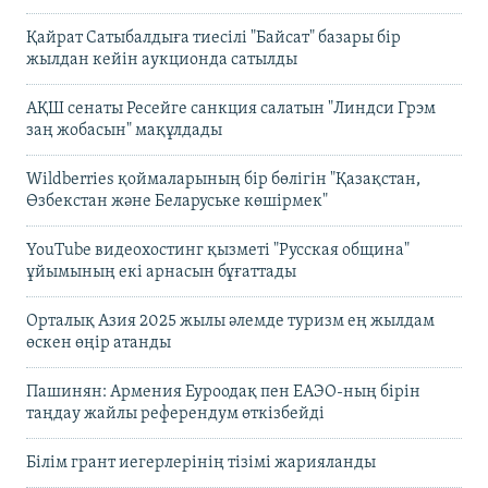
Қайрат Сатыбалдыға тиесілі "Байсат" базары бір
жылдан кейін аукционда сатылды
АҚШ сенаты Ресейге санкция салатын "Линдси Грэм
заң жобасын" мақұлдады
Wildberries қоймаларының бір бөлігін "Қазақстан,
Өзбекстан және Беларуське көшірмек"
YouTube видеохостинг қызметі "Русская община"
ұйымының екі арнасын бұғаттады
Орталық Азия 2025 жылы әлемде туризм ең жылдам
өскен өңір атанды
Пашинян: Армения Еуроодақ пен ЕАЭО-ның бірін
таңдау жайлы референдум өткізбейді
Білім грант иегерлерінің тізімі жарияланды