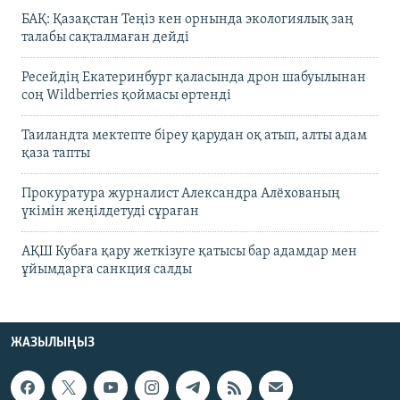
БАҚ: Қазақстан Теңіз кен орнында экологиялық заң
талабы сақталмаған дейді
Ресейдің Екатеринбург қаласында дрон шабуылынан
соң Wildberries қоймасы өртенді
Таиландта мектепте біреу қарудан оқ атып, алты адам
қаза тапты
Прокуратура журналист Александра Алёхованың
үкімін жеңілдетуді сұраған
АҚШ Кубаға қару жеткізуге қатысы бар адамдар мен
ұйымдарға санкция салды
ЖАЗЫЛЫҢЫЗ