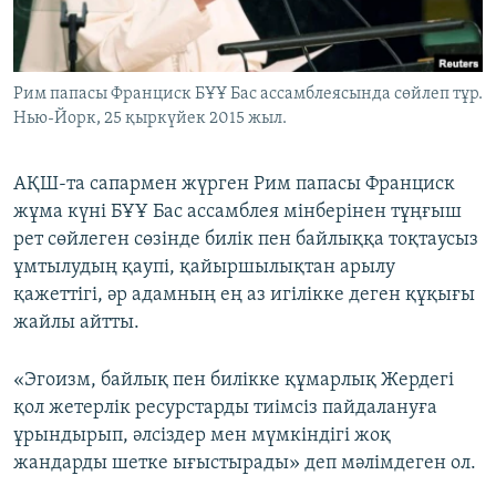
ЖАЗЫЛЫҢЫЗ
Рим папасы Франциск БҰҰ Бас ассамблеясында сөйлеп тұр.
Нью-Йорк, 25 қыркүйек 2015 жыл.
Басқа тілдерде
АҚШ-та сапармен жүрген Рим папасы Франциск
жұма күні БҰҰ Бас ассамблея мінберінен тұңғыш
рет сөйлеген сөзінде билік пен байлыққа тоқтаусыз
ұмтылудың қаупі, қайыршылықтан арылу
қажеттігі, әр адамның ең аз игілікке деген құқығы
жайлы айтты.
«Эгоизм, байлық пен билікке құмарлық Жердегі
қол жетерлік ресурстарды тиімсіз пайдалануға
ұрындырып, әлсіздер мен мүмкіндігі жоқ
жандарды шетке ығыстырады» деп мәлімдеген ол.