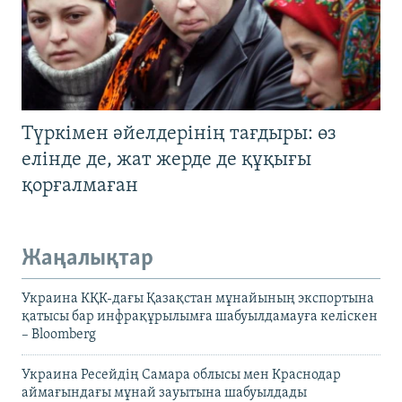
Түркімен әйелдерінің тағдыры: өз
елінде де, жат жерде де құқығы
қорғалмаған
Жаңалықтар
Украина КҚК-дағы Қазақстан мұнайының экспортына
қатысы бар инфрақұрылымға шабуылдамауға келіскен
– Bloomberg
Украина Ресейдің Самара облысы мен Краснодар
аймағындағы мұнай зауытына шабуылдады