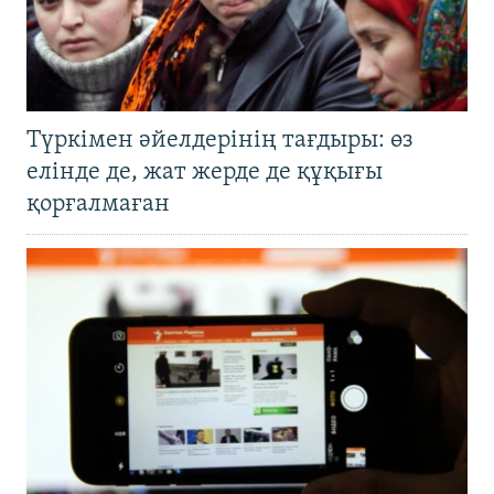
Түркімен әйелдерінің тағдыры: өз
елінде де, жат жерде де құқығы
қорғалмаған