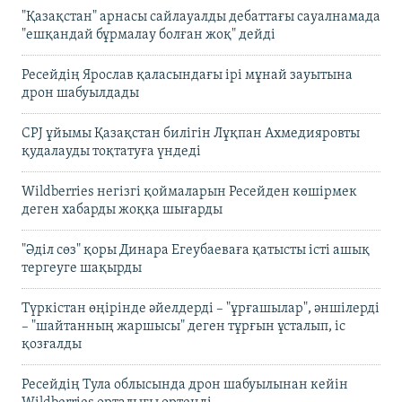
"Қазақстан" арнасы сайлауалды дебаттағы сауалнамада
"ешқандай бұрмалау болған жоқ" дейді
Ресейдің Ярослав қаласындағы ірі мұнай зауытына
дрон шабуылдады
CPJ ұйымы Қазақстан билігін Лұқпан Ахмедияровты
қудалауды тоқтатуға үндеді
Wildberries негізгі қоймаларын Ресейден көшірмек
деген хабарды жоққа шығарды
"Әділ сөз" қоры Динара Егеубаеваға қатысты істі ашық
тергеуге шақырды
Түркістан өңірінде әйелдерді – "ұрғашылар", әншілерді
– "шайтанның жаршысы" деген тұрғын ұсталып, іс
қозғалды
Ресейдің Тула облысында дрон шабуылынан кейін