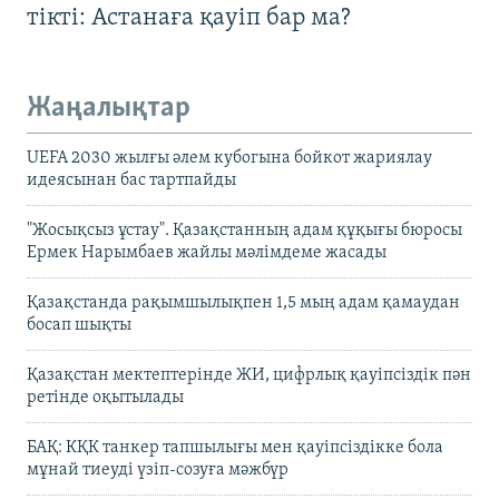
тікті: Астанаға қауіп бар ма?
Жаңалықтар
UEFA 2030 жылғы әлем кубогына бойкот жариялау
идеясынан бас тартпайды
"Жосықсыз ұстау". Қазақстанның адам құқығы бюросы
Ермек Нарымбаев жайлы мәлімдеме жасады
Қазақстанда рақымшылықпен 1,5 мың адам қамаудан
босап шықты
Қазақстан мектептерінде ЖИ, цифрлық қауіпсіздік пән
ретінде оқытылады
БАҚ: КҚК танкер тапшылығы мен қауіпсіздікке бола
мұнай тиеуді үзіп-созуға мәжбүр