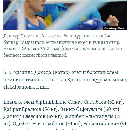
ЖАЗЫЛЫҢЫЗ
Басқа тілдерде
Данияр Елеусінов Қазақстан бокс құрамасының бас
бапкері Мырзағали Айтжановтың кеңесін тыңдап отыр.
Алматы, 26 қазан 2013 жыл. (Сурет әлем чемпионатының
баспасөз қызметінен алынды).
5-15 қазанда Дохада (Катар) өтетін бокстан әлем
чемпионатына қатысатын Қазақстан құрамасының
тізімі жарияланды.
Биылғы әлем біріншілігіне Олжас Саттібаев (52 кг),
Қайрат Ералиев (56 кг), Закир Сафиуллин (60 кг),
Данияр Елеусінов (69 кг), Жәнібек Әлімханұлы (75
кг), Әділбек Ниязымбетов (81 кг), Василий Левит (91