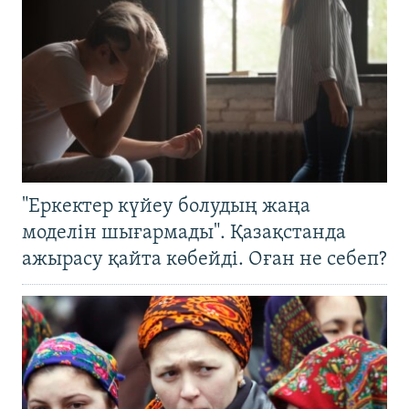
"Еркектер күйеу болудың жаңа
моделін шығармады". Қазақстанда
ажырасу қайта көбейді. Оған не себеп?