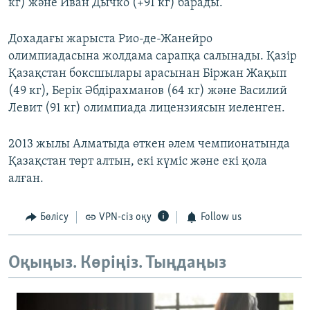
кг) және Иван Дычко (+91 кг) барады.
Дохадағы жарыста Рио-де-Жанейро
олимпиадасына жолдама сарапқа салынады. Қазір
Қазақстан боксшылары арасынан Біржан Жақып
(49 кг), Берік Әбдірахманов (64 кг) және Василий
Левит (91 кг) олимпиада лицензиясын иеленген.
2013 жылы Алматыда өткен әлем чемпионатында
Қазақстан төрт алтын, екі күміс және екі қола
алған.
Бөлісу
VPN-сіз оқу
Follow us
Оқыңыз. Көріңіз. Тыңдаңыз