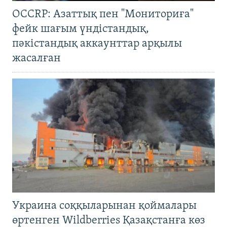
OCCRP: Азаттық пен "Мониториға"
фейк шағым үндістандық,
пәкістандық аккаунттар арқылы
жасалған
Украина соққыларынан қоймалары
өртенген Wildberries Қазақстанға көз