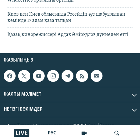
Wildberries орталығы өртенді
Киев пен Киев облысында Ресейдің әуе шабуылынан
кемінде 17 адам қаза тапқан
Қазақ кинорежиссері Ардақ Әмірқұлов дүниеден өтті
ЖАЗЫЛЫҢЫЗ
ЖАЛПЫ МӘЛІМЕТ
НЕГІЗГІ БӨЛІМДЕР
Азат Еуропа / Азаттық радиосы © 2026, Inc. | Барлық
құқықтары қорғалған
LIVE
РУС