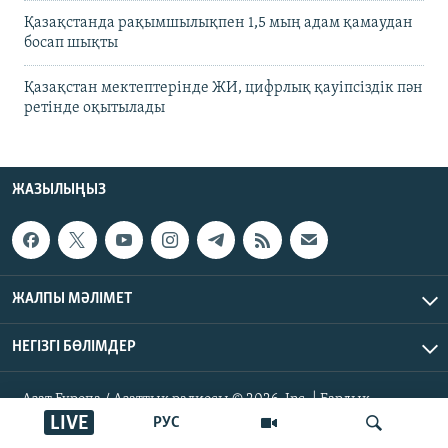
Қазақстанда рақымшылықпен 1,5 мың адам қамаудан
босап шықты
Қазақстан мектептерінде ЖИ, цифрлық қауіпсіздік пән
ретінде оқытылады
ЖАЗЫЛЫҢЫЗ
ЖАЛПЫ МӘЛІМЕТ
НЕГІЗГІ БӨЛІМДЕР
Азат Еуропа / Азаттық радиосы © 2026, Inc. | Барлық
құқықтары қорғалған
LIVE
РУС