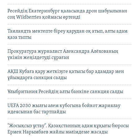
Ресейдің Екатеринбург қаласында дрон шабуылынан
соң Wildberries қоймасы өртенді
Таиландта мектепте біреу қарудан оқ атып, алты адам
қаза тапты
Прокуратура журналист Александра Алёхованың
үкімін жеңілдетуді сұраған
АҚШ Кубаға қару жеткізуге қатысы бар адамдар мен
ұйымдарға санкция салды
Ұлыбритания Ресейдің алты банкіне санкция салды
UEFA 2030 жылғы әлем кубогына бойкот жариялау
идеясынан бас тартпайды
"Жосықсыз ұстау". Қазақстанның адам құқығы бюросы
Ермек Нарымбаев жайлы мәлімдеме жасады