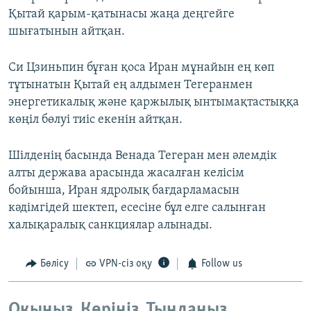
Қытай қарым-қатынасы жаңа деңгейге
шығатынын айтқан.
Си Цзиньпин бұған қоса Иран мұнайын ең көп
тұтынатын Қытай ең алдымен Тегеранмен
энергетикалық және қаржылық ынтымақтастыққа
көңіл бөлуі тиіс екенін айтқан.
Шілденің басында Венада Тегеран мен әлемдік
алты держава арасында жасалған келісім
бойынша, Иран ядролық бағдарламасын
кәдімгідей шектеп, есесіне бұл елге салынған
халықаралық санкциялар алынады.
Бөлісу
VPN-сіз оқу
Follow us
Оқыңыз. Көріңіз. Тыңдаңыз