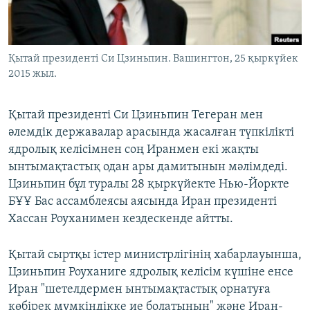
ЖАЗЫЛЫҢЫЗ
Қытай президенті Си Цзиньпин. Вашингтон, 25 қыркүйек
2015 жыл.
Басқа тілдерде
Қытай президенті Си Цзиньпин Тегеран мен
әлемдік державалар арасында жасалған түпкілікті
ядролық келісімнен соң Иранмен екі жақты
ынтымақтастық одан ары дамитынын мәлімдеді.
Цзиньпин бұл туралы 28 қыркүйекте Нью-Йоркте
БҰҰ Бас ассамблеясы аясында Иран президенті
Хассан Роуханимен кездескенде айтты.
Қытай сыртқы істер министрлігінің хабарлауынша,
Цзиньпин Роуханиге ядролық келісім күшіне енсе
Иран "шетелдермен ынтымақтастық орнатуға
көбірек мүмкіндікке ие болатынын" және Иран-