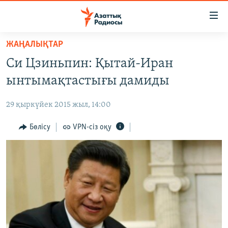
Accessibility
links
Skip
ЖАҢАЛЫҚТАР
to
ЖАҢАЛЫҚТАР
Си Цзиньпин: Қытай-Иран
main
САЯСАТ
content
ынтымақтастығы дамиды
AZATTYQTV
Skip
to
29 қыркүйек 2015 жыл, 14:00
ҚАҢТАР ОҚИҒАСЫ
main
АДАМ ҚҰҚЫҚТАРЫ
Бөлісу
VPN-сіз оқу
Navigation
Skip
ӘЛЕУМЕТ
to
ӘЛЕМ
Search
АРНАЙЫ ЖОБАЛАР
Русский