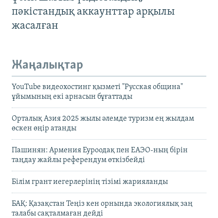
пәкістандық аккаунттар арқылы
жасалған
Жаңалықтар
YouTube видеохостинг қызметі "Русская община"
ұйымының екі арнасын бұғаттады
Орталық Азия 2025 жылы әлемде туризм ең жылдам
өскен өңір атанды
Пашинян: Армения Еуроодақ пен ЕАЭО-ның бірін
таңдау жайлы референдум өткізбейді
Білім грант иегерлерінің тізімі жарияланды
БАҚ: Қазақстан Теңіз кен орнында экологиялық заң
талабы сақталмаған дейді