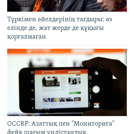
Түркімен әйелдерінің тағдыры: өз
елінде де, жат жерде де құқығы
қорғалмаған
OCCRP: Азаттық пен "Мониториға"
фейк шағым үндістандық,