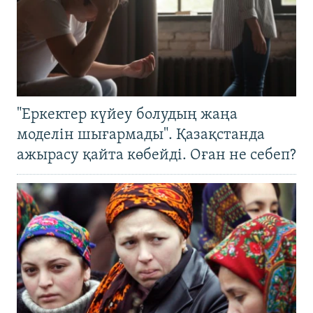
"Еркектер күйеу болудың жаңа
моделін шығармады". Қазақстанда
ажырасу қайта көбейді. Оған не себеп?