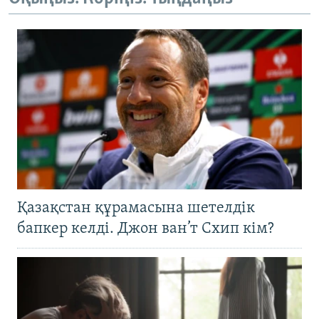
Қазақстан құрамасына шетелдік
бапкер келді. Джон ван’т Схип кім?