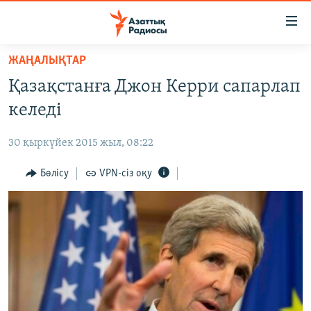
Accessibility
links
Skip
ЖАҢАЛЫҚТАР
to
ЖАҢАЛЫҚТАР
Қазақстанға Джон Керри сапарлап
main
САЯСАТ
content
келеді
AZATTYQTV
Skip
to
30 қыркүйек 2015 жыл, 08:22
ҚАҢТАР ОҚИҒАСЫ
main
АДАМ ҚҰҚЫҚТАРЫ
Бөлісу
VPN-сіз оқу
Navigation
Skip
ӘЛЕУМЕТ
to
ӘЛЕМ
Search
АРНАЙЫ ЖОБАЛАР
Русский