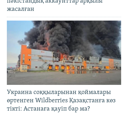
пәкістандық аккаунттар арқылы
жасалған
Украина соққыларынан қоймалары
өртенген Wildberries Қазақстанға көз
тікті: Астанаға қауіп бар ма?