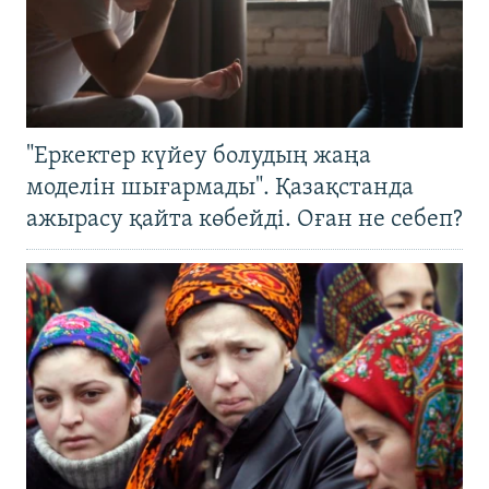
"Еркектер күйеу болудың жаңа
моделін шығармады". Қазақстанда
ажырасу қайта көбейді. Оған не себеп?