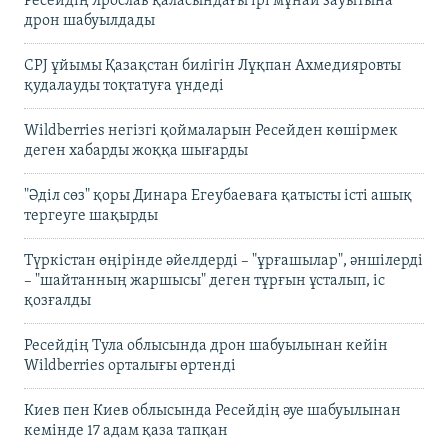
Ресейдің Ярослав қаласындағы ірі мұнай зауытына
дрон шабуылдады
CPJ ұйымы Қазақстан билігін Лұқпан Ахмедияровты
қудалауды тоқтатуға үндеді
Wildberries негізгі қоймаларын Ресейден көшірмек
деген хабарды жоққа шығарды
"Әділ сөз" қоры Динара Егеубаеваға қатысты істі ашық
тергеуге шақырды
Түркістан өңірінде әйелдерді – "ұрғашылар", әншілерді
– "шайтанның жаршысы" деген тұрғын ұсталып, іс
қозғалды
Ресейдің Тула облысында дрон шабуылынан кейін
Wildberries орталығы өртенді
Киев пен Киев облысында Ресейдің әуе шабуылынан
кемінде 17 адам қаза тапқан