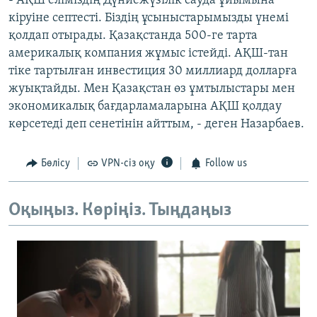
- АҚШ еліміздің Дүниежүзілік сауда ұйымына
кіруіне септесті. Біздің ұсыныстарымызды үнемі
қолдап отырады. Қазақстанда 500-ге тарта
америкалық компания жұмыс істейді. АҚШ-тан
тіке тартылған инвестиция 30 миллиард долларға
жуықтайды. Мен Қазақстан өз ұмтылыстары мен
экономикалық бағдарламаларына АҚШ қолдау
көрсетеді деп сенетінін айттым, - деген Назарбаев.
Бөлісу
VPN-сіз оқу
Follow us
Оқыңыз. Көріңіз. Тыңдаңыз