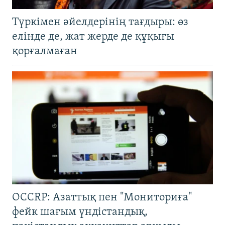
Түркімен әйелдерінің тағдыры: өз
елінде де, жат жерде де құқығы
қорғалмаған
OCCRP: Азаттық пен "Мониториға"
фейк шағым үндістандық,