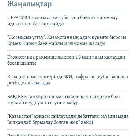
Жаңалықтар
UEFA 2030 жылғы әлем кубогына бойкот жариялау
идеясынан бас тартпайды
"Жосықсыз ұстау". Қазақстанның адам құқығы бюросы
Ермек Нарымбаев жайлы мәлімдеме жасады
Қазақстанда рақымшылықпен 1,5 мың адам қамаудан
босап шықты
Қазақстан мектептерінде ЖИ, цифрлық қауіпсіздік пән
ретінде оқытылады
БАҚ: КҚК танкер тапшылығы мен қауіпсіздікке бола
мұнай тиеуді үзіп-созуға мәжбүр
"Қазақстан" арнасы сайлауалды дебаттағы сауалнамада
"ешқандай бұрмалау болған жоқ" дейді