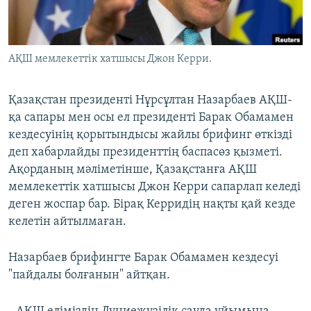
ЖАЗЫЛЫҢЫЗ
АҚШ мемлекеттік хатшысы Джон Керри.
Басқа тілдерде
Қазақстан президенті Нұрсұлтан Назарбаев АҚШ-
қа сапары мен осы ел президенті Барак Обамамен
кездесуінің қорытындысы жайлы брифинг өткізді
деп хабарлайды президенттің баспасөз қызметі.
Ақорданың мәліметінше, Қазақстанға АҚШ
мемлекеттік хатшысы Джон Керри сапарлап келеді
деген жоспар бар. Бірақ Керридің нақты қай кезде
келетін айтылмаған.
Назарбаев брифингте Барак Обамамен кездесуі
"пайдалы болғанын" айтқан.