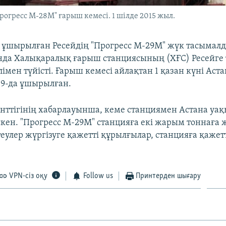
огресс М-28М" ғарыш кемесі. 1 шілде 2015 жыл.
 ұшырылған Ресейдің "Прогресс М-29М" жүк тасымал
анда Халықаралық ғарыш станциясының (ХҒС) Ресейге 
лімен түйісті. Ғарыш кемесі айлақтан 1 қазан күні Аст
9-да ұшырылған.
енттігінің хабарлауынша, кеме станциямен Астана уа
іскен. "Прогресс М-29М" станцияға екі жарым тоннаға
еулер жүргізуге қажетті құрылғылар, станцияға қажет
VPN-сіз оқу
Follow us
Принтерден шығару