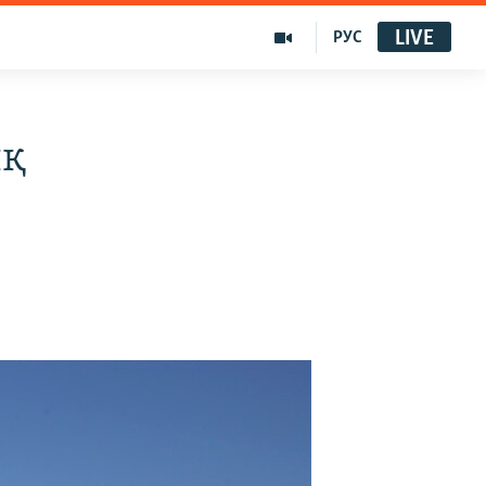
LIVE
РУС
ық