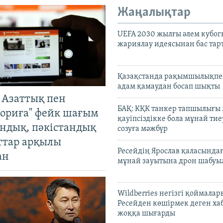
Жаңалықтар
UEFA 2030 жылғы әлем кубог
жариялау идеясынан бас та
Қазақстанда рақымшылықпен
адам қамаудан босап шықты
 Азаттық пен
БАҚ: КҚК танкер тапшылығы
ориға" фейк шағым
қауіпсіздікке бола мұнай тиеу
андық, пәкістандық
созуға мәжбүр
ттар арқылы
Ресейдің Ярослав қаласындағ
ан
мұнай зауытына дрон шабуы
Wildberries негізгі қоймала
Ресейден көшірмек деген ха
жоққа шығарды