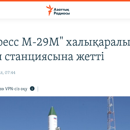
ресс М-29М" халықарал
 станциясына жетті
л, 07:44
VPN-сіз оқу