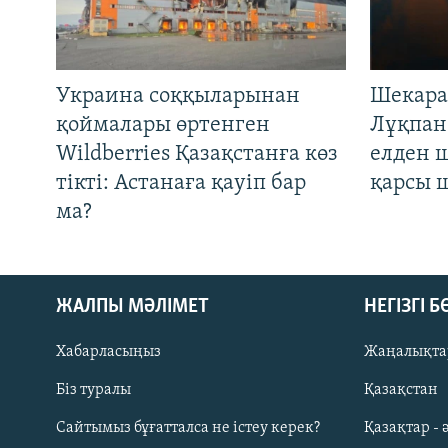
Украина соққыларынан
Шекара
қоймалары өртенген
Лұқпан
Wildberries Қазақстанға көз
елден 
тікті: Астанаға қауіп бар
қарсы 
ма?
ЖАЛПЫ МӘЛІМЕТ
НЕГІЗГІ 
Хабарласыңыз
Жаңалықта
Біз туралы
Қазақстан
Русский
Сайтымыз бұғатталса не істеу керек?
Қазақтар - 