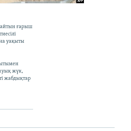
дайтын ғарыш
тиесілі
ана уақыты
қытымен
 жуық жүк,
ті жабдықтар