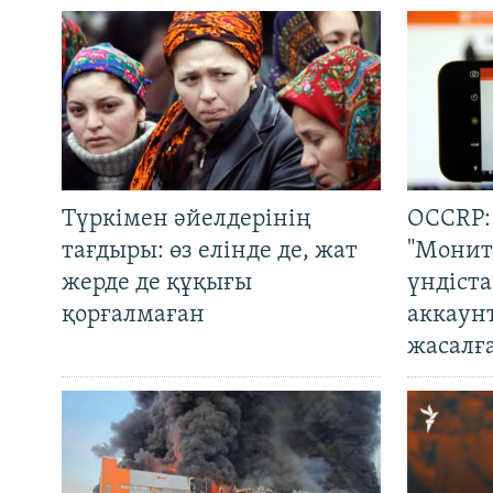
Түркімен әйелдерінің
OCCRP:
тағдыры: өз елінде де, жат
"Монит
жерде де құқығы
үндіст
қорғалмаған
аккаун
жасалғ