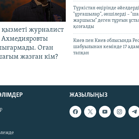
Түркістан өңірінде әйелдерді
"ұрғашылар", әншілерді – "
жаршысы" деген тұрғын ұстал
қозғалды
 қызметі журналист
 Ахмедияровты
Киев пен Киев облысында Рес
шығармады. Оған
шабуылынан кемінде 17 адам
тапқан
шағым жазған кім?
БӨЛІМДЕР
ЖАЗЫЛЫҢЫЗ
р
әлемде