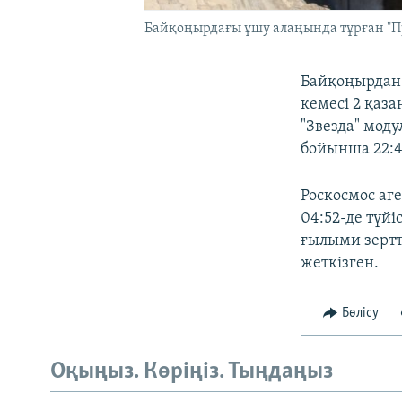
Байқоңырдағы ұшу алаңында тұрған "Пр
Байқоңырдан
кемесі 2 қаз
"Звезда" моду
бойынша 22:4
Роскосмос аг
04:52-де түй
ғылыми зертт
жеткізген.
Бөлісу
Оқыңыз. Көріңіз. Тыңдаңыз