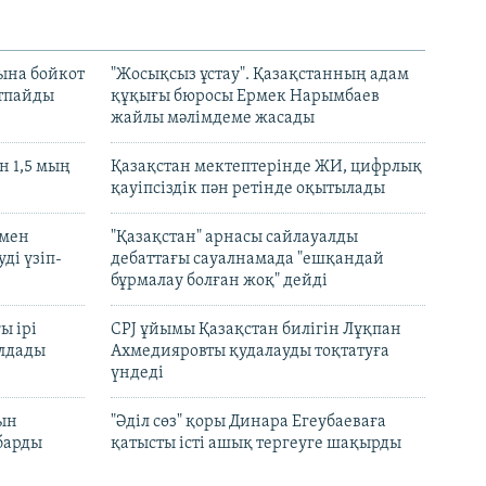
ына бойкот
"Жосықсыз ұстау". Қазақстанның адам
ртпайды
құқығы бюросы Ермек Нарымбаев
жайлы мәлімдеме жасады
 1,5 мың
Қазақстан мектептерінде ЖИ, цифрлық
қауіпсіздік пән ретінде оқытылады
 мен
"Қазақстан" арнасы сайлауалды
ді үзіп-
дебаттағы сауалнамада "ешқандай
бұрмалау болған жоқ" дейді
ы ірі
CPJ ұйымы Қазақстан билігін Лұқпан
лдады
Ахмедияровты қудалауды тоқтатуға
үндеді
рын
"Әділ сөз" қоры Динара Егеубаеваға
барды
қатысты істі ашық тергеуге шақырды