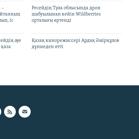
 –
Ресейдің Тула облысында дрон
шайтанның
шабуылынан кейін Wildberries
ып, іс
орталығы өртенді
ейдің әуе
Қазақ кинорежиссері Ардақ Әмірқұлов
 қаза
дүниеден өтті