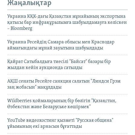
Жаңалықтар
Украина КҚК-дағы Қазақстан мұнайының экспортына
қатысы бар инфрақұрылымға шабуылдамауға келіскен
– Bloomberg
Украина Ресейдің Самара облысы мен Краснодар
аймағындағы мұнай зауытына шабуылдады
Қайрат Сатыбалдыға тиесілі "Байсат" базары бір
жылдан кейін аукционда сатылды
АҚШ сенаты Ресейге санкция салатын "Линдси Грэм
заң жобасын" мақұлдады
Wildberries қоймаларының бір бөлігін "Қазақстан,
Өзбекстан және Беларуське көшірмек"
YouTube видеохостинг қызметі "Русская община"
ұйымының екі арнасын бұғаттады