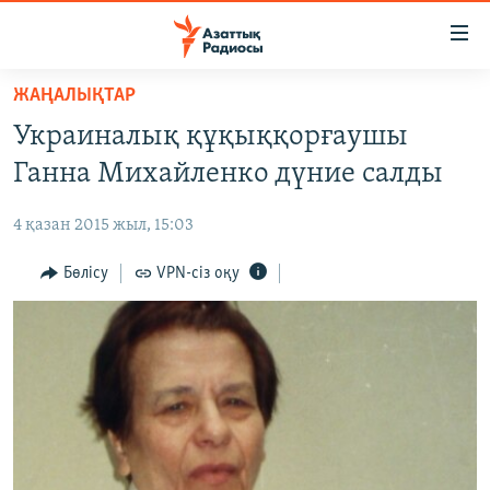
Accessibility
links
Skip
ЖАҢАЛЫҚТАР
to
ЖАҢАЛЫҚТАР
Украиналық құқыққорғаушы
main
САЯСАТ
content
Ганна Михайленко дүние салды
AZATTYQTV
Skip
to
4 қазан 2015 жыл, 15:03
ҚАҢТАР ОҚИҒАСЫ
main
АДАМ ҚҰҚЫҚТАРЫ
Бөлісу
VPN-сіз оқу
Navigation
Skip
ӘЛЕУМЕТ
to
ӘЛЕМ
Search
АРНАЙЫ ЖОБАЛАР
Русский