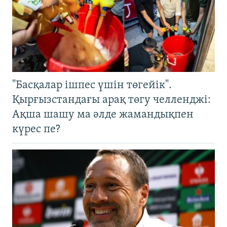
"Басқалар ішпес үшін төгейік".
Қырғызстандағы арақ төгу челленджі:
Ақша шашу ма әлде жамандықпен
күрес пе?