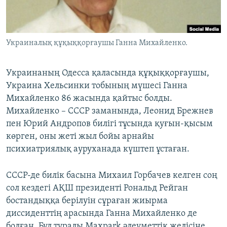
ЖАЗЫЛЫҢЫЗ
Украиналық құқыққорғаушы Ганна Михайленко.
Басқа тілдерде
Украинаның Одесса қаласында құқыққорғаушы,
Украина Хельсинки тобының мүшесі Ганна
Михайленко 86 жасында қайтыс болды.
Михайленко – СССР заманында, Леонид Брежнев
пен Юрий Андропов билігі тұсында қуғын-қысым
көрген, оны жеті жыл бойы арнайы
психиатриялық ауруханада күштеп ұстаған.
СССР-де билік басына Михаил Горбачев келген соң
сол кездегі АҚШ президенті Рональд Рейган
бостандыққа берілуін сұраған жиырма
диссиденттің арасында Ганна Михайленко де
болған. Бұл туралы Maxpark әлеуметтік желісіне