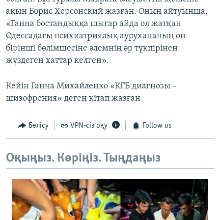
ақын Борис Херсонский жазған. Оның айтуынша,
«Ганна бостандыққа шығар айда ол жатқан
Одессадағы психиатриялық аурухананың он
бірінші бөлімшесіне әлемнің әр түкпірінен
жүздеген хаттар келген».
Кейін Ганна Михайленко «КГБ диагнозы –
шизофрения» деген кітап жазған
Бөлісу
VPN-сіз оқу
Follow us
Оқыңыз. Көріңіз. Тыңдаңыз