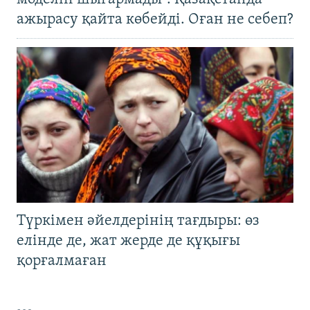
ажырасу қайта көбейді. Оған не себеп?
Түркімен әйелдерінің тағдыры: өз
елінде де, жат жерде де құқығы
қорғалмаған