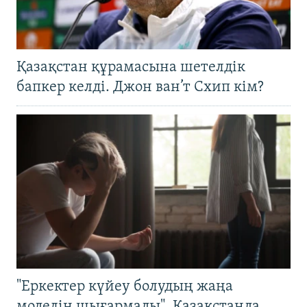
Қазақстан құрамасына шетелдік
бапкер келді. Джон ван’т Схип кім?
"Еркектер күйеу болудың жаңа
моделін шығармады". Қазақстанда