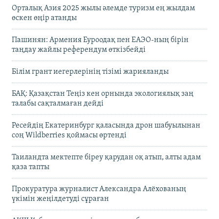
Орталық Азия 2025 жылы әлемде туризм ең жылдам
өскен өңір атанды
Пашинян: Армения Еуроодақ пен ЕАЭО-ның бірін
таңдау жайлы референдум өткізбейді
Білім грант иегерлерінің тізімі жарияланды
БАҚ: Қазақстан Теңіз кен орнында экологиялық заң
талабы сақталмаған дейді
Ресейдің Екатеринбург қаласында дрон шабуылынан
соң Wildberries қоймасы өртенді
Таиландта мектепте біреу қарудан оқ атып, алты адам
қаза тапты
Прокуратура журналист Александра Алёхованың
үкімін жеңілдетуді сұраған